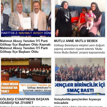
Mahmut Aksoy Yeniden İYİ Parti
MUTLU ANNE MUTLU BEBEK
Gölbaşı İlçe Başkanı Oldu Kaynak:
Gölbaşı Belediyesi ekipleri yeni doğum
Mahmut Aksoy Yeniden İYİ Parti
yapmış anneleri ziyaret ederek ‘Mutlu
Gölbaşı İlçe Başkanı Oldu
Anne Mutlu Bebek’ projesi kapsamında
Mahmut Aksoy Yeniden İYİ Parti Gölbaşı
hem içerisinde doğum sonrası temel
İlçe Başkanı Oldu
ihtiyaçların yer aldığı çantayı takdim
ediyor hem de uygulamalı eğitim
veriyor.
GÖLBAŞI ESNAFINDAN BAŞKAN
Voleybolda gençlerden kıyasıya
ODABAŞI’NA ZİYARET
mücadele