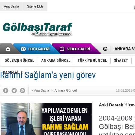
Ana Sayfa
Sitene Ekle
RIZA KAY
ANKARA V
Gölbaşı’nd
Cemal Gürs
GÖLBAŞI GÜNCEL
ANKARA GÜNCEL
TÜRKİYE GÜNCEL
SİYASET
Samet Kesk
FAİZ ORAN
OLİMPİK 
Rahmi Sağlam'a yeni görev
KADIN AİLE
SÖZ YERİ
TÜRKİYE (T
SPOR KLU
»
Ana Sayfa
»
Ankara Güncel
12.01.2018 0
Mikail Arı
RECEP TA
ODABAŞI’N
Aski Destek Hizme
Gölbaşı Be
İNCEK PAR
2004-2009 y
Gölbaşı Bel