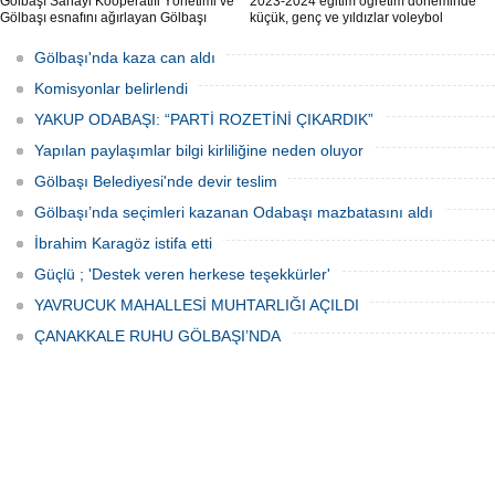
Gölbaşı Sanayi Kooperatifi Yönetimi ve
2023-2024 eğitim öğretim döneminde
Gölbaşı esnafını ağırlayan Gölbaşı
küçük, genç ve yıldızlar voleybol
Belediye Başkanı Yakup Odabaşı ilçeyi
müsabakasında birincilik için yarıştı.
istişare ile yöneteceklerini belirterek
Gölbaşı'nda kaza can aldı
“Yeni projeleri hayata geçireceğiz.
Gölbaşı’mızın daha yaşanabilir, daha
Komisyonlar belirlendi
düzgün, daha temiz olması için
YAKUP ODABAŞI: “PARTİ ROZETİNİ ÇIKARDIK”
Yapılan paylaşımlar bilgi kirliliğine neden oluyor
Gölbaşı Belediyesi'nde devir teslim
Gölbaşı’nda seçimleri kazanan Odabaşı mazbatasını aldı
İbrahim Karagöz istifa etti
Güçlü ; 'Destek veren herkese teşekkürler'
YAVRUCUK MAHALLESİ MUHTARLIĞI AÇILDI
ÇANAKKALE RUHU GÖLBAŞI’NDA