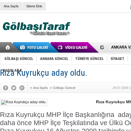
Ana Sayfa
Sitene Ekle
RIZA KAY
ANKARA V
Gölbaşı’nd
Cemal Gürs
Samet Kesk
GÖLBAŞI GÜNCEL
ANKARA GÜNCEL
TÜRKİYE GÜNCEL
SİYASET
FAİZ ORAN
OLİMPİK 
Rıza Kuyrukçu aday oldu.
KADIN AİLE
SÖZ YERİ
TÜRKİYE (T
SPOR KLU
»
Ana Sayfa
»
Gölbaşı Güncel
29.07.2009 1
Mikail Arı
RECEP TA
ODABAŞI’N
Rıza Kuyrukçu MH
Gölbaşı Be
İNCEK PAR
Rıza Kuyrukçu MHP İlçe Başkanlığına
aday
daha önce MHP İlçe Teşkilatında ve Ülkü Oc