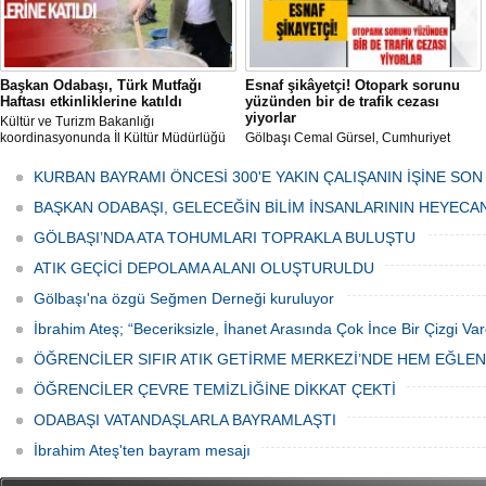
Başkan Odabaşı, Türk Mutfağı
Esnaf şikâyetçi! Otopark sorunu
Haftası etkinliklerine katıldı
yüzünden bir de trafik cezası
yiyorlar
Kültür ve Turizm Bakanlığı
koordinasyonunda İl Kültür Müdürlüğü
Gölbaşı Cemal Gürsel, Cumhuriyet
tarafından düzenlenen "Türk Mutfağı
Caddesi ve ara sokaklarda işyeri
Haftası" etkinlikleri Ankara'da devam
bulunan esnaf ve alışverişe gelen
KURBAN BAYRAMI ÖNCESİ 300'E YAKIN ÇALIŞANIN İŞİNE SON
ediyor.
vatandaşlar park cezaları yüzünden
canından bezdi.
BAŞKAN ODABAŞI, GELECEĞİN BİLİM İNSANLARININ HEYECA
GÖLBAŞI’NDA ATA TOHUMLARI TOPRAKLA BULUŞTU
ATIK GEÇİCİ DEPOLAMA ALANI OLUŞTURULDU
Gölbaşı'na özgü Seğmen Derneği kuruluyor
İbrahim Ateş; “Beceriksizle, İhanet Arasında Çok İnce Bir Çizgi Var
ÖĞRENCİLER SIFIR ATIK GETİRME MERKEZİ’NDE HEM EĞLE
ÖĞRENCİLER ÇEVRE TEMİZLİĞİNE DİKKAT ÇEKTİ
ODABAŞI VATANDAŞLARLA BAYRAMLAŞTI
İbrahim Ateş'ten bayram mesajı