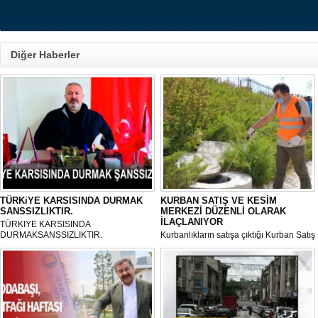
Diğer Haberler
TÜRKiYE KARSISINDA DURMAK
KURBAN SATIŞ VE KESİM
SANSSIZLIKTIR.
MERKEZİ DÜZENLİ OLARAK
İLAÇLANIYOR
TÜRKIYE KARSISINDA
DURMAKSANSSIZLIKTIR.
Kurbanlıkların satışa çıktığı Kurban Satış
ve Kesim Merkezi, haşere ve
mikropların önüne geçilmesi amacıyla
her gün Gölbaşı Belediyesi ekipleri
tarafından düzenli olarak ilaçlanıyor.