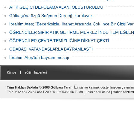
ATIK GEÇİCİ DEPOLAMA ALANI OLUŞTURULDU
Gölbaşı'na özgü Seğmen Derneği kuruluyor
İbrahim Ateş; “Beceriksizle, İhanet Arasında Çok İnce Bir Çizgi Var
ÖĞRENCİLER SIFIR ATIK GETİRME MERKEZİ’NDE HEM EĞLE
ÖĞRENCİLER ÇEVRE TEMİZLİĞİNE DİKKAT ÇEKTİ
ODABAŞI VATANDAŞLARLA BAYRAMLAŞTI
İbrahim Ateş'ten bayram mesajı
|
Künye
eğitim haberleri
Tüm Hakları Saklıdır © 2008 Gölbaşı Taraf
| İzinsiz ve kaynak gösterilmeden yayınla
Tel : 0312 484 23 84 0541 200 20 19 0533 966 12 89 | Faks : 485 04 53 |
Haber Yazılımı