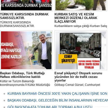
TÜRKiYE KARSISINDA DURMAK
KURBAN SATIŞ VE KESİM
SANSSIZLIKTIR.
MERKEZİ DÜZENLİ OLARAK
İLAÇLANIYOR
TÜRKIYE KARSISINDA
DURMAKSANSSIZLIKTIR.
Kurbanlıkların satışa çıktığı Kurban Satış
ve Kesim Merkezi, haşere ve
mikropların önüne geçilmesi amacıyla
her gün Gölbaşı Belediyesi ekipleri
tarafından düzenli olarak ilaçlanıyor.
Başkan Odabaşı, Türk Mutfağı
Esnaf şikâyetçi! Otopark sorunu
Haftası etkinliklerine katıldı
yüzünden bir de trafik cezası
yiyorlar
Kültür ve Turizm Bakanlığı
koordinasyonunda İl Kültür Müdürlüğü
Gölbaşı Cemal Gürsel, Cumhuriyet
tarafından düzenlenen "Türk Mutfağı
Caddesi ve ara sokaklarda işyeri
Haftası" etkinlikleri Ankara'da devam
bulunan esnaf ve alışverişe gelen
KURBAN BAYRAMI ÖNCESİ 300'E YAKIN ÇALIŞANIN İŞİNE SON
ediyor.
vatandaşlar park cezaları yüzünden
canından bezdi.
BAŞKAN ODABAŞI, GELECEĞİN BİLİM İNSANLARININ HEYECA
GÖLBAŞI’NDA ATA TOHUMLARI TOPRAKLA BULUŞTU