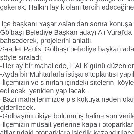
çekerek, Halkın layık olanı tercih edeceğine
İlçe başkanı Yaşar Aslan'dan sonra konuşan
Gölbaşı Belediye Başkan adayı Ali Vural'd
bahsederek, projelerini anlattı.
Saadet Partisi Gölbaşı belediye başkan adayı
şöyle sıraladı;
-Her ay bir mahallede, HALK günü düzenle
-Ayda bir Muhtarlarla istişare toplantısı yapı
-İlçemizin ve sınırlan içindeki sitelerin, köyle
edilecek, yeniden yapılacak.
-Bazı mahallerimizde pis kokuya neden ola
giderilecek.
-Gölbaşının ikiye bölünmüş haline son veril
-İlçemizin müsait yerlerine kapalı otoparklar
altlarındaki otoparklara işlerlik kazandırılac