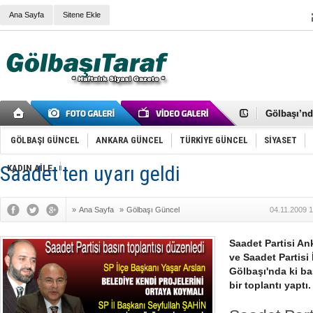
Ana Sayfa
Sitene Ekle
RIZA KAY
ANKARA V
Gölbaşı’nd
Cemal Gürs
Samet Kesk
GÖLBAŞI GÜNCEL
ANKARA GÜNCEL
TÜRKİYE GÜNCEL
SİYASET
FAİZ ORAN
OLİMPİK 
Saadet'ten uyarı geldi
KADIN AİLE
SÖZ YERİ
TÜRKİYE (T
SPOR KLU
»
Ana Sayfa
»
Gölbaşı Güncel
04.11.2009 
Mikail Arı
RECEP TA
ODABAŞI’N
Saadet Partisi An
Gölbaşı Be
ve Saadet Partisi 
İNCEK PAR
Gölbaşı'nda ki bas
bir toplantı yaptı.