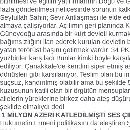
bitirilmesi ve eğitim yatırımlarının Doğu 
fazla gönderilmesi neticesinde sorunun kal
Seyfullah Şahin; Sevr Antlaşması ile elde e
almaya çalışıyorlar. Açılımın geri planında K
Güneydoğu arasında bir kürt devleti kurmak 
bağımsızlığını ilan ederek kurulan devletin 
yatan terörüst başını getirmek vardır. 34 PKK
yüzbinler karşıladı.Bunlar kimki böyle kar
ediliyor. Çanakkale'de kendini siper etmiş 
dönüşleri gibi karşılanıyor. Teslim olan bu i
suçsuz, kandırılmış olabilir ama bu şekilde 
kuzusunun katili olan bir örgütün mensupları
ailelerin yüreklerine birkez daha ateş düşü
şekilde olmalıydı dedi.
1 MİLYON AZERİ KATLEDİLMİŞTİ SES Ç
Hükümetin Ermeni politikasını da eleştiren Ş