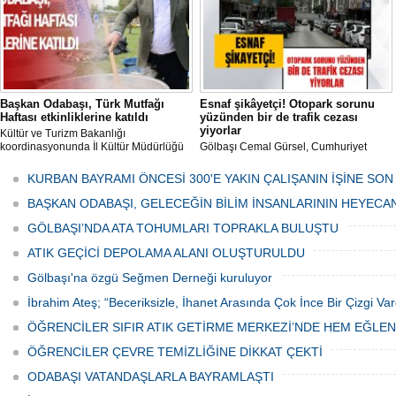
Başkan Odabaşı, Türk Mutfağı
Esnaf şikâyetçi! Otopark sorunu
Haftası etkinliklerine katıldı
yüzünden bir de trafik cezası
yiyorlar
Kültür ve Turizm Bakanlığı
koordinasyonunda İl Kültür Müdürlüğü
Gölbaşı Cemal Gürsel, Cumhuriyet
tarafından düzenlenen "Türk Mutfağı
Caddesi ve ara sokaklarda işyeri
Haftası" etkinlikleri Ankara'da devam
bulunan esnaf ve alışverişe gelen
KURBAN BAYRAMI ÖNCESİ 300'E YAKIN ÇALIŞANIN İŞİNE SON
ediyor.
vatandaşlar park cezaları yüzünden
canından bezdi.
BAŞKAN ODABAŞI, GELECEĞİN BİLİM İNSANLARININ HEYECA
GÖLBAŞI’NDA ATA TOHUMLARI TOPRAKLA BULUŞTU
ATIK GEÇİCİ DEPOLAMA ALANI OLUŞTURULDU
Gölbaşı'na özgü Seğmen Derneği kuruluyor
İbrahim Ateş; “Beceriksizle, İhanet Arasında Çok İnce Bir Çizgi Var
ÖĞRENCİLER SIFIR ATIK GETİRME MERKEZİ’NDE HEM EĞLE
ÖĞRENCİLER ÇEVRE TEMİZLİĞİNE DİKKAT ÇEKTİ
ODABAŞI VATANDAŞLARLA BAYRAMLAŞTI