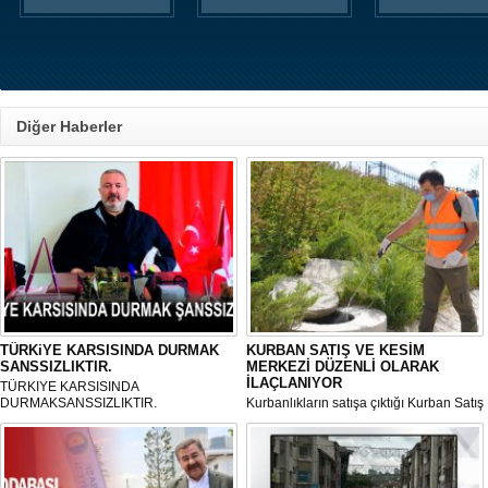
Diğer Haberler
TÜRKiYE KARSISINDA DURMAK
KURBAN SATIŞ VE KESİM
SANSSIZLIKTIR.
MERKEZİ DÜZENLİ OLARAK
İLAÇLANIYOR
TÜRKIYE KARSISINDA
DURMAKSANSSIZLIKTIR.
Kurbanlıkların satışa çıktığı Kurban Satış
ve Kesim Merkezi, haşere ve
mikropların önüne geçilmesi amacıyla
her gün Gölbaşı Belediyesi ekipleri
tarafından düzenli olarak ilaçlanıyor.