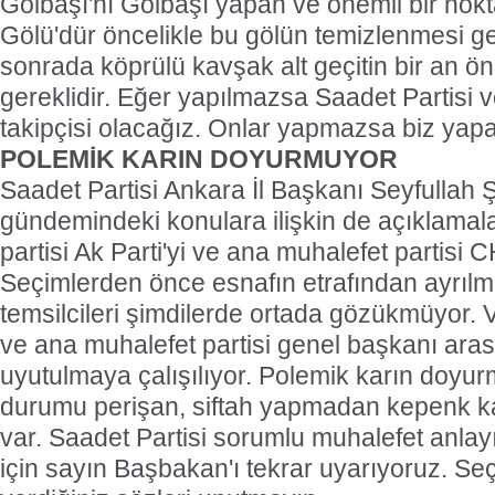
Gölbaşı'nı Gölbaşı yapan ve önemli bir nok
Gölü'dür öncelikle bu gölün temizlenmesi ge
sonrada köprülü kavşak alt geçitin bir an ö
gereklidir. Eğer yapılmazsa Saadet Partisi ve
takipçisi olacağız. Onlar yapmazsa biz yapa
POLEMİK KARIN DOYURMUYOR
Saadet Partisi Ankara İl Başkanı Seyfullah Ş
gündemindeki konulara ilişkin de açıklamala
partisi Ak Parti'yi ve ana muhalefet partisi CH
Seçimlerden önce esnafın etrafından ayrılm
temsilcileri şimdilerde ortada gözükmüyor
ve ana muhalefet partisi genel başkanı aras
uyutulmaya çalışılıyor. Polemik karın doyu
durumu perişan, siftah yapmadan kepenk ka
var. Saadet Partisi sorumlu muhalefet anlay
için sayın Başbakan'ı tekrar uyarıyoruz. S