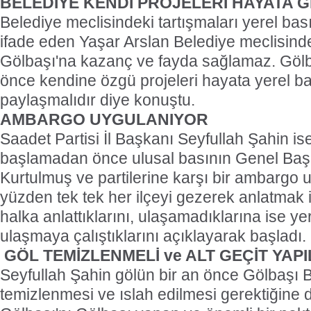
BELEDİYE KENDİ PROJELERİ HAYATA G
Belediye meclisindeki tartışmaları yerel bası
ifade eden Yaşar Arslan Belediye meclisind
Gölbaşı'na kazanç ve fayda sağlamaz. Gölba
önce kendine özgü projeleri hayata yerel b
paylaşmalıdır diye konuştu.
AMBARGO UYGULANIYOR
Saadet Partisi İl Başkanı Seyfullah Şahin 
başlamadan önce ulusal basının Genel Ba
Kurtulmuş ve partilerine karşı bir ambargo 
yüzden tek tek her ilçeyi gezerek anlatmak is
halka anlattıklarını, ulaşamadıklarına ise yer
ulaşmaya çalıştıklarını açıklayarak başladı.
GÖL TEMİZLENMELİ ve ALT GEÇİT YAPI
Seyfullah Şahin gölün bir an önce Gölbaşı B
temizlenmesi ve ıslah edilmesi gerektiğine d