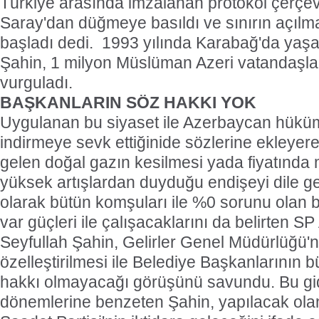
Türkiye arasında imzalanan protokol çerçe
Saray'dan düğmeye basıldı ve sınırın açılm
başladı dedi.
1993 yılında Karabağ'da yaşan
Şahin, 1 milyon Müslüman Azeri vatandaşları
vurguladı.
BAŞKANLARIN SÖZ HAKKI YOK
Uygulanan bu siyaset ile Azerbaycan hüküm
indirmeye sevk ettiğinide sözlerine ekleye
gelen doğal gazın kesilmesi yada fiyatında
yüksek artışlardan duyduğu endişeyi dile get
olarak bütün komşuları ile %0 sorunu olan b
var güçleri ile çalışacaklarını da belirten S
Seyfullah Şahin, Gelirler Genel Müdürlüğü'n
özelleştirilmesi ile Belediye Başkanlarının b
hakkı olmayacağı görüşünü savundu. Bu gid
dönemlerine benzeten Şahin, yapılacak olan