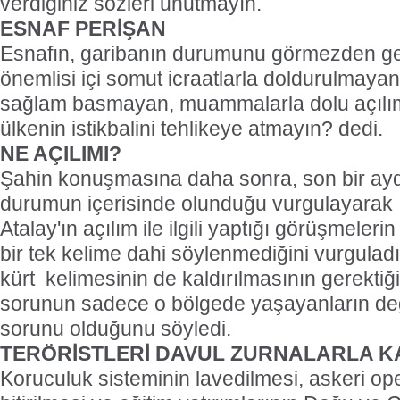
verdiğiniz sözleri unutmayın.
ESNAF PERİŞAN
Esnafın, garibanın durumunu görmezden g
önemlisi içi somut icraatlarla doldurulmayan
sağlam basmayan, muammalarla dolu açılım 
ülkenin istikbalini tehlikeye atmayın? dedi.
NE AÇILIMI?
Şahin konuşmasına daha sonra, son bir aydı
durumun içerisinde olunduğu vurgulayarak İç
Atalay'ın açılım ile ilgili yaptığı görüşmeler
bir tek kelime dahi söylenmediğini vurguladı. 
kürt
kelimesinin de kaldırılmasının gerektiğ
sorunun sadece o bölgede yaşayanların değ
sorunu olduğunu söyledi.
TERÖRİSTLERİ DAVUL ZURNALARLA K
Koruculuk sisteminin lavedilmesi, askeri op