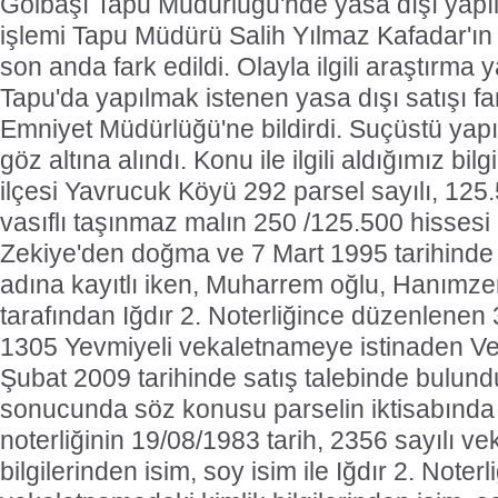
Gölbaşı Tapu Müdürlüğü'nde yasa dışı yapı
işlemi Tapu Müdürü Salih Yılmaz Kafadar'ın t
son anda fark edildi. Olayla ilgili araştırma
Tapu'da yapılmak istenen yasa dışı satışı f
Emniyet Müdürlüğü'ne bildirdi. Suçüstü yap
göz altına alındı. Konu ile ilgili aldığımız bil
ilçesi Yavrucuk Köyü 292 parsel sayılı, 125.
vasıflı taşınmaz malın 250 /125.500 hisses
Zekiye'den doğma ve 7 Mart 1995 tarihinde 
adına kayıtlı iken, Muharrem oğlu, Hanımz
tarafından Iğdır 2. Noterliğince düzenlenen 3
1305 Yevmiyeli vekaletnameye istinaden Vek
Şubat 2009 tarihinde satış talebinde bulund
sonucunda söz konusu parselin iktisabında 
noterliğinin 19/08/1983 tarih, 2356 sayılı v
bilgilerinden isim, soy isim ile Iğdır 2. Note