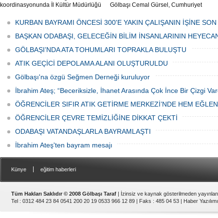
koordinasyonunda İl Kültür Müdürlüğü
Gölbaşı Cemal Gürsel, Cumhuriyet
tarafından düzenlenen "Türk Mutfağı
Caddesi ve ara sokaklarda işyeri
Haftası" etkinlikleri Ankara'da devam
bulunan esnaf ve alışverişe gelen
KURBAN BAYRAMI ÖNCESİ 300'E YAKIN ÇALIŞANIN İŞİNE SON
ediyor.
vatandaşlar park cezaları yüzünden
canından bezdi.
BAŞKAN ODABAŞI, GELECEĞİN BİLİM İNSANLARININ HEYECA
GÖLBAŞI’NDA ATA TOHUMLARI TOPRAKLA BULUŞTU
ATIK GEÇİCİ DEPOLAMA ALANI OLUŞTURULDU
Gölbaşı'na özgü Seğmen Derneği kuruluyor
İbrahim Ateş; “Beceriksizle, İhanet Arasında Çok İnce Bir Çizgi Var
ÖĞRENCİLER SIFIR ATIK GETİRME MERKEZİ’NDE HEM EĞLE
ÖĞRENCİLER ÇEVRE TEMİZLİĞİNE DİKKAT ÇEKTİ
ODABAŞI VATANDAŞLARLA BAYRAMLAŞTI
İbrahim Ateş'ten bayram mesajı
|
Künye
eğitim haberleri
Tüm Hakları Saklıdır © 2008 Gölbaşı Taraf
| İzinsiz ve kaynak gösterilmeden yayınla
Tel : 0312 484 23 84 0541 200 20 19 0533 966 12 89 | Faks : 485 04 53 |
Haber Yazılımı