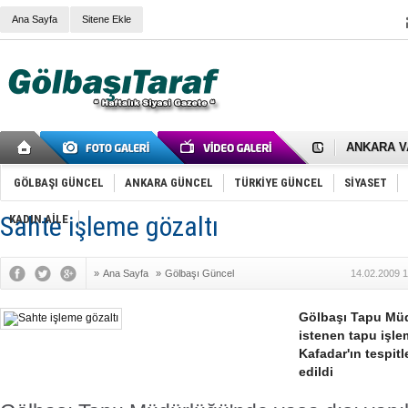
Ana Sayfa
Sitene Ekle
RIZA KAY
ANKARA V
Gölbaşı’nd
Cemal Gürs
Samet Kesk
GÖLBAŞI GÜNCEL
ANKARA GÜNCEL
TÜRKİYE GÜNCEL
SİYASET
FAİZ ORAN
OLİMPİK 
Sahte işleme gözaltı
KADIN AİLE
SÖZ YERİ
TÜRKİYE (T
SPOR KLU
»
Ana Sayfa
»
Gölbaşı Güncel
14.02.2009 1
Mikail Arı
RECEP TA
ODABAŞI’N
Gölbaşı Tapu Müd
Gölbaşı Be
istenen tapu işl
İNCEK PAR
Kafadar'ın tespit
edildi