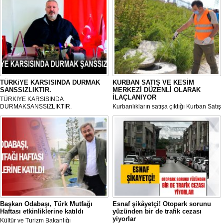
TÜRKiYE KARSISINDA DURMAK
KURBAN SATIŞ VE KESİM
SANSSIZLIKTIR.
MERKEZİ DÜZENLİ OLARAK
İLAÇLANIYOR
TÜRKIYE KARSISINDA
DURMAKSANSSIZLIKTIR.
Kurbanlıkların satışa çıktığı Kurban Satış
ve Kesim Merkezi, haşere ve
mikropların önüne geçilmesi amacıyla
her gün Gölbaşı Belediyesi ekipleri
tarafından düzenli olarak ilaçlanıyor.
Başkan Odabaşı, Türk Mutfağı
Esnaf şikâyetçi! Otopark sorunu
Haftası etkinliklerine katıldı
yüzünden bir de trafik cezası
yiyorlar
Kültür ve Turizm Bakanlığı