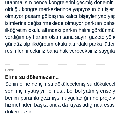
utanmalısın bence kongrelerini gecmiş dönemin 
olduğu kongre merkezlerinde yapıyosun bu işler 
olmuyor paşam gölbaşına kalıcı bişeyler yap yap
isimlerinş değiştirmeklede olmuyor parktan bah
ilköğretim okulu altındaki parkın halini gördün
verdiğim oy haram olsun sana sayın gazete yön
gündüz alp ilköğretim okulu altındaki parka lütfen
resimlerini cekiniz bana hak vereceksiniz saygıl
Demir
Eline su dökemezsin..
Senin eline ne için su dökülecekmiş su dökülec
senin için yatış yılı olmuş.. bol bol yatmış ens
benim paramla gezmişsin uyguladığın ne proje var
hizmetinden başka onda da kıyasladığında esas 
dökemezsin...