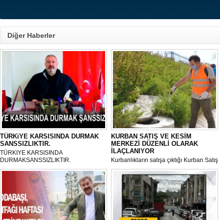
Diğer Haberler
TÜRKiYE KARSISINDA DURMAK
KURBAN SATIŞ VE KESİM
SANSSIZLIKTIR.
MERKEZİ DÜZENLİ OLARAK
İLAÇLANIYOR
TÜRKIYE KARSISINDA
DURMAKSANSSIZLIKTIR.
Kurbanlıkların satışa çıktığı Kurban Satış
ve Kesim Merkezi, haşere ve
mikropların önüne geçilmesi amacıyla
her gün Gölbaşı Belediyesi ekipleri
tarafından düzenli olarak ilaçlanıyor.