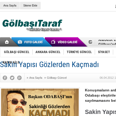
Ana Sayfa
Sitene Ekle
RIZA KAY
ANKARA V
Gölbaşı’nd
Cemal Gürs
Samet Kesk
GÖLBAŞI GÜNCEL
ANKARA GÜNCEL
TÜRKİYE GÜNCEL
SİYASET
FAİZ ORAN
OLİMPİK 
Sakin Yapısı Gözlerden Kaçmadı
KADIN AİLE
SÖZ YERİ
TÜRKİYE (T
SPOR KLU
»
Ana Sayfa
»
Gölbaşı Güncel
06.04.2012 1
Mikail Arı
RECEP TA
ODABAŞI’N
Konuşmaların ard
Gölbaşı Be
Odabaşı eleştirile
İNCEK PAR
sayılmamasını beli
Sakin Yapı