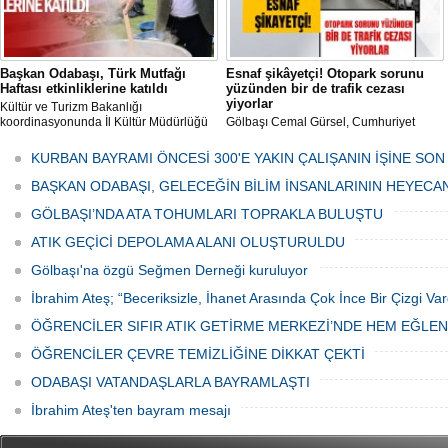
Başkan Odabaşı, Türk Mutfağı
Esnaf şikâyetçi! Otopark sorunu
Haftası etkinliklerine katıldı
yüzünden bir de trafik cezası
yiyorlar
Kültür ve Turizm Bakanlığı
koordinasyonunda İl Kültür Müdürlüğü
Gölbaşı Cemal Gürsel, Cumhuriyet
tarafından düzenlenen "Türk Mutfağı
Caddesi ve ara sokaklarda işyeri
Haftası" etkinlikleri Ankara'da devam
bulunan esnaf ve alışverişe gelen
KURBAN BAYRAMI ÖNCESİ 300'E YAKIN ÇALIŞANIN İŞİNE SON
ediyor.
vatandaşlar park cezaları yüzünden
canından bezdi.
BAŞKAN ODABAŞI, GELECEĞİN BİLİM İNSANLARININ HEYECA
GÖLBAŞI’NDA ATA TOHUMLARI TOPRAKLA BULUŞTU
ATIK GEÇİCİ DEPOLAMA ALANI OLUŞTURULDU
Gölbaşı'na özgü Seğmen Derneği kuruluyor
İbrahim Ateş; “Beceriksizle, İhanet Arasında Çok İnce Bir Çizgi Var
ÖĞRENCİLER SIFIR ATIK GETİRME MERKEZİ’NDE HEM EĞLE
ÖĞRENCİLER ÇEVRE TEMİZLİĞİNE DİKKAT ÇEKTİ
ODABAŞI VATANDAŞLARLA BAYRAMLAŞTI
İbrahim Ateş'ten bayram mesajı