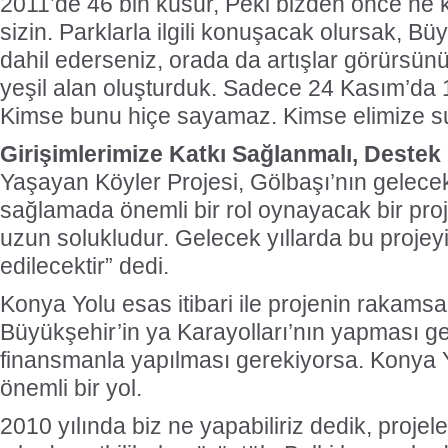
2011’de 46 bin küsür, Peki bizden önce ne ka
sizin. Parklarla ilgili konuşacak olursak, Büy
dahil ederseniz, orada da artışlar görürsünü
yeşil alan oluşturduk. Sadece 24 Kasım’da 1
Kimse bunu hiçe sayamaz. Kimse elimize 
Girişimlerimize Katkı Sağlanmalı, Destek
Yaşayan Köyler Projesi, Gölbaşı’nın gelecek
sağlamada önemli bir rol oynayacak bir proje
uzun solukludur. Gelecek yıllarda bu projey
edilecektir” dedi.
Konya Yolu esas itibari ile projenin rakamsa
Büyükşehir’in ya Karayolları’nın yapması ge
finansmanla yapılması gerekiyorsa. Konya 
önemli bir yol.
2010 yılında biz ne yapabiliriz dedik, projel