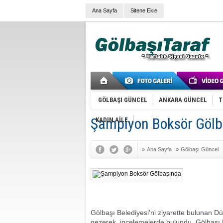
Ana Sayfa
Sitene Ekle
GÖLBAŞI GÜNCEL
ANKARA GÜNCEL
T
Şampiyon Boksör Gölb
KADIN AİLE
»
Ana Sayfa
»
Gölbaşı Güncel
Gölbaşı Belediyesi'ni ziyarette bulunan D
gezerek, incelemelerde bulundu. Gölbaşı B