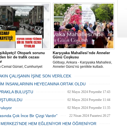
im Merkezi, haşere ve
Akif Ersoy Kültür Merkezi’nde vereceği
ların önüne geçilmesi amacıyla
konsere hızır.
 Gölbaşı Belediyesi ekipleri
dan düzenli olarak ilaçlanıyor.
şikâyetçi! Otopark sorunu
Karşıyaka Mahallesi’nde Anneler
en bir de trafik cezası
Günü Coşkusu
ar
Gölbaşı, Ankara - Karşıyaka Mahallesi,
ı Cemal Gürsel, Cumhuriyet
Anneler Günü’nü şenlikle kutladı.
 ve ara sokaklarda işyeri
Mahalle muhtarı Gülay Candemir’in
 esnaf ve alışverişe gelen
öncülüğünde düzenlenen 1. Karşıyaka
AKIN ÇALIŞANIN İŞİNE SON VERİLCEK
şlar park cezaları yüzünden
mahallesi şenliği anneler günü etkinliği
06 Mayıs 2024 Pazartesi 15:47
LİM İNSANLARININ HEYECANINA ORTAK OLDU
an bezdi.
06 Mayıs 2024 Pazartesi 15:31
PRAKLA BULUŞTU
02 Mayıs 2024 Perşembe 17:43
LUŞTURULDU
02 Mayıs 2024 Perşembe 11:44
ruluyor
02 Mayıs 2024 Perşembe 11:35
asında Çok İnce Bir Çizgi Vardır”
22 Nisan 2024 Pazartesi 20:27
E MERKEZİ’NDE HEM EĞLENİYOR HEM ÖĞRENİYOR