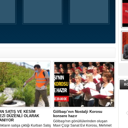
DA
R
N SATIŞ VE KESİM
Gölbaşı’nın Nostalji Korosu
EZİ DÜZENLİ OLARAK
konsere hazır
ANIYOR
Gölbaşı'nın gönüllülerinden oluşan
ıkların satışa çıktığı Kurban Satış
Mavi Çizgi Sanat Evi Korosu, Mehmet