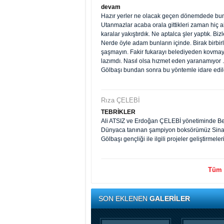
devam
Hazır yerler ne olacak geçen dönemdede bunl
Utanmazlar acaba orala gittikleri zaman hiç akı
karalar yakıştırdık. Ne aptalca şler yaptık. B
Nerde öyle adam bunların içinde. Birak birbir
şaşmayın. Fakir fukarayı belediyeden kovmaya 
lazımdı. Nasıl olsa hızmet eden yaranamıyor
Gölbaşı bundan sonra bu yöntemle idare edile
Rıza ÇELEBİ
TEBRİKLER
Ali ATSIZ ve Erdoğan ÇELEBİ yönetiminde Bele
Dünyaca tanınan şampiyon boksörümüz Sinan
Gölbaşı gençliği ile ilgili projeler geliştirmele
Tüm y
SON EKLENEN
GALERİLER