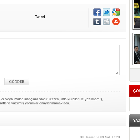
Tweet
K
ÇO
er veya imalar, inançlara saldırı içeren, imla kuralları ile yazılmamış,
arflerle yazılmış yorumlar onaylanmamaktadır.
YA
30 Haziran 2009 Salı 17:23