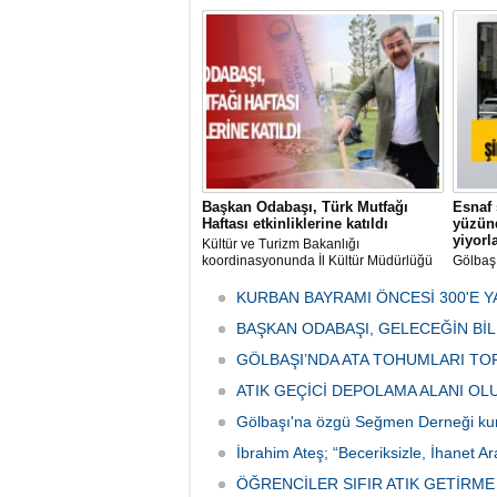
ve Kes
mikrop
her gün
tarafın
Başkan Odabaşı, Türk Mutfağı
Esnaf 
Haftası etkinliklerine katıldı
yüzünd
yiyorl
Kültür ve Turizm Bakanlığı
koordinasyonunda İl Kültür Müdürlüğü
Gölbaş
tarafından düzenlenen "Türk Mutfağı
Caddesi
Haftası" etkinlikleri Ankara'da devam
bulunan
KURBAN BAYRAMI ÖNCESİ 300'E Y
ediyor.
vatanda
BAŞKAN ODABAŞI, GELECEĞİN Bİ
canınd
GÖLBAŞI’NDA ATA TOHUMLARI TO
ATIK GEÇİCİ DEPOLAMA ALANI O
Gölbaşı'na özgü Seğmen Derneği ku
İbrahim Ateş; “Beceriksizle, İhanet Ar
ÖĞRENCİLER SIFIR ATIK GETİRM