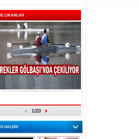
NE ÇIKANLAR
1/20
O GALERİ