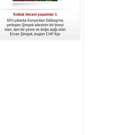
dördüncü gününün ikindi namazına
kadar, yirmiüç farz namazının
arkasından birer defa teşrik tekbiri
Koltuk öncesi yaşamlar 1
getirmeyi unutmayın.
60'lı yıllarda Konya'dan Gölbaşı'na
yerleşen Şimşek ailesinin bir bireyi
olan, tam bir çevre ve doğa aşığı olan
Ercan Şimşek, bugün CHP İlçe
Başkanlığı yaptığı Gölbaşı'nda yaşam
hikayesiyle herkese örnek oluyor.