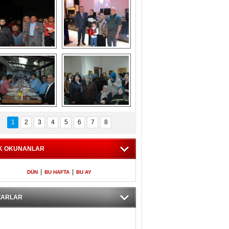
Gölbaşı GAZZE 
Kaymakamlıktan 
İÇİN YÜRÜDÜ
iftar yemeği
aymakamlıktan 
NERGÜL 
iftar yemeği
YILDIRIM SEÇİM 
1
2
3
4
5
6
7
8
BÜROSUNU AÇTI
K OKUNANLAR
|
|
DÜN
BU HAFTA
BU AY
ZARLAR