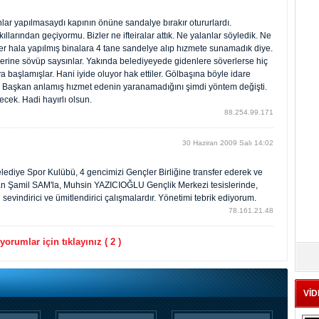
ar yapılmasaydı kapının önüne sandalye bırakır otururlardı.
llarından geçiyormu. Bizler ne ifteiralar attık. Ne yalanlar söyledik. Ne
izler hala yapılmış binalara 4 tane sandelye alıp hızmete sunamadık diye.
lerine sövüp saysınlar. Yakında belediyeyede gidenlere söverlerse hiç
başlamışlar. Hani iyide oluyor hak ettiler. Gölbaşına böyle idare
 . Başkan anlamış hızmet edenin yaranamadığını şimdi yöntem değişti.
cek. Hadi hayırlı olsun.
88.254.99.171
30 Haziran 2009 Salı 14:02
diye Spor Kulübü, 4 gencimizi Gençler Birliğine transfer ederek ve
 Şamil SAM'la, Muhsin YAZICIOĞLU Gençlik Merkezi tesislerinde,
ri sevindirici ve ümitlendirici çalışmalardır. Yönetimi tebrik ediyorum.
78.161.21.48
orumlar için tıklayınız ( 2 )
VİD