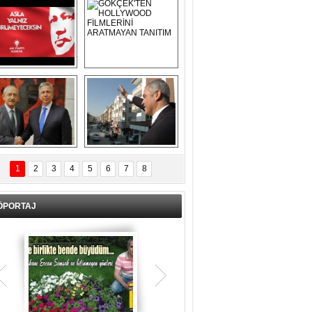
Asla Yalnız 
GÖKÇEK'TEN 
Yürümeyeceksin 
HOLLYWOOD 
Uzun Adam
FİLMLERİNİ 
ARATMAYAN 
TANITIM
L İÇERİ ZÜBÜK!
ERCAN ŞİMŞEK 
GÖLBAŞI'NDA 
1
2
3
4
5
6
7
8
KASIRGA ETKİSİ 
YARATTI !
ÖPORTAJ
Teşrik tekbiri nedir? Ne anlama gelir?
Kurban Bayramının arefe günü sabah
namazından itibaren bayramın