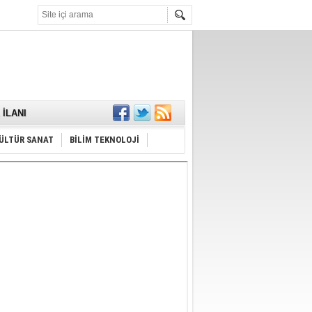
KARŞILANDI
İLANI
ldı
or
Hayrı
ÜLTÜR SANAT
BİLİM TEKNOLOJİ
MAMALIDIR.
nda
RDI!