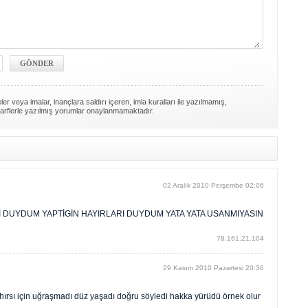
er veya imalar, inançlara saldırı içeren, imla kuralları ile yazılmamış,
arflerle yazılmış yorumlar onaylanmamaktadır.
02 Aralık 2010 Perşembe 02:06
Nİ DUYDUM YAPTİGİN HAYIRLARI DUYDUM YATA YATA USANMIYASIN
78.161.21.104
29 Kasım 2010 Pazartesi 20:36
ya hırsı için uğraşmadı düz yaşadı doğru söyledi hakka yürüdü örnek olur