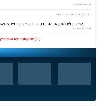
85.106.156.254
29 Kasım 2010 Pazartesi 14:31
AN RAHMET DİLER KEDERLİ AİLESİNE BAŞSAĞLIĞI DİLERİM.
62.244.197.146
orumlar için tıklayınız ( 6 )