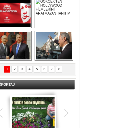
Asla Yalnız 
GÖKÇEK'TEN 
Yürümeyeceksin 
HOLLYWOOD 
Uzun Adam
FİLMLERİNİ 
ARATMAYAN 
TANITIM
L İÇERİ ZÜBÜK!
ERCAN ŞİMŞEK 
GÖLBAŞI'NDA 
1
2
3
4
5
6
7
8
KASIRGA ETKİSİ 
YARATTI !
ÖPORTAJ
Teşrik tekbiri nedir? Ne anlama gelir?
Kurban Bayramının arefe günü sabah
namazından itibaren bayramın