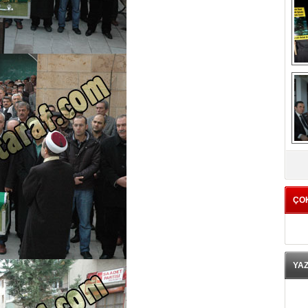
K
ÇO
YA