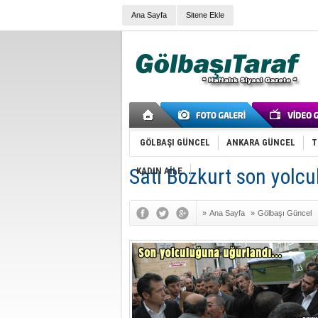
Ana Sayfa
Sitene Ekle
GÖLBAŞI GÜNCEL
ANKARA GÜNCEL
T
Satı Bozkurt son yolc
KADIN AİLE
»
Ana Sayfa
»
Gölbaşı Güncel