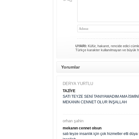
UYARI:
Küfür, hakaret, rencide edici cümlel
Türkçe karakter kullanılmayan ve büyük h
Yorumlar
DERYA YURTLU
TAZİYE
SATI TEYZE SENİ TANIYAMADIM AMA İSMİ
MEKANIN CENNET OLUR İNŞALLAH
orhan şahin
mekanın cennet olsun
satı teyze insanlık için çok hizmetler etti dü