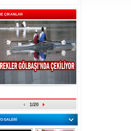
NE ÇIKANLAR
1/20
O GALERİ