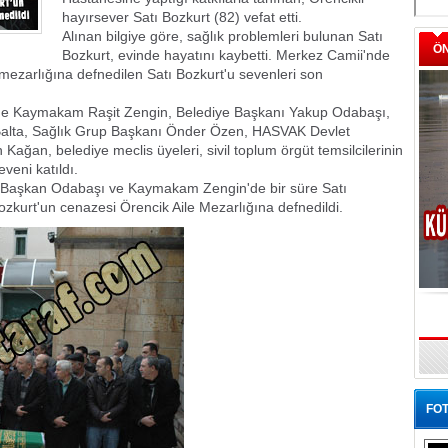
hayırsever Satı Bozkurt (82) vefat etti.
Alınan bilgiye göre, sağlık problemleri bulunan Satı
Ö
Bozkurt, evinde hayatını kaybetti. Merkez Camii'nde
zarlığına defnedilen Satı Bozkurt'u sevenleri son
ine Kaymakam Raşit Zengin, Belediye Başkanı Yakup Odabaşı,
Balta, Sağlık Grup Başkanı Önder Özen, HASVAK Devlet
ağan, belediye meclis üyeleri, sivil toplum örgüt temsilcilerinin
veni katıldı.
 Başkan Odabaşı ve Kaymakam Zengin'de bir süre Satı
Bozkurt'un cenazesi Örencik Aile Mezarlığına defnedildi.
FOT