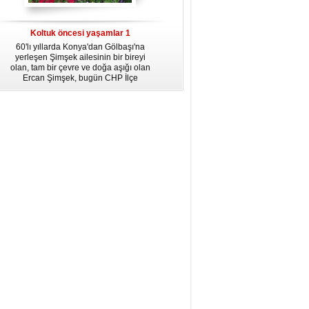
dördüncü gününün ikindi namazına
kadar, yirmiüç farz namazının
arkasından birer defa teşrik tekbiri
Koltuk öncesi yaşamlar 1
getirmeyi unutmayın.
60'lı yıllarda Konya'dan Gölbaşı'na
yerleşen Şimşek ailesinin bir bireyi
olan, tam bir çevre ve doğa aşığı olan
Ercan Şimşek, bugün CHP İlçe
Başkanlığı yaptığı Gölbaşı'nda yaşam
hikayesiyle herkese örnek oluyor.