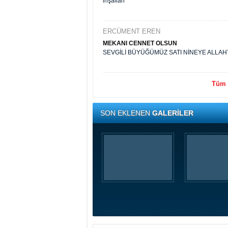
inşallah
ERCÜMENT EREN
MEKANI CENNET OLSUN
SEVGİLİ BÜYÜĞÜMÜZ SATI NİNEYE ALLAHT
Tüm y
SON EKLENEN
GALERİLER