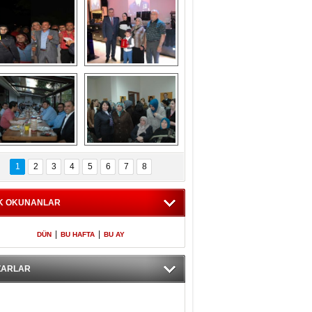
Gölbaşı GAZZE 
Kaymakamlıktan 
İÇİN YÜRÜDÜ
iftar yemeği
aymakamlıktan 
NERGÜL 
iftar yemeği
YILDIRIM SEÇİM 
1
2
3
4
5
6
7
8
BÜROSUNU AÇTI
K OKUNANLAR
|
|
DÜN
BU HAFTA
BU AY
ZARLAR