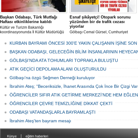
Başkan Odabaşı, Türk Mutfağı
Esnaf şikâyetçi! Otopark sorunu
Haftası etkinliklerine katıldı
yüzünden bir de trafik cezası
yiyorlar
Kültür ve Turizm Bakanlığı
koordinasyonunda İl Kültür Müdürlüğü
Gölbaşı Cemal Gürsel, Cumhuriyet
tarafından düzenlenen "Türk Mutfağı
Caddesi ve ara sokaklarda işyeri
Haftası" etkinlikleri Ankara'da devam
bulunan esnaf ve alışverişe gelen
KURBAN BAYRAMI ÖNCESİ 300'E YAKIN ÇALIŞANIN İŞİNE SON
ediyor.
vatandaşlar park cezaları yüzünden
canından bezdi.
BAŞKAN ODABAŞI, GELECEĞİN BİLİM İNSANLARININ HEYECA
GÖLBAŞI’NDA ATA TOHUMLARI TOPRAKLA BULUŞTU
ATIK GEÇİCİ DEPOLAMA ALANI OLUŞTURULDU
Gölbaşı'na özgü Seğmen Derneği kuruluyor
İbrahim Ateş; “Beceriksizle, İhanet Arasında Çok İnce Bir Çizgi Var
ÖĞRENCİLER SIFIR ATIK GETİRME MERKEZİ’NDE HEM EĞLE
ÖĞRENCİLER ÇEVRE TEMİZLİĞİNE DİKKAT ÇEKTİ
ODABAŞI VATANDAŞLARLA BAYRAMLAŞTI
İbrahim Ateş'ten bayram mesajı
|
Künye
eğitim haberleri