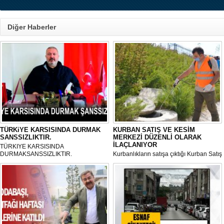
Diğer Haberler
TÜRKiYE KARSISINDA DURMAK
KURBAN SATIŞ VE KESİM
SANSSIZLIKTIR.
MERKEZİ DÜZENLİ OLARAK
İLAÇLANIYOR
TÜRKIYE KARSISINDA
DURMAKSANSSIZLIKTIR.
Kurbanlıkların satışa çıktığı Kurban Satış
ve Kesim Merkezi, haşere ve
mikropların önüne geçilmesi amacıyla
her gün Gölbaşı Belediyesi ekipleri
tarafından düzenli olarak ilaçlanıyor.