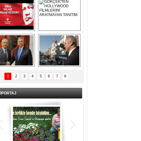
Asla Yalnız 
GÖKÇEK'TEN 
Yürümeyeceksin 
HOLLYWOOD 
Uzun Adam
FİLMLERİNİ 
ARATMAYAN 
TANITIM
L İÇERİ ZÜBÜK!
ERCAN ŞİMŞEK 
GÖLBAŞI'NDA 
1
2
3
4
5
6
7
8
KASIRGA ETKİSİ 
YARATTI !
ÖPORTAJ
Teşrik tekbiri nedir? Ne anlama gelir?
Kurban Bayramının arefe günü sabah
namazından itibaren bayramın