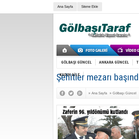
Ana Sayfa
Sitene Ekle
GÖLBAŞI GÜNCEL
ANKARA GÜNCEL
T
Şehitler mezarı başınd
KADIN AİLE
»
Ana Sayfa
»
Gölbaşı Güncel