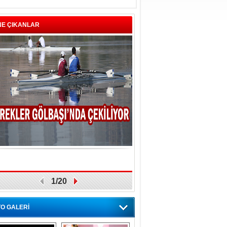
NE ÇIKANLAR
1/20
O GALERİ