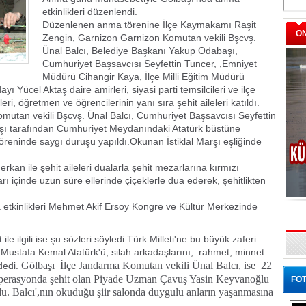
etkinlikleri düzenlendi.
Düzenlenen anma törenine İlçe Kaymakamı Raşit
Ö
Zengin, Garnizon Garnizon Komutan vekili Bşcvş.
Ünal Balcı, Belediye Başkanı Yakup Odabaşı,
Cumhuriyet Başsavcısı Seyfettin Tuncer, ,Emniyet
Müdürü Cihangir Kaya, İlçe Milli Eğitim Müdürü
ayı Yücel Aktaş daire amirleri, siyasi parti temsilcileri ve ilçe
eri, öğretmen ve öğrencilerinin yanı sıra şehit aileleri katıldı.
mutan vekili Bşcvş. Ünal Balcı, Cumhuriyet Başsavcısı Seyfettin
ı tarafından Cumhuriyet Meydanındaki Atatürk büstüne
reninde saygı duruşu yapıldı.Okunan İstiklal Marşı eşliğinde
rkan ile şehit aileleri dualarla şehit mezarlarına kırmızı
şları içinde uzun süre ellerinde çiçeklerle dua ederek, şehitlikten
 etkinlikleri Mehmet Akif Ersoy Kongre ve Kültür Merkezinde
 ilgili ise şu sözleri söyledi Türk Milleti'ne bu büyük zaferi
 Mustafa Kemal Atatürk'ü, silah arkadaşlarını,
rahmet, minnet
Gölbaşı
İlçe Jandarma Komutan vekili Ünal Balcı, ise 22
dedi.
 operasyonda şehit olan Piyade Uzman Çavuş Yasin Keyvanoğlu
FOT
udu. Balcı',nın okuduğu şiir salonda duygulu anların yaşanmasına