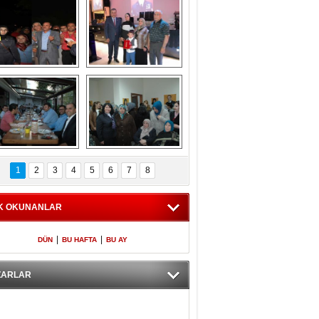
Gölbaşı GAZZE 
Kaymakamlıktan 
İÇİN YÜRÜDÜ
iftar yemeği
aymakamlıktan 
NERGÜL 
iftar yemeği
YILDIRIM SEÇİM 
1
2
3
4
5
6
7
8
BÜROSUNU AÇTI
K OKUNANLAR
|
|
DÜN
BU HAFTA
BU AY
ZARLAR