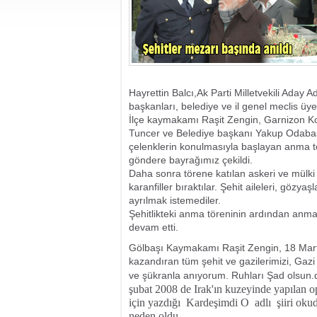
Hayrettin Balcı,Ak Parti Milletvekili Aday Ad
başkanları, belediye ve il genel meclis üyel
İlçe kaymakamı Raşit Zengin, Garnizon Ko
Tuncer ve Belediye başkanı Yakup Odabaş
çelenklerin konulmasıyla başlayan anma tö
göndere bayrağımız çekildi.
Daha sonra törene katılan askeri ve mülki e
karanfiller bıraktılar. Şehit aileleri, gözya
ayrılmak istemediler.
Şehitlikteki anma töreninin ardından anma
devam etti.
Gölbaşı Kaymakamı Raşit Zengin, 18 Mart ile
kazandıran tüm şehit ve gazilerimizi, Gazi
ve şükranla anıyorum. Ruhları Şad olsun.
şubat 2008 de Irak'ın kuzeyinde yapılan
için
yazdığı
Kardeşimdi O
adlı
şiiri ok
neden oldu.