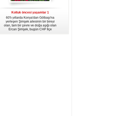
dördüncü gününün ikindi namazına
kadar, yirmiüç farz namazının
arkasından birer defa teşrik tekbiri
Koltuk öncesi yaşamlar 1
getirmeyi unutmayın.
60'lı yıllarda Konya'dan Gölbaşı'na
yerleşen Şimşek ailesinin bir bireyi
olan, tam bir çevre ve doğa aşığı olan
Ercan Şimşek, bugün CHP İlçe
Başkanlığı yaptığı Gölbaşı'nda yaşam
hikayesiyle herkese örnek oluyor.