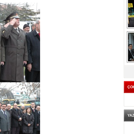
K
ÇO
YA