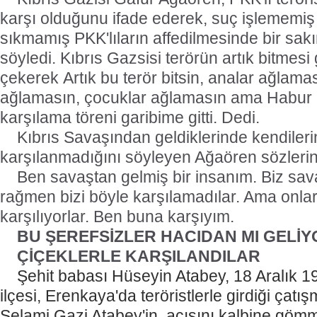
karşı olduğunu ifade ederek, suç işlememi
sıkmamış PKK'lıların affedilmesinde bir sak
söyledi. Kıbrıs Gazsisi terörün artık bitmesi
çekerek Artık bu terör bitsin, analar ağlama
ağlamasın, çocuklar ağlamasın ama Habur S
karşılama töreni garibime gitti. Dedi.
Kıbrıs Savaşından geldiklerinde kendilerin
karşılanmadığını söyleyen Ağaören sözlerin
Ben savaştan gelmiş bir insanım. Biz s
rağmen bizi böyle karşılamadılar. Ama onlar
karşılıyorlar. Ben buna karşıyım.
BU ŞEREFSİZLER HACIDAN MI GELİ
ÇİÇEKLERLE KARŞILANDILAR
Şehit babası Hüseyin Atabey, 18 Aralık 1993
ilçesi, Erenkaya'da teröristlerle girdiği çat
Selami Gazi Atabey'in
acısını kalbine gömm