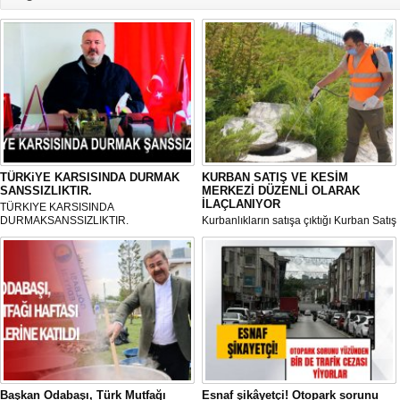
TÜRKiYE KARSISINDA DURMAK
KURBAN SATIŞ VE KESİM
SANSSIZLIKTIR.
MERKEZİ DÜZENLİ OLARAK
İLAÇLANIYOR
TÜRKIYE KARSISINDA
DURMAKSANSSIZLIKTIR.
Kurbanlıkların satışa çıktığı Kurban Satış
ve Kesim Merkezi, haşere ve
mikropların önüne geçilmesi amacıyla
her gün Gölbaşı Belediyesi ekipleri
tarafından düzenli olarak ilaçlanıyor.
Başkan Odabaşı, Türk Mutfağı
Esnaf şikâyetçi! Otopark sorunu