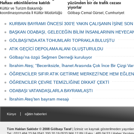
Haftası etkinliklerine katıldı
yüzünden bir de trafik cezası
yiyorlar
Kültür ve Turizm Bakanlığı
koordinasyonunda İl Kültür Müdürlüğü
Gölbaşı Cemal Gürsel, Cumhuriyet
tarafından düzenlenen "Türk Mutfağı
Caddesi ve ara sokaklarda işyeri
Haftası" etkinlikleri Ankara'da devam
bulunan esnaf ve alışverişe gelen
KURBAN BAYRAMI ÖNCESİ 300'E YAKIN ÇALIŞANIN İŞİNE SON
ediyor.
vatandaşlar park cezaları yüzünden
canından bezdi.
BAŞKAN ODABAŞI, GELECEĞİN BİLİM İNSANLARININ HEYECA
GÖLBAŞI’NDA ATA TOHUMLARI TOPRAKLA BULUŞTU
ATIK GEÇİCİ DEPOLAMA ALANI OLUŞTURULDU
Gölbaşı'na özgü Seğmen Derneği kuruluyor
İbrahim Ateş; “Beceriksizle, İhanet Arasında Çok İnce Bir Çizgi Var
ÖĞRENCİLER SIFIR ATIK GETİRME MERKEZİ’NDE HEM EĞLE
ÖĞRENCİLER ÇEVRE TEMİZLİĞİNE DİKKAT ÇEKTİ
ODABAŞI VATANDAŞLARLA BAYRAMLAŞTI
İbrahim Ateş'ten bayram mesajı
|
Künye
eğitim haberleri
Tüm Hakları Saklıdır © 2008 Gölbaşı Taraf
| İzinsiz ve kaynak gösterilmeden yayınla
Tel : 0312 484 23 84 0541 200 20 19 0533 966 12 89 | Faks : 485 04 53 |
Haber Yazılımı