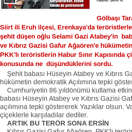
Habur Sınır K
Gölbaşı Tara
Siirt ili Eruh ilçesi, Erenkaya'da teröristler
şehit düşen oğlu Selami Gazi Atabey'in
bab
ve Kıbrız Gazisi Gafur Ağaören'e hükümetin
PKK'lı teröristlerin Habur Sınır Kapısında ç
konusunda ne
düşündüklerini sordu.
Şehit babası Hüseyin Atabey ve Kıbrıs G
hükümetin demokratik Açılımına tepki göster
Cumhuriyetin 86.yıldönümü kutlama etkinli
babası Hüseyin Atabey ve Kıbrıs Gazisi Gaf
açılımına tepki göstererek Yazıklar olsun. Va
çiçeklerle karşıladılar dediler.
ARTIK BU TERÖR SONA ERSİN
Kıbrıs Gazisi Gafur Ağaören, PKK'lı teröri