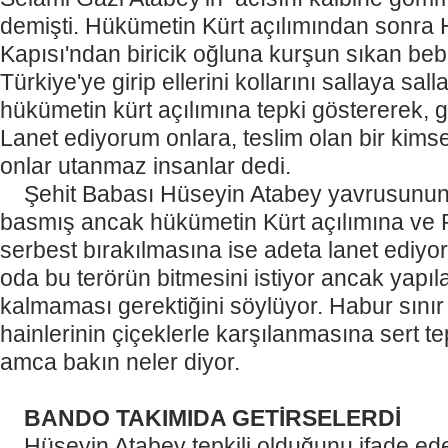
demişti. Hükümetin Kürt açılımından sonra 
Kapısı'ndan biricik oğluna kurşun sıkan bebek
Türkiye'ye girip ellerini kollarını sallaya sal
hükümetin kürt açılımına tepki göstererek, g
Lanet ediyorum onlara, teslim olan bir kimse
onlar utanmaz insanlar dedi.
Şehit Babası Hüseyin Atabey yavrusunun 
basmış ancak hükümetin Kürt açılımına ve PK
serbest bırakılmasına ise adeta lanet ediyor
oda bu terörün bitmesini istiyor ancak yapıl
kalmaması gerektiğini söylüyor. Habur sını
hainlerinin çiçeklerle karşılanmasına sert 
amca bakın neler diyor.
BANDO TAKIMIDA GETİRSELERDİ
Hüseyin Atabey tepkili olduğunu ifade ede