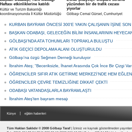
Haftası etkinliklerine katıldı
yüzünden bir de trafik cezası
yiyorlar
Kültür ve Turizm Bakanlığı
koordinasyonunda İl Kültür Müdürlüğü
Gölbaşı Cemal Gürsel, Cumhuriyet
tarafından düzenlenen "Türk Mutfağı
Caddesi ve ara sokaklarda işyeri
Haftası" etkinlikleri Ankara'da devam
bulunan esnaf ve alışverişe gelen
KURBAN BAYRAMI ÖNCESİ 300'E YAKIN ÇALIŞANIN İŞİNE SON
ediyor.
vatandaşlar park cezaları yüzünden
canından bezdi.
BAŞKAN ODABAŞI, GELECEĞİN BİLİM İNSANLARININ HEYECA
GÖLBAŞI’NDA ATA TOHUMLARI TOPRAKLA BULUŞTU
ATIK GEÇİCİ DEPOLAMA ALANI OLUŞTURULDU
Gölbaşı'na özgü Seğmen Derneği kuruluyor
İbrahim Ateş; “Beceriksizle, İhanet Arasında Çok İnce Bir Çizgi Var
ÖĞRENCİLER SIFIR ATIK GETİRME MERKEZİ’NDE HEM EĞLE
ÖĞRENCİLER ÇEVRE TEMİZLİĞİNE DİKKAT ÇEKTİ
ODABAŞI VATANDAŞLARLA BAYRAMLAŞTI
İbrahim Ateş'ten bayram mesajı
|
Künye
eğitim haberleri
Tüm Hakları Saklıdır © 2008 Gölbaşı Taraf
| İzinsiz ve kaynak gösterilmeden yayınla