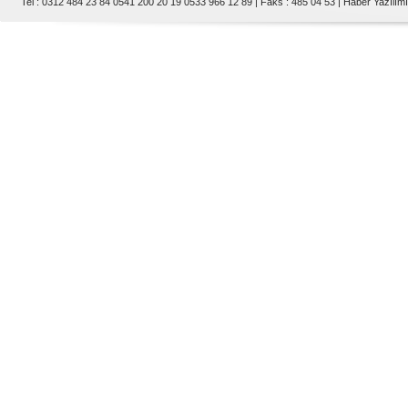
Tel : 0312 484 23 84 0541 200 20 19 0533 966 12 89 | Faks : 485 04 53 |
Haber Yazılımı