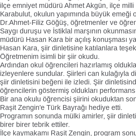
ilçe emniyet müdürü Ahmet Akgün, ilçe mill
Karabulut, okulun yapımında büyük emeği o
Dr.Ahmet-Filiz Göğüş, öğretmenler ve öğrenci 
Saygı duruşu ve İstiklal marşının okunması
müdürü Hasan Kara bir açılış konuşması ya
Hasan Kara, şiir dinletisine katılanlara teşe
Öğretmenim isimli bir şiir okudu.
Ardından okul öğrencileri hazırlamış oldukları 
izleyenlere sundular. Şiirleri can kulağıyla d
şiir dinletisini beğeni ile izledi. Şiir dinletisi
öğrencilerin göstermiş oldukları performans
Bir ana okulu öğrencisi şiirini okuduktan s
Raşit Zengin'e Türk Bayrağı hediye etti.
Programın sonunda mülki amirler, şiir dinleti
birer birer tebrik ettiler.
İlçe kaymakamı Raşit Zengin, program son