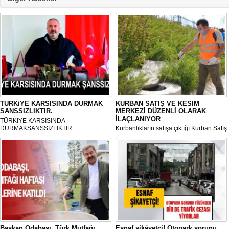
TÜRKiYE KARSISINDA DURMAK
KURBAN SATIŞ VE KESİM
SANSSIZLIKTIR.
MERKEZİ DÜZENLİ OLARAK
İLAÇLANIYOR
TÜRKIYE KARSISINDA
DURMAKSANSSIZLIKTIR.
Kurbanlıkların satışa çıktığı Kurban Satış
ve Kesim Merkezi, haşere ve
mikropların önüne geçilmesi amacıyla
her gün Gölbaşı Belediyesi ekipleri
tarafından düzenli olarak ilaçlanıyor.
Başkan Odabaşı, Türk Mutfağı
Esnaf şikâyetçi! Otopark sorunu