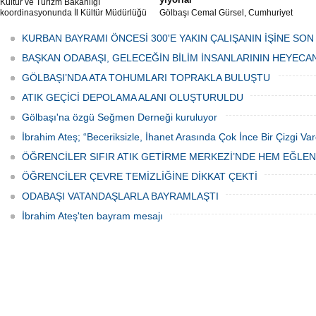
Kültür ve Turizm Bakanlığı
koordinasyonunda İl Kültür Müdürlüğü
Gölbaşı Cemal Gürsel, Cumhuriyet
tarafından düzenlenen "Türk Mutfağı
Caddesi ve ara sokaklarda işyeri
Haftası" etkinlikleri Ankara'da devam
bulunan esnaf ve alışverişe gelen
KURBAN BAYRAMI ÖNCESİ 300'E YAKIN ÇALIŞANIN İŞİNE SON
ediyor.
vatandaşlar park cezaları yüzünden
canından bezdi.
BAŞKAN ODABAŞI, GELECEĞİN BİLİM İNSANLARININ HEYECA
GÖLBAŞI’NDA ATA TOHUMLARI TOPRAKLA BULUŞTU
ATIK GEÇİCİ DEPOLAMA ALANI OLUŞTURULDU
Gölbaşı'na özgü Seğmen Derneği kuruluyor
İbrahim Ateş; “Beceriksizle, İhanet Arasında Çok İnce Bir Çizgi Var
ÖĞRENCİLER SIFIR ATIK GETİRME MERKEZİ’NDE HEM EĞLE
ÖĞRENCİLER ÇEVRE TEMİZLİĞİNE DİKKAT ÇEKTİ
ODABAŞI VATANDAŞLARLA BAYRAMLAŞTI
İbrahim Ateş'ten bayram mesajı