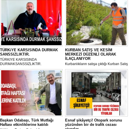
TÜRKiYE KARSISINDA DURMAK
KURBAN SATIŞ VE KESİM
SANSSIZLIKTIR.
MERKEZİ DÜZENLİ OLARAK
İLAÇLANIYOR
TÜRKIYE KARSISINDA
DURMAKSANSSIZLIKTIR.
Kurbanlıkların satışa çıktığı Kurban Satış
ve Kesim Merkezi, haşere ve
mikropların önüne geçilmesi amacıyla
her gün Gölbaşı Belediyesi ekipleri
tarafından düzenli olarak ilaçlanıyor.
Başkan Odabaşı, Türk Mutfağı
Esnaf şikâyetçi! Otopark sorunu
Haftası etkinliklerine katıldı
yüzünden bir de trafik cezası
yiyorlar