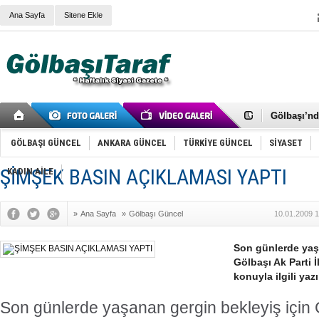
Ana Sayfa
Sitene Ekle
RIZA KAY
ANKARA V
Gölbaşı’nd
Cemal Gürs
Samet Kesk
GÖLBAŞI GÜNCEL
ANKARA GÜNCEL
TÜRKİYE GÜNCEL
SİYASET
FAİZ ORAN
OLİMPİK 
ŞİMŞEK BASIN AÇIKLAMASI YAPTI
KADIN AİLE
SÖZ YERİ
TÜRKİYE (T
SPOR KLU
»
Ana Sayfa
»
Gölbaşı Güncel
10.01.2009 1
Mikail Arı
RECEP TA
ODABAŞI’N
Son günlerde yaş
Gölbaşı Be
Gölbaşı Ak Parti
İNCEK PAR
konuyla ilgili ya
Son günlerde yaşanan gergin bekleyiş için G