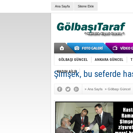
Ana Sayfa
Sitene Ekle
GÖLBAŞI GÜNCEL
ANKARA GÜNCEL
T
Şimşek, bu seferde has
KADIN AİLE
»
Ana Sayfa
»
Gölbaşı Güncel