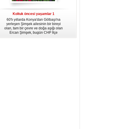
dördüncü gününün ikindi namazına
kadar, yirmiüç farz namazının
arkasından birer defa teşrik tekbiri
Koltuk öncesi yaşamlar 1
getirmeyi unutmayın.
60'lı yıllarda Konya'dan Gölbaşı'na
yerleşen Şimşek ailesinin bir bireyi
olan, tam bir çevre ve doğa aşığı olan
Ercan Şimşek, bugün CHP İlçe
Başkanlığı yaptığı Gölbaşı'nda yaşam
hikayesiyle herkese örnek oluyor.