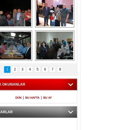
Gölbaşı GAZZE 
Kaymakamlıktan 
İÇİN YÜRÜDÜ
iftar yemeği
aymakamlıktan 
NERGÜL 
iftar yemeği
YILDIRIM SEÇİM 
1
2
3
4
5
6
7
8
BÜROSUNU AÇTI
K OKUNANLAR
|
|
DÜN
BU HAFTA
BU AY
ZARLAR