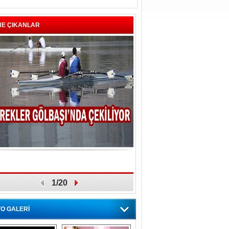
NE ÇIKANLAR
1/20
O GALERİ