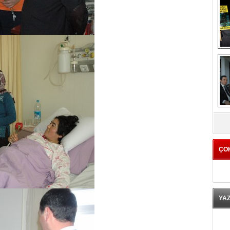
K
ÇO
YA