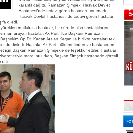
karanfil dağıttı. Ramazan Şimşek, Hasvak Devlet
Hastanesi'nde tedavi gören hastaları unutmadı.
Ö
Hasvak Devlet Hastanesinde tedavi gören hastaları
fa diledi.
ürekleri mutlulukla hastalar, bir sürede olsa hastalıklarını,
e derman arayan hastalar, Ak Parti İlçe Başkanı Ramazan
. Başhekim Op.Dr. Kağan Arslan Kağan ile birlikte hastaları tek
rini de dinledi. Hastalar Ak Parti hükümetinden ve hastaneden
et için Başkan Ramazan Şimşek'e de teşekkür ettiler. Hastalar
ziyaretleriyle moral bulurken, Başkan Şimşek hastanede görevli
etti.
FOT