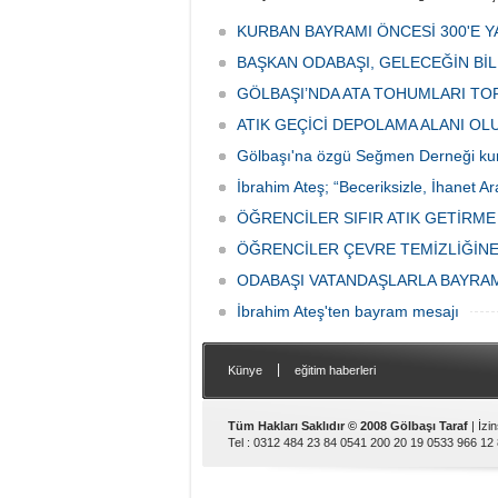
tarafından düzenlenen "Türk Mutfağı
Caddesi
Haftası" etkinlikleri Ankara'da devam
bulunan
KURBAN BAYRAMI ÖNCESİ 300'E Y
ediyor.
vatanda
BAŞKAN ODABAŞI, GELECEĞİN Bİ
canınd
GÖLBAŞI’NDA ATA TOHUMLARI TO
ATIK GEÇİCİ DEPOLAMA ALANI O
Gölbaşı'na özgü Seğmen Derneği ku
İbrahim Ateş; “Beceriksizle, İhanet Ar
ÖĞRENCİLER SIFIR ATIK GETİRM
ÖĞRENCİLER ÇEVRE TEMİZLİĞİNE
ODABAŞI VATANDAŞLARLA BAYRA
İbrahim Ateş'ten bayram mesajı
|
Künye
eğitim haberleri
Tüm Hakları Saklıdır © 2008 Gölbaşı Taraf
| İzi
Tel : 0312 484 23 84 0541 200 20 19 0533 966 12 