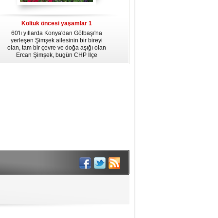
dördüncü gününün ikindi namazına
kadar, yirmiüç farz namazının
arkasından birer defa teşrik tekbiri
Koltuk öncesi yaşamlar 1
getirmeyi unutmayın.
60'lı yıllarda Konya'dan Gölbaşı'na
yerleşen Şimşek ailesinin bir bireyi
olan, tam bir çevre ve doğa aşığı olan
Ercan Şimşek, bugün CHP İlçe
Başkanlığı yaptığı Gölbaşı'nda yaşam
hikayesiyle herkese örnek oluyor.