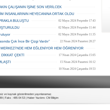
 ve ara sokaklarda işyeri
Mahalle muhtarı Gülay Candemir’in
 esnaf ve alışverişe gelen
öncülüğünde düzenlenen 1. Karşıyaka
AKIN ÇALIŞANIN İŞİNE SON VERİLCEK
şlar park cezaları yüzünden
mahallesi şenliği anneler günü etkinliği
06 Mayıs 2024 Pazartesi 15:47
LİM İNSANLARININ HEYECANINA ORTAK OLDU
an bezdi.
06 Mayıs 2024 Pazartesi 15:31
PRAKLA BULUŞTU
02 Mayıs 2024 Perşembe 17:43
LUŞTURULDU
02 Mayıs 2024 Perşembe 11:44
ruluyor
02 Mayıs 2024 Perşembe 11:35
asında Çok İnce Bir Çizgi Vardır”
22 Nisan 2024 Pazartesi 20:27
E MERKEZİ’NDE HEM EĞLENİYOR HEM ÖĞRENİYOR
20 Nisan 2024 Cumartesi 15:26
 DİKKAT ÇEKTİ
17 Nisan 2024 Çarşamba 15:05
MLAŞTI
15 Nisan 2024 Pazartesi 16:12
10 Nisan 2024 Çarşamba 19:53
nsiz ve kaynak gösterilmeden yayınlanamaz.
89 | Faks : 485 04 53 |
Haber Yazılımı
:
CM Bilişim