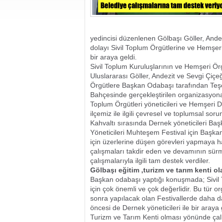
yedincisi düzenlenen Gölbaşı Göller, Andez
dolayı Sivil Toplum Örgütlerine ve Hemşer
bir araya geldi.
Sivil Toplum Kuruluşlarının ve Hemşeri Örg
Uluslararası Göller, Andezit ve Sevgi Çiçe
Örgütlere Başkan Odabaşı tarafından Teşek
Bahçesinde gerçekleştirilen organizasyona
Toplum Örgütleri yöneticileri ve Hemşeri De
ilçemiz ile ilgili çevresel ve toplumsal sorunla
Kahvaltı sırasında Dernek yöneticileri Başk
Yöneticileri Muhteşem Festival için Başka
için üzerlerine düşen görevleri yapmaya haz
çalışmaları takdir eden ve devamının sür
çalışmalarıyla ilgili tam destek verdiler.
Gölbaşı eğitim ,turizm ve tarım kenti o
Başkan odabaşı yaptığı konuşmada; Sivil 
için çok önemli ve çok değerlidir. Bu tür 
sonra yapılacak olan Festivallerde daha da
öncesi de Dernek yöneticileri ile bir araya
Turizm ve Tarım Kenti olması yönünde çal