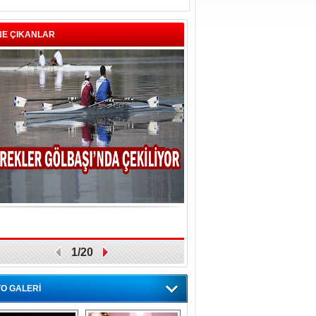
NE ÇIKANLAR
1/20
O GALERİ