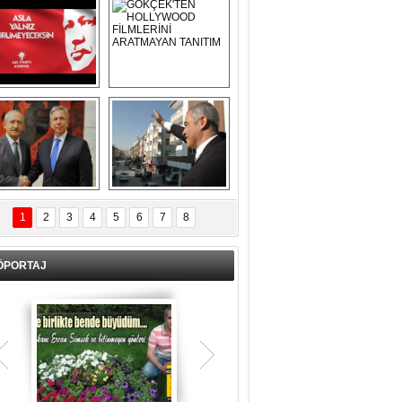
Asla Yalnız 
GÖKÇEK'TEN 
Yürümeyeceksin 
HOLLYWOOD 
Uzun Adam
FİLMLERİNİ 
ARATMAYAN 
TANITIM
L İÇERİ ZÜBÜK!
ERCAN ŞİMŞEK 
GÖLBAŞI'NDA 
1
2
3
4
5
6
7
8
KASIRGA ETKİSİ 
YARATTI !
ÖPORTAJ
Teşrik tekbiri nedir? Ne anlama gelir?
Kurban Bayramının arefe günü sabah
namazından itibaren bayramın