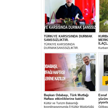
TÜRKiYE KARSISINDA DURMAK
KURBA
SANSSIZLIKTIR.
MERK
İLAÇL
TÜRKIYE KARSISINDA
DURMAKSANSSIZLIKTIR.
Kurbanl
ve Kes
mikrop
her gün
tarafın
Başkan Odabaşı, Türk Mutfağı
Esnaf 
Haftası etkinliklerine katıldı
yüzünd
yiyorl
Kültür ve Turizm Bakanlığı
koordinasyonunda İl Kültür Müdürlüğü
Gölbaş