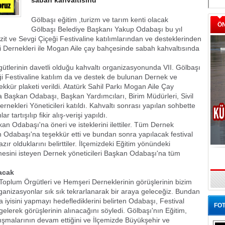
sabah kahvaltısınd
Gölbaşı eğitim ,turizm ve tarım kenti olacak
Ö
Gölbaşı Belediye Başkanı Yakup Odabaşı bu yıl
it ve Sevgi Çiçeği Festivaline katılımlarından ve desteklerinden
i Dernekleri ile Mogan Aile çay bahçesinde sabah kahvaltısında
ütlerinin davetli olduğu kahvaltı organizasyonunda VII. Gölbaşı
ği Festivaline katılım da ve destek de bulunan Dernek ve
kür plaketi verildi. Atatürk Sahil Parkı Mogan Aile Çay
 Başkan Odabaşı, Başkan Yardımcıları, Birim Müdürleri, Sivil
rnekleri Yöneticileri katıldı. Kahvaltı sonrası yapılan sohbette
r tartışılıp fikir alış-verişi yapıldı.
an Odabaşı'na öneri ve isteklerini ilettiler. Tüm Dernek
n Odabaşı'na teşekkür etti ve bundan sonra yapılacak festival
ır olduklarını belirttiler. İlçemizdeki Eğitim yönündeki
mesini isteyen Dernek yöneticileri Başkan Odabaşı'na tüm
lacak
Toplum Örgütleri ve Hemşeri Derneklerinin görüşlerinin bizim
organizasyonlar sık sık tekrarlanarak bir araya geleceğiz. Bundan
 iyisini yapmayı hedeflediklerini belirten Odabaşı, Festival
FOT
 gelerek görüşlerinin alınacağını söyledi. Gölbaşı'nın Eğitim,
ışmalarının devam ettiğini ve İlçemizde Büyükşehir ve