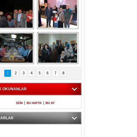
Gölbaşı GAZZE 
Kaymakamlıktan 
İÇİN YÜRÜDÜ
iftar yemeği
aymakamlıktan 
NERGÜL 
iftar yemeği
YILDIRIM SEÇİM 
1
2
3
4
5
6
7
8
BÜROSUNU AÇTI
K OKUNANLAR
|
|
DÜN
BU HAFTA
BU AY
ZARLAR