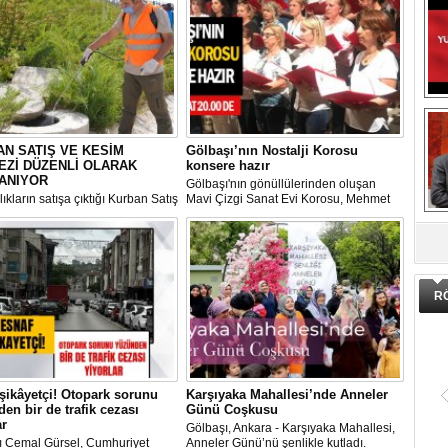
N SATIŞ VE KESİM
Gölbaşı’nın Nostalji Korosu
EZİ DÜZENLİ OLARAK
konsere hazır
ANIYOR
Gölbaşı'nın gönüllülerinden oluşan
ıkların satışa çıktığı Kurban Satış
Mavi Çizgi Sanat Evi Korosu, Mehmet
im Merkezi, haşere ve
Akif Ersoy Kültür Merkezi’nde vereceği
DA
ların önüne geçilmesi amacıyla
konsere hızır.
 Gölbaşı Belediyesi ekipleri
dan düzenli olarak ilaçlanıyor.
R
şikâyetçi! Otopark sorunu
Karşıyaka Mahallesi’nde Anneler
en bir de trafik cezası
Günü Coşkusu
ar
Gölbaşı, Ankara - Karşıyaka Mahallesi,
ı Cemal Gürsel, Cumhuriyet
Anneler Günü’nü şenlikle kutladı.