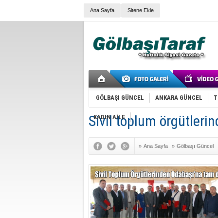
Ana Sayfa
Sitene Ekle
GÖLBAŞI GÜNCEL
ANKARA GÜNCEL
T
Sivil toplum örgütleri
KADIN AİLE
»
Ana Sayfa
»
Gölbaşı Güncel