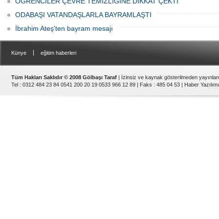
ÖĞRENCİLER ÇEVRE TEMİZLİĞİNE DİKKAT ÇEKTİ
ODABAŞI VATANDAŞLARLA BAYRAMLAŞTI
İbrahim Ateş'ten bayram mesajı
|
Künye
eğitim haberleri
Tüm Hakları Saklıdır © 2008 Gölbaşı Taraf
| İzinsiz ve kaynak gösterilmeden yayınla
Tel : 0312 484 23 84 0541 200 20 19 0533 966 12 89 | Faks : 485 04 53 |
Haber Yazılımı