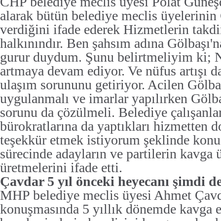
CHP belediye meclis üyesi Polat Güneş
alarak bütün belediye meclis üyelerini
verdiğini ifade ederek Hizmetlerin takdi
halkınındır. Ben şahsım adına Gölbaşı'
gurur duydum. Şunu belirtmeliyim ki; 
artmaya devam ediyor. Ve nüfus artışı d
ulaşım sorununu getiriyor. Acilen Gölba
uygulanmalı ve imarlar yapılırken Gölba
sorunu da çözülmeli. Belediye çalışanla
bürokratlarına da yaptıkları hizmetten d
teşekkür etmek istiyorum şeklinde konu
sürecinde adayların ve partilerin kavga 
üretmelerini ifade etti.
Çavdar 5 yıl önceki heyecanı şimdi d
MHP belediye meclis üyesi Ahmet Çav
konuşmasında 5 yıllık dönemde kavga e