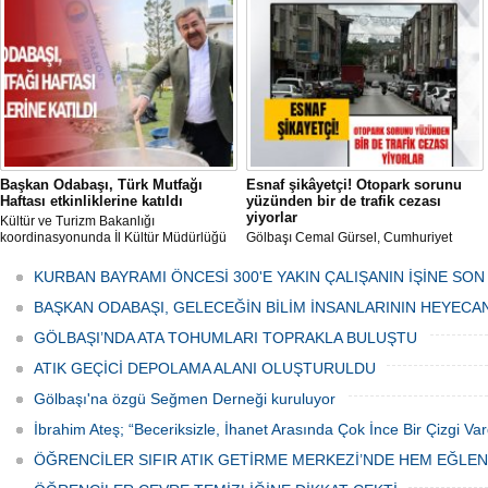
mikropların önüne geçilmesi amacıyla
her gün Gölbaşı Belediyesi ekipleri
tarafından düzenli olarak ilaçlanıyor.
Başkan Odabaşı, Türk Mutfağı
Esnaf şikâyetçi! Otopark sorunu
Haftası etkinliklerine katıldı
yüzünden bir de trafik cezası
yiyorlar
Kültür ve Turizm Bakanlığı
koordinasyonunda İl Kültür Müdürlüğü
Gölbaşı Cemal Gürsel, Cumhuriyet
tarafından düzenlenen "Türk Mutfağı
Caddesi ve ara sokaklarda işyeri
Haftası" etkinlikleri Ankara'da devam
bulunan esnaf ve alışverişe gelen
KURBAN BAYRAMI ÖNCESİ 300'E YAKIN ÇALIŞANIN İŞİNE SON
ediyor.
vatandaşlar park cezaları yüzünden
canından bezdi.
BAŞKAN ODABAŞI, GELECEĞİN BİLİM İNSANLARININ HEYECA
GÖLBAŞI’NDA ATA TOHUMLARI TOPRAKLA BULUŞTU
ATIK GEÇİCİ DEPOLAMA ALANI OLUŞTURULDU
Gölbaşı'na özgü Seğmen Derneği kuruluyor
İbrahim Ateş; “Beceriksizle, İhanet Arasında Çok İnce Bir Çizgi Var
ÖĞRENCİLER SIFIR ATIK GETİRME MERKEZİ’NDE HEM EĞLE