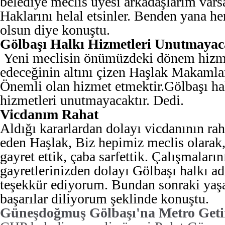
belediye meclis üyesi arkadaşlarım varsa
Haklarını helal etsinler. Benden yana h
olsun diye konuştu.
Gölbaşı Halkı Hizmetleri Unutmayac
Yeni meclisin önümüzdeki dönem hizm
edeceğinin altını çizen Haşlak Makamlar
Önemli olan hizmet etmektir.Gölbaşı hal
hizmetleri unutmayacaktır. Dedi.
Vicdanım Rahat
Aldığı kararlardan dolayı vicdanının ra
eden Haşlak, Biz hepimiz meclis olarak
gayret ettik, çaba sarfettik. Çalışmaları
gayretlerinizden dolayı Gölbaşı halkı ad
teşekkür ediyorum. Bundan sonraki yaş
başarılar diliyorum şeklinde konuştu.
Güneşdoğmuş Gölbaşı'na Metro Getir