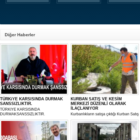
Diğer Haberler
TÜRKiYE KARSISINDA DURMAK
KURBAN SATIŞ VE KESİM
SANSSIZLIKTIR.
MERKEZİ DÜZENLİ OLARAK
İLAÇLANIYOR
TÜRKIYE KARSISINDA
DURMAKSANSSIZLIKTIR.
Kurbanlıkların satışa çıktığı Kurban Satış
ve Kesim Merkezi, haşere ve
mikropların önüne geçilmesi amacıyla
her gün Gölbaşı Belediyesi ekipleri
tarafından düzenli olarak ilaçlanıyor.