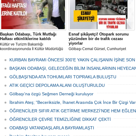
Başkan Odabaşı, Türk Mutfağı
Esnaf şikâyetçi! Otopark sorunu
Haftası etkinliklerine katıldı
yüzünden bir de trafik cezası
yiyorlar
Kültür ve Turizm Bakanlığı
koordinasyonunda İl Kültür Müdürlüğü
Gölbaşı Cemal Gürsel, Cumhuriyet
tarafından düzenlenen "Türk Mutfağı
Caddesi ve ara sokaklarda işyeri
Haftası" etkinlikleri Ankara'da devam
bulunan esnaf ve alışverişe gelen
KURBAN BAYRAMI ÖNCESİ 300'E YAKIN ÇALIŞANIN İŞİNE SON
ediyor.
vatandaşlar park cezaları yüzünden
canından bezdi.
BAŞKAN ODABAŞI, GELECEĞİN BİLİM İNSANLARININ HEYECA
GÖLBAŞI’NDA ATA TOHUMLARI TOPRAKLA BULUŞTU
ATIK GEÇİCİ DEPOLAMA ALANI OLUŞTURULDU
Gölbaşı'na özgü Seğmen Derneği kuruluyor
İbrahim Ateş; “Beceriksizle, İhanet Arasında Çok İnce Bir Çizgi Var
ÖĞRENCİLER SIFIR ATIK GETİRME MERKEZİ’NDE HEM EĞLE
ÖĞRENCİLER ÇEVRE TEMİZLİĞİNE DİKKAT ÇEKTİ
ODABAŞI VATANDAŞLARLA BAYRAMLAŞTI