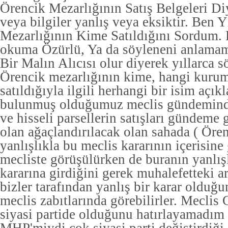
Örencik Mezarlığının Satış Belgeleri Di
veya bilgiler yanlış veya eksiktir. Ben 
Mezarlığının Kime Satıldığını Sordum.
okuma Özürlü, Ya da söyleneni anlamama
Bir Malın Alıcısı olur diyerek yıllarca s
Örencik mezarlığının kime, hangi kurum
satıldığıyla ilgili herhangi bir isim açı
bulunmuş olduğumuz meclis gündeminde
ve hisseli parsellerin satışları gündeme
olan ağaçlandırılacak olan sahada ( Öre
yanlışlıkla bu meclis kararının içerisine
mecliste görüşülürken de buranın yanlış
kararına girdiğini gerek muhalefetteki a
bizler tarafından yanlış bir karar olduğ
meclis zabıtlarında görebilirler. Mecl
siyasi partide olduğunu hatırlayamadı
MHP'miydi çok siyasi parti değiştirdiği 