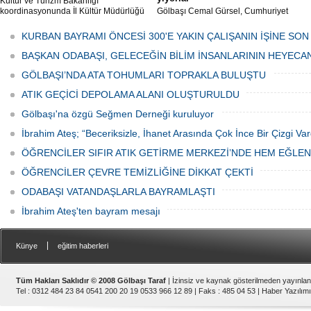
Kültür ve Turizm Bakanlığı
koordinasyonunda İl Kültür Müdürlüğü
Gölbaşı Cemal Gürsel, Cumhuriyet
tarafından düzenlenen "Türk Mutfağı
Caddesi ve ara sokaklarda işyeri
Haftası" etkinlikleri Ankara'da devam
bulunan esnaf ve alışverişe gelen
KURBAN BAYRAMI ÖNCESİ 300'E YAKIN ÇALIŞANIN İŞİNE SON
ediyor.
vatandaşlar park cezaları yüzünden
canından bezdi.
BAŞKAN ODABAŞI, GELECEĞİN BİLİM İNSANLARININ HEYECA
GÖLBAŞI’NDA ATA TOHUMLARI TOPRAKLA BULUŞTU
ATIK GEÇİCİ DEPOLAMA ALANI OLUŞTURULDU
Gölbaşı'na özgü Seğmen Derneği kuruluyor
İbrahim Ateş; “Beceriksizle, İhanet Arasında Çok İnce Bir Çizgi Var
ÖĞRENCİLER SIFIR ATIK GETİRME MERKEZİ’NDE HEM EĞLE
ÖĞRENCİLER ÇEVRE TEMİZLİĞİNE DİKKAT ÇEKTİ
ODABAŞI VATANDAŞLARLA BAYRAMLAŞTI
İbrahim Ateş'ten bayram mesajı
|
Künye
eğitim haberleri
Tüm Hakları Saklıdır © 2008 Gölbaşı Taraf
| İzinsiz ve kaynak gösterilmeden yayınla
Tel : 0312 484 23 84 0541 200 20 19 0533 966 12 89 | Faks : 485 04 53 |
Haber Yazılımı