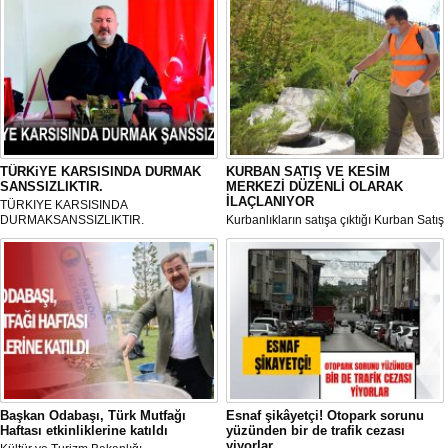
TÜRKiYE KARSISINDA DURMAK
KURBAN SATIŞ VE KESİM
SANSSIZLIKTIR.
MERKEZİ DÜZENLİ OLARAK
İLAÇLANIYOR
TÜRKIYE KARSISINDA
DURMAKSANSSIZLIKTIR.
Kurbanlıkların satışa çıktığı Kurban Satış
ve Kesim Merkezi, haşere ve
mikropların önüne geçilmesi amacıyla
her gün Gölbaşı Belediyesi ekipleri
tarafından düzenli olarak ilaçlanıyor.
Başkan Odabaşı, Türk Mutfağı
Esnaf şikâyetçi! Otopark sorunu
Haftası etkinliklerine katıldı
yüzünden bir de trafik cezası
yiyorlar