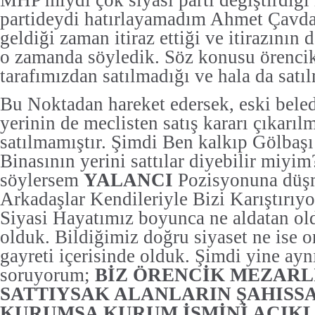
partideydi hatırlayamadım Ahmet Çavd
geldiği zaman itiraz ettiği ve itirazının
o zamanda söyledik. Söz konusu örencik
tarafımızdan satılmadığı ve hala da satı
Bu Noktadan hareket edersek, eski beled
yerinin de meclisten satış kararı çıkarıl
satılmamıştır. Şimdi Ben kalkıp Gölbaşı
Binasının yerini sattılar diyebilir miyi
söylersem
YALANCI
Pozisyonuna düş
Arkadaşlar Kendileriyle Bizi Karıştırıyo
Siyasi Hayatımız boyunca ne aldatan ol
olduk. Bildiğimiz doğru siyaset ne ise
gayreti içerisinde olduk. Şimdi yine ayn
soruyorum;
BİZ ÖRENCİK MEZARL
SATTIYSAK ALANLARIN ŞAHISSA 
KURUMSA KURUM İSMİNİ AÇIKL