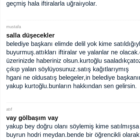
geçmiş hala iftiralarla uğraiıyolar.
mustafa
salla düşecekler
belediye başkanı elimde delil yok kime satıldığıyla 
buyurmuş.attıkları iftiralar ve yalanlar ne olacak
üzerinizde haberiniz olsun.kurtoğlu saaladıkçat
çıkıp yalan söylüyosunuz.satış kağıtlarıymış
hgani ne oldusatış belegeler,in belediye başkanı
yakup kurtoğlu.bunların hakkından sen gelirsin.
atıf
vay gölbaşım vay
yakup bey doğru olanı söylemiş kime satılmışsa i
buyrun hodri meydan.bende bir öğrencikli olara