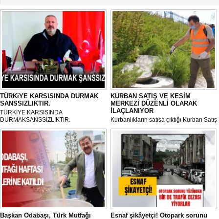
TÜRKiYE KARSISINDA DURMAK
KURBAN SATIŞ VE KESİM
SANSSIZLIKTIR.
MERKEZİ DÜZENLİ OLARAK
İLAÇLANIYOR
TÜRKIYE KARSISINDA
DURMAKSANSSIZLIKTIR.
Kurbanlıkların satışa çıktığı Kurban Satış
ve Kesim Merkezi, haşere ve
mikropların önüne geçilmesi amacıyla
her gün Gölbaşı Belediyesi ekipleri
tarafından düzenli olarak ilaçlanıyor.
Başkan Odabaşı, Türk Mutfağı
Esnaf şikâyetçi! Otopark sorunu