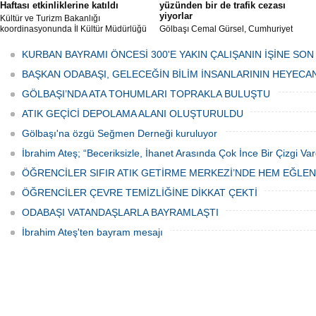
Haftası etkinliklerine katıldı
yüzünden bir de trafik cezası
yiyorlar
Kültür ve Turizm Bakanlığı
koordinasyonunda İl Kültür Müdürlüğü
Gölbaşı Cemal Gürsel, Cumhuriyet
tarafından düzenlenen "Türk Mutfağı
Caddesi ve ara sokaklarda işyeri
Haftası" etkinlikleri Ankara'da devam
bulunan esnaf ve alışverişe gelen
KURBAN BAYRAMI ÖNCESİ 300'E YAKIN ÇALIŞANIN İŞİNE SON
ediyor.
vatandaşlar park cezaları yüzünden
canından bezdi.
BAŞKAN ODABAŞI, GELECEĞİN BİLİM İNSANLARININ HEYECA
GÖLBAŞI’NDA ATA TOHUMLARI TOPRAKLA BULUŞTU
ATIK GEÇİCİ DEPOLAMA ALANI OLUŞTURULDU
Gölbaşı'na özgü Seğmen Derneği kuruluyor
İbrahim Ateş; “Beceriksizle, İhanet Arasında Çok İnce Bir Çizgi Var
ÖĞRENCİLER SIFIR ATIK GETİRME MERKEZİ’NDE HEM EĞLE
ÖĞRENCİLER ÇEVRE TEMİZLİĞİNE DİKKAT ÇEKTİ
ODABAŞI VATANDAŞLARLA BAYRAMLAŞTI
İbrahim Ateş'ten bayram mesajı