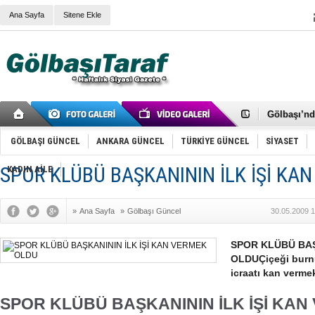
Ana Sayfa
Sitene Ekle
RIZA KAY
ANKARA V
Gölbaşı’nd
Cemal Gürs
Samet Kesk
GÖLBAŞI GÜNCEL
ANKARA GÜNCEL
TÜRKİYE GÜNCEL
SİYASET
FAİZ ORAN
OLİMPİK 
SPOR KLÜBÜ BAŞKANININ İLK İŞİ KA
KADIN AİLE
SÖZ YERİ
TÜRKİYE (T
SPOR KLU
»
Ana Sayfa
»
Gölbaşı Güncel
30.05.2009 1
Mikail Arı
RECEP TA
ODABAŞI’N
SPOR KLÜBÜ BAŞ
Gölbaşı Be
OLDUÇiçeği burnun
İNCEK PAR
icraatı kan verme
SPOR KLÜBÜ BAŞKANININ İLK İŞİ KA