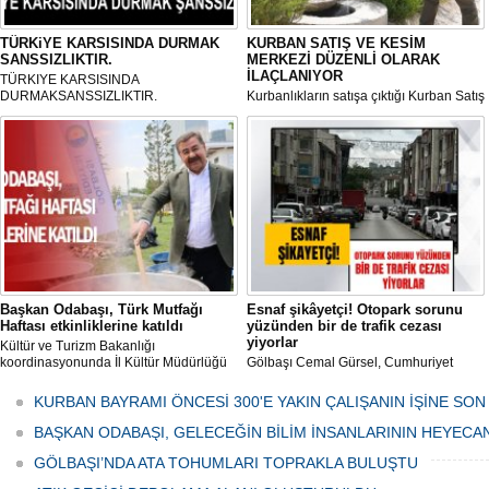
TÜRKiYE KARSISINDA DURMAK
KURBAN SATIŞ VE KESİM
SANSSIZLIKTIR.
MERKEZİ DÜZENLİ OLARAK
İLAÇLANIYOR
TÜRKIYE KARSISINDA
DURMAKSANSSIZLIKTIR.
Kurbanlıkların satışa çıktığı Kurban Satış
ve Kesim Merkezi, haşere ve
mikropların önüne geçilmesi amacıyla
her gün Gölbaşı Belediyesi ekipleri
tarafından düzenli olarak ilaçlanıyor.
Başkan Odabaşı, Türk Mutfağı
Esnaf şikâyetçi! Otopark sorunu
Haftası etkinliklerine katıldı
yüzünden bir de trafik cezası
yiyorlar
Kültür ve Turizm Bakanlığı
koordinasyonunda İl Kültür Müdürlüğü
Gölbaşı Cemal Gürsel, Cumhuriyet
tarafından düzenlenen "Türk Mutfağı
Caddesi ve ara sokaklarda işyeri
Haftası" etkinlikleri Ankara'da devam
bulunan esnaf ve alışverişe gelen
KURBAN BAYRAMI ÖNCESİ 300'E YAKIN ÇALIŞANIN İŞİNE SON
ediyor.
vatandaşlar park cezaları yüzünden
canından bezdi.
BAŞKAN ODABAŞI, GELECEĞİN BİLİM İNSANLARININ HEYECA
GÖLBAŞI’NDA ATA TOHUMLARI TOPRAKLA BULUŞTU