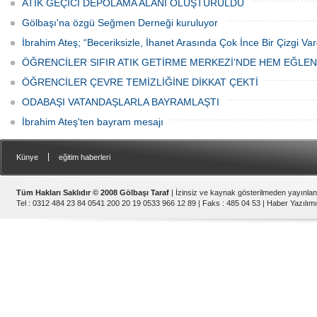
ATIK GEÇİCİ DEPOLAMA ALANI OLUŞTURULDU
Gölbaşı'na özgü Seğmen Derneği kuruluyor
İbrahim Ateş; “Beceriksizle, İhanet Arasında Çok İnce Bir Çizgi Var
ÖĞRENCİLER SIFIR ATIK GETİRME MERKEZİ’NDE HEM EĞLE
ÖĞRENCİLER ÇEVRE TEMİZLİĞİNE DİKKAT ÇEKTİ
ODABAŞI VATANDAŞLARLA BAYRAMLAŞTI
İbrahim Ateş'ten bayram mesajı
|
Künye
eğitim haberleri
Tüm Hakları Saklıdır © 2008 Gölbaşı Taraf
| İzinsiz ve kaynak gösterilmeden yayınla
Tel : 0312 484 23 84 0541 200 20 19 0533 966 12 89 | Faks : 485 04 53 |
Haber Yazılımı