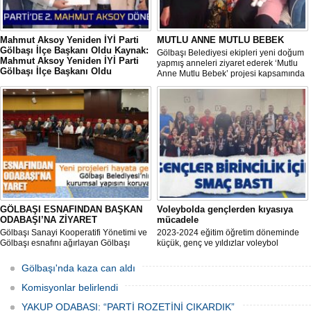
Mahmut Aksoy Yeniden İYİ Parti
MUTLU ANNE MUTLU BEBEK
Gölbaşı İlçe Başkanı Oldu Kaynak:
Gölbaşı Belediyesi ekipleri yeni doğum
Mahmut Aksoy Yeniden İYİ Parti
yapmış anneleri ziyaret ederek ‘Mutlu
Gölbaşı İlçe Başkanı Oldu
Anne Mutlu Bebek’ projesi kapsamında
Mahmut Aksoy Yeniden İYİ Parti Gölbaşı
hem içerisinde doğum sonrası temel
İlçe Başkanı Oldu
ihtiyaçların yer aldığı çantayı takdim
ediyor hem de uygulamalı eğitim
veriyor.
GÖLBAŞI ESNAFINDAN BAŞKAN
Voleybolda gençlerden kıyasıya
ODABAŞI’NA ZİYARET
mücadele
Gölbaşı Sanayi Kooperatifi Yönetimi ve
2023-2024 eğitim öğretim döneminde
Gölbaşı esnafını ağırlayan Gölbaşı
küçük, genç ve yıldızlar voleybol
Belediye Başkanı Yakup Odabaşı ilçeyi
müsabakasında birincilik için yarıştı.
istişare ile yöneteceklerini belirterek
Gölbaşı'nda kaza can aldı
“Yeni projeleri hayata geçireceğiz.
Gölbaşı’mızın daha yaşanabilir, daha
Komisyonlar belirlendi
düzgün, daha temiz olması için
YAKUP ODABAŞI: “PARTİ ROZETİNİ ÇIKARDIK”