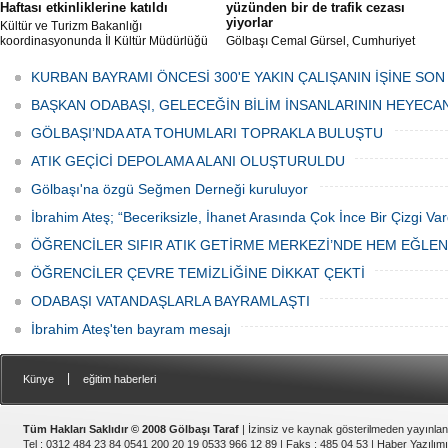
Haftası etkinliklerine katıldı
yüzünden bir de trafik cezası
yiyorlar
Kültür ve Turizm Bakanlığı
koordinasyonunda İl Kültür Müdürlüğü
Gölbaşı Cemal Gürsel, Cumhuriyet
tarafından düzenlenen "Türk Mutfağı
Caddesi ve ara sokaklarda işyeri
Haftası" etkinlikleri Ankara'da devam
bulunan esnaf ve alışverişe gelen
KURBAN BAYRAMI ÖNCESİ 300'E YAKIN ÇALIŞANIN İŞİNE SON
ediyor.
vatandaşlar park cezaları yüzünden
canından bezdi.
BAŞKAN ODABAŞI, GELECEĞİN BİLİM İNSANLARININ HEYECA
GÖLBAŞI’NDA ATA TOHUMLARI TOPRAKLA BULUŞTU
ATIK GEÇİCİ DEPOLAMA ALANI OLUŞTURULDU
Gölbaşı'na özgü Seğmen Derneği kuruluyor
İbrahim Ateş; “Beceriksizle, İhanet Arasında Çok İnce Bir Çizgi Var
ÖĞRENCİLER SIFIR ATIK GETİRME MERKEZİ’NDE HEM EĞLE
ÖĞRENCİLER ÇEVRE TEMİZLİĞİNE DİKKAT ÇEKTİ
ODABAŞI VATANDAŞLARLA BAYRAMLAŞTI
İbrahim Ateş'ten bayram mesajı
|
Künye
eğitim haberleri
Tüm Hakları Saklıdır © 2008 Gölbaşı Taraf
| İzinsiz ve kaynak gösterilmeden yayınla
Tel : 0312 484 23 84 0541 200 20 19 0533 966 12 89 | Faks : 485 04 53 |
Haber Yazılımı