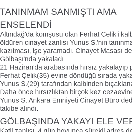
TANINMAM SANMIŞTI AMA
ENSELENDİ
Altındağ'da komşusu olan Ferhat Çelik'i ka
öldüren cinayet zanlısı Yunus S.'nin tanınm
kazıtması, işe yaramadı. Cinayet Masası dede
Gölbaşı'nda yakaladı.
21 Haziran'da arabasında hırsız yakalayıp p
Ferhat Çelik(35) evine döndüğü sırada yakal
Yunus S.(29) tarafından kalbinden bıçaklan
Daha önce hırsızlıktan birçok kez cezaevine g
Yunus S. Ankara Emniyeti Cinayet Büro dedek
takibe alındı.
GÖLBAŞINDA YAKAYI ELE VE
Katil zanlısı, 4 gün boyunca sürekli adres d