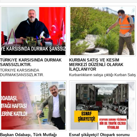
TÜRKiYE KARSISINDA DURMAK
KURBAN SATIŞ VE KESİM
SANSSIZLIKTIR.
MERKEZİ DÜZENLİ OLARAK
İLAÇLANIYOR
TÜRKIYE KARSISINDA
DURMAKSANSSIZLIKTIR.
Kurbanlıkların satışa çıktığı Kurban Satış
ve Kesim Merkezi, haşere ve
mikropların önüne geçilmesi amacıyla
her gün Gölbaşı Belediyesi ekipleri
tarafından düzenli olarak ilaçlanıyor.
Başkan Odabaşı, Türk Mutfağı
Esnaf şikâyetçi! Otopark sorunu