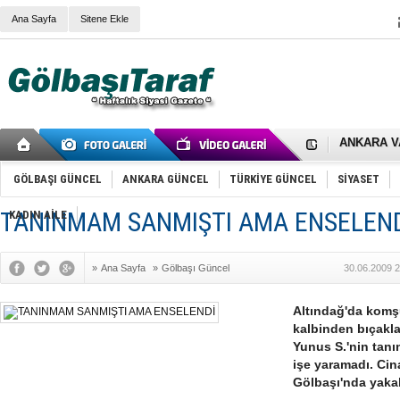
Ana Sayfa
Sitene Ekle
RIZA KAY
ANKARA V
Gölbaşı’nd
Cemal Gürs
Samet Kesk
GÖLBAŞI GÜNCEL
ANKARA GÜNCEL
TÜRKİYE GÜNCEL
SİYASET
FAİZ ORAN
OLİMPİK 
TANINMAM SANMIŞTI AMA ENSELEN
KADIN AİLE
SÖZ YERİ
TÜRKİYE (T
SPOR KLU
»
Ana Sayfa
»
Gölbaşı Güncel
30.06.2009 2
Mikail Arı
RECEP TA
ODABAŞI’N
Altındağ'da komşu
Gölbaşı Be
kalbinden bıçakla
İNCEK PAR
Yunus S.'nin tanı
işe yaramadı. Cin
Gölbaşı'nda yakal