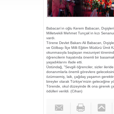
Babacan'ın oğlu Kerem Babacan, Dışişler
Milletvekili Mehmet Tunçak'ın kızı Senanu
vardı.
Törene Devlet Bakanı Ali Babacan, Dışiş
ve Gölbaşı İlçe Milli Eğitim Müdürü Ümit Ka
okunmasıyla başlayan mezuniyet törenin
öğrencilerin hayatında önemli bir basamak
yaşadıklarını ifade etti.
Üstündağ, "Sevgili öğrenciler, sizler iler
donanımlarla önemli görevlere geleceksiniz
özümsemiş, laik, çağdaş yaşamın gerektirdi
bireyler olarak Türkiye'mizin geleceğine y
Törende, okul düzeyinde ilk ona girerek ç
ödülleri verildi. (Cihan)