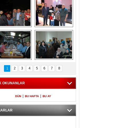
Gölbaşı GAZZE 
Kaymakamlıktan 
İÇİN YÜRÜDÜ
iftar yemeği
aymakamlıktan 
NERGÜL 
iftar yemeği
YILDIRIM SEÇİM 
1
2
3
4
5
6
7
8
BÜROSUNU AÇTI
K OKUNANLAR
|
|
DÜN
BU HAFTA
BU AY
ZARLAR