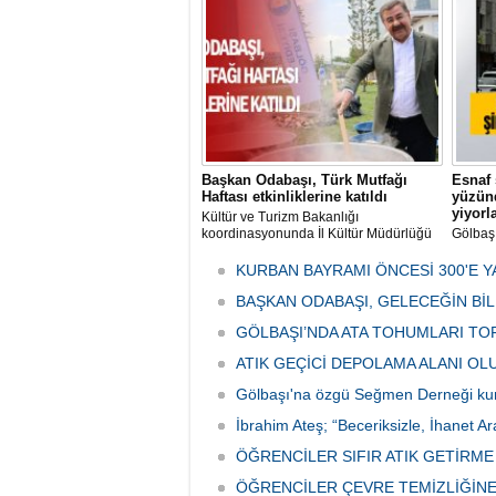
her gün
tarafın
Başkan Odabaşı, Türk Mutfağı
Esnaf 
Haftası etkinliklerine katıldı
yüzünd
yiyorl
Kültür ve Turizm Bakanlığı
koordinasyonunda İl Kültür Müdürlüğü
Gölbaş
tarafından düzenlenen "Türk Mutfağı
Caddesi
Haftası" etkinlikleri Ankara'da devam
bulunan
KURBAN BAYRAMI ÖNCESİ 300'E Y
ediyor.
vatanda
BAŞKAN ODABAŞI, GELECEĞİN Bİ
canınd
GÖLBAŞI’NDA ATA TOHUMLARI TO
ATIK GEÇİCİ DEPOLAMA ALANI O
Gölbaşı'na özgü Seğmen Derneği ku
İbrahim Ateş; “Beceriksizle, İhanet Ar
ÖĞRENCİLER SIFIR ATIK GETİRM
ÖĞRENCİLER ÇEVRE TEMİZLİĞİNE