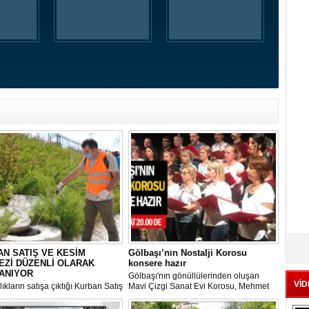
N SATIŞ VE KESİM
Gölbaşı’nın Nostalji Korosu
EZİ DÜZENLİ OLARAK
konsere hazır
ANIYOR
Gölbaşı'nın gönüllülerinden oluşan
VİD
ıkların satışa çıktığı Kurban Satış
Mavi Çizgi Sanat Evi Korosu, Mehmet
im Merkezi, haşere ve
Akif Ersoy Kültür Merkezi’nde vereceği
ların önüne geçilmesi amacıyla
konsere hızır.