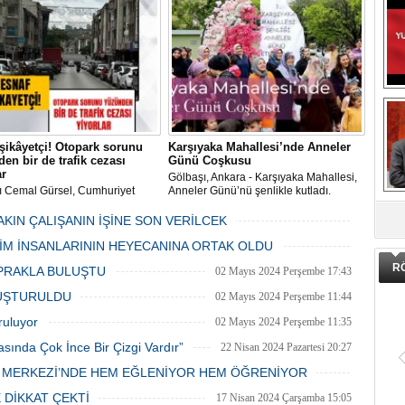
 Gölbaşı Belediyesi ekipleri
dan düzenli olarak ilaçlanıyor.
şikâyetçi! Otopark sorunu
Karşıyaka Mahallesi’nde Anneler
en bir de trafik cezası
Günü Coşkusu
ar
Gölbaşı, Ankara - Karşıyaka Mahallesi,
ı Cemal Gürsel, Cumhuriyet
Anneler Günü’nü şenlikle kutladı.
DA
 ve ara sokaklarda işyeri
Mahalle muhtarı Gülay Candemir’in
 esnaf ve alışverişe gelen
öncülüğünde düzenlenen 1. Karşıyaka
AKIN ÇALIŞANIN İŞİNE SON VERİLCEK
şlar park cezaları yüzünden
mahallesi şenliği anneler günü etkinliği
06 Mayıs 2024 Pazartesi 15:47
LİM İNSANLARININ HEYECANINA ORTAK OLDU
an bezdi.
06 Mayıs 2024 Pazartesi 15:31
R
PRAKLA BULUŞTU
02 Mayıs 2024 Perşembe 17:43
LUŞTURULDU
02 Mayıs 2024 Perşembe 11:44
ruluyor
02 Mayıs 2024 Perşembe 11:35
asında Çok İnce Bir Çizgi Vardır”
22 Nisan 2024 Pazartesi 20:27
E MERKEZİ’NDE HEM EĞLENİYOR HEM ÖĞRENİYOR
20 Nisan 2024 Cumartesi 15:26
 DİKKAT ÇEKTİ
17 Nisan 2024 Çarşamba 15:05