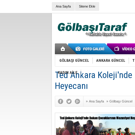
Ana Sayfa
Sitene Ekle
GÖLBAŞI GÜNCEL
ANKARA GÜNCEL
T
Ted Ankara Koleji'nde
KADIN AİLE
Heyecanı
»
Ana Sayfa
»
Gölbaşı Güncel