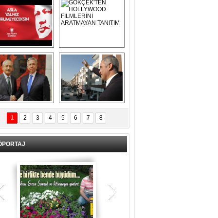
Asla Yalnız 
GÖKÇEK'TEN 
Yürümeyeceksin 
HOLLYWOOD 
Uzun Adam
FİLMLERİNİ 
ARATMAYAN 
TANITIM
L İÇERİ ZÜBÜK!
ERCAN ŞİMŞEK 
GÖLBAŞI'NDA 
1
2
3
4
5
6
7
8
KASIRGA ETKİSİ 
YARATTI !
ÖPORTAJ
Teşrik tekbiri nedir? Ne anlama gelir?
Kurban Bayramının arefe günü sabah
namazından itibaren bayramın