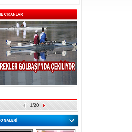
NE ÇIKANLAR
1/20
O GALERİ