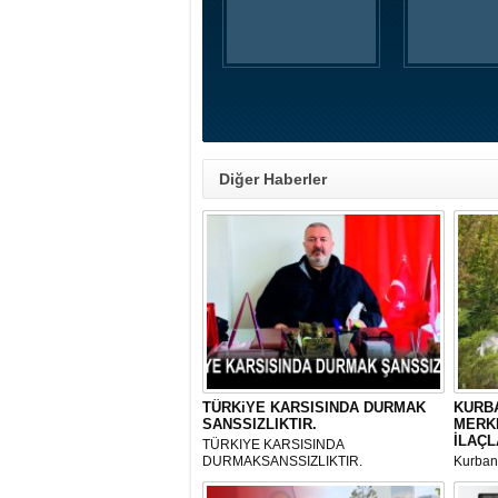
Diğer Haberler
TÜRKiYE KARSISINDA DURMAK
KURBA
SANSSIZLIKTIR.
MERK
İLAÇL
TÜRKIYE KARSISINDA
DURMAKSANSSIZLIKTIR.
Kurbanl
ve Kes
mikrop