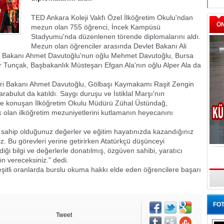
TED Ankara Koleji Vakfı Özel İlköğretim Okulu'ndan
Ö
mezun olan 755 öğrenci, İncek Kampüsü
Stadyumu'nda düzenlenen törende diplomalarını aldı.
Mezun olan öğrenciler arasında Devlet Bakanı Ali
i Bakanı Ahmet Davutoğlu'nun oğlu Mehmet Davutoğlu, Bursa
r Tunçak, Başbakanlık Müsteşarı Efgan Ala'nın oğlu Alper Ala da
leri Bakanı Ahmet Davutoğlu, Gölbaşı Kaymakamı Raşit Zengin
rabulut da katıldı. Saygı duruşu ve İstiklal Marşı'nın
de konuşan İlköğretim Okulu Müdürü Zühal Üstündağ,
 olan ilköğretim mezuniyetlerini kutlamanın heyecanını
ide sahip olduğunuz değerler ve eğitim hayatınızda kazandığınız
. Bu görevleri yerine getirirken Atatürkçü düşünceyi
ği bilgi ve değerlerle donatılmış, özgüven sahibi, yaratıcı
ön vereceksiniz." dedi.
eşitli oranlarda burslu okuma hakkı elde eden öğrencilere başarı
FOT
Tweet