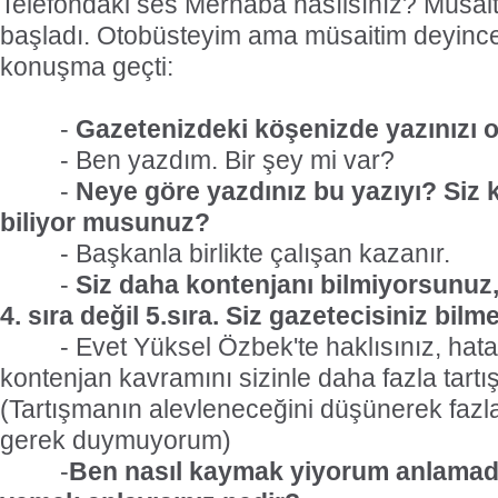
Telefondaki ses Merhaba nasılsınız? Müsait
başladı. Otobüsteyim ama müsaitim deyin
konuşma geçti:
-
Gazetenizdeki köşenizde yazınızı
- Ben yazdım. Bir şey mi var?
-
Neye göre yazdınız bu yazıyı? Siz 
biliyor musunuz?
- Başkanla birlikte çalışan kazanır.
-
Siz daha kontenjanı bilmiyorsunu
4. sıra değil 5.sıra. Siz gazetecisiniz bilm
- Evet Yüksel Özbek'te haklısınız, ha
kontenjan kavramını sizinle daha fazla tart
(Tartışmanın alevleneceğini düşünerek fa
gerek duymuyorum)
-
Ben nasıl kaymak yiyorum anlamad