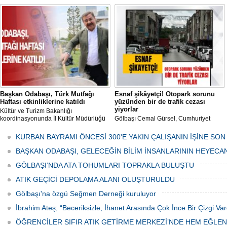
ve Kesim Merkezi, haşere ve
mikropların önüne geçilmesi amacıyla
her gün Gölbaşı Belediyesi ekipleri
tarafından düzenli olarak ilaçlanıyor.
Başkan Odabaşı, Türk Mutfağı
Esnaf şikâyetçi! Otopark sorunu
Haftası etkinliklerine katıldı
yüzünden bir de trafik cezası
yiyorlar
Kültür ve Turizm Bakanlığı
koordinasyonunda İl Kültür Müdürlüğü
Gölbaşı Cemal Gürsel, Cumhuriyet
tarafından düzenlenen "Türk Mutfağı
Caddesi ve ara sokaklarda işyeri
Haftası" etkinlikleri Ankara'da devam
bulunan esnaf ve alışverişe gelen
KURBAN BAYRAMI ÖNCESİ 300'E YAKIN ÇALIŞANIN İŞİNE SON
ediyor.
vatandaşlar park cezaları yüzünden
canından bezdi.
BAŞKAN ODABAŞI, GELECEĞİN BİLİM İNSANLARININ HEYECA
GÖLBAŞI’NDA ATA TOHUMLARI TOPRAKLA BULUŞTU
ATIK GEÇİCİ DEPOLAMA ALANI OLUŞTURULDU
Gölbaşı'na özgü Seğmen Derneği kuruluyor
İbrahim Ateş; “Beceriksizle, İhanet Arasında Çok İnce Bir Çizgi Var
ÖĞRENCİLER SIFIR ATIK GETİRME MERKEZİ’NDE HEM EĞLE