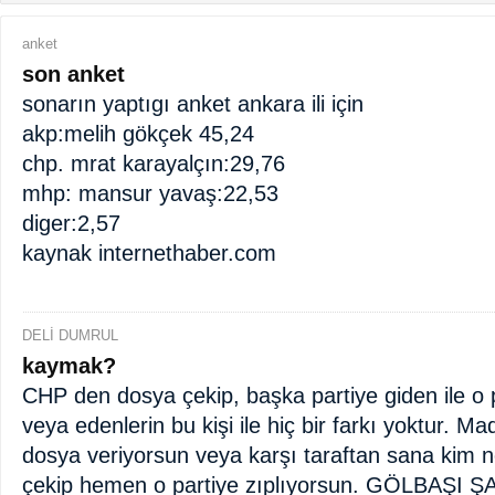
anket
son anket
sonarın yaptıgı anket ankara ili için
akp:melih gökçek 45,24
chp. mrat karayalçın:29,76
mhp: mansur yavaş:22,53
diger:2,57
kaynak internethaber.com
DELİ DUMRUL
kaymak?
CHP den dosya çekip, başka partiye giden ile o 
veya edenlerin bu kişi ile hiç bir farkı yoktur. Ma
dosya veriyorsun veya karşı taraftan sana kim n
çekip hemen o partiye zıplıyorsun. GÖLBAŞI 