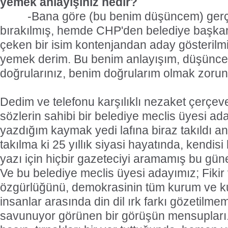
yemek anlayışınız nedir?
-Bana göre (bu benim düşüncem) gerçe
bırakılmış, hemde CHP'den belediye başkan
çeken bir isim kontenjandan aday gösteril
yemek derim. Bu benim anlayışım, düşünce
doğrularınız, benim doğrularım olmak zorun
Dedim ve telefonu karşılıklı nezaket çerçev
sözlerin sahibi bir belediye meclis üyesi 
yazdığım kaymak yedi lafına biraz takıldı anl
takılma ki 25 yıllık siyasi hayatında, kendis
yazı için hiçbir gazeteciyi aramamış bu gün
Ve bu belediye meclis üyesi adayımız; Fikir
özgürlüğünü, demokrasinin tüm kurum ve kur
insanlar arasında din dil ırk farkı gözetilm
savunuyor görünen bir görüşün mensupları.