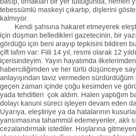
basıp, tırnakları bir yer tuttuğunda, hemen 
tebessümlü maskeyi çıkartıp, dişlerini göst
kalmıyor.
Kendi şahsına hakaret etmeyerek eleştiren
için düşman belledikleri gazetecinin, bir ya
gördüğü için beni arayıp tepkisini bildiren b
çift lafım var: Fiili 14 yıl, resmi olarak 12 yı
içerisindeyim. Yayın hayatımda ilkelerimden 
haberciliğimden ve her türlü düşünceye say
anlayışından taviz vermeden sürdürdüğüm 
geçen zaman içinde çoğu kesimden ve görüş
yada tehditleri çok aldım. Halen yaptığım b
dolayı kanuni süreci işleyen devam eden da
Uyarıya, eleştiriye ya da hatalarının kusur
yansımasına tahammül edemeyenler, aklı sı
cezalandırmak istediler. Hoşlarına gitmeye