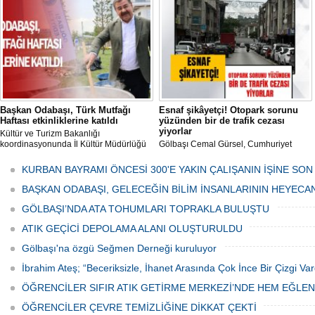
her gün Gölbaşı Belediyesi ekipleri
tarafından düzenli olarak ilaçlanıyor.
Başkan Odabaşı, Türk Mutfağı
Esnaf şikâyetçi! Otopark sorunu
Haftası etkinliklerine katıldı
yüzünden bir de trafik cezası
yiyorlar
Kültür ve Turizm Bakanlığı
koordinasyonunda İl Kültür Müdürlüğü
Gölbaşı Cemal Gürsel, Cumhuriyet
tarafından düzenlenen "Türk Mutfağı
Caddesi ve ara sokaklarda işyeri
Haftası" etkinlikleri Ankara'da devam
bulunan esnaf ve alışverişe gelen
KURBAN BAYRAMI ÖNCESİ 300'E YAKIN ÇALIŞANIN İŞİNE SON
ediyor.
vatandaşlar park cezaları yüzünden
canından bezdi.
BAŞKAN ODABAŞI, GELECEĞİN BİLİM İNSANLARININ HEYECA
GÖLBAŞI’NDA ATA TOHUMLARI TOPRAKLA BULUŞTU
ATIK GEÇİCİ DEPOLAMA ALANI OLUŞTURULDU
Gölbaşı'na özgü Seğmen Derneği kuruluyor
İbrahim Ateş; “Beceriksizle, İhanet Arasında Çok İnce Bir Çizgi Var
ÖĞRENCİLER SIFIR ATIK GETİRME MERKEZİ’NDE HEM EĞLE
ÖĞRENCİLER ÇEVRE TEMİZLİĞİNE DİKKAT ÇEKTİ