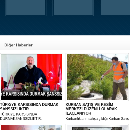
Diğer Haberler
TÜRKiYE KARSISINDA DURMAK
KURBAN SATIŞ VE KESİM
SANSSIZLIKTIR.
MERKEZİ DÜZENLİ OLARAK
İLAÇLANIYOR
TÜRKIYE KARSISINDA
DURMAKSANSSIZLIKTIR.
Kurbanlıkların satışa çıktığı Kurban Satış
ve Kesim Merkezi, haşere ve
mikropların önüne geçilmesi amacıyla