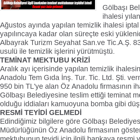
Gölbaşı Bel
ihalesi yıl
Ağustos ayında yapılan temizlik ihalesi iptal 
yapılıncaya kadar olan süreçte eski yükleni
Albayrak Turizm Seyahat San.ve Tic.A.Ş. 83
usulü ile temizlik işlerini yürütmüştü.
TEMİNAT MEKTUBU KRİZİ
Aralık ayı içerisinde yapılan temizlik ihales
Anadolu Tem Gıda İnş. Tur. Tic. Ltd. Şti. verm
950 bin TL'ye alan Öz Anadolu firmasının ih
Gölbaşı Belediyesine teslim ettiği teminat
olduğu iddiaları kamuoyuna bomba gibi düş
RESMİ TEYİDİ GELMEDİ
Edindiğimiz bilgilere göre Gölbaşı Belediyes
Müdürlüğünün Öz Anadolu firmasının göster
mektubunun teyidi için ilgili bankaya resmi 