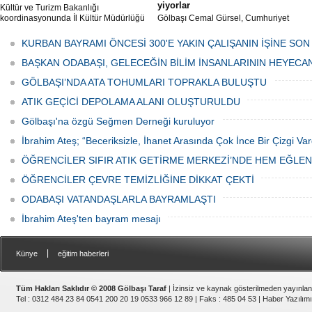
yiyorlar
Kültür ve Turizm Bakanlığı
koordinasyonunda İl Kültür Müdürlüğü
Gölbaşı Cemal Gürsel, Cumhuriyet
tarafından düzenlenen "Türk Mutfağı
Caddesi ve ara sokaklarda işyeri
Haftası" etkinlikleri Ankara'da devam
bulunan esnaf ve alışverişe gelen
KURBAN BAYRAMI ÖNCESİ 300'E YAKIN ÇALIŞANIN İŞİNE SON
ediyor.
vatandaşlar park cezaları yüzünden
canından bezdi.
BAŞKAN ODABAŞI, GELECEĞİN BİLİM İNSANLARININ HEYECA
GÖLBAŞI’NDA ATA TOHUMLARI TOPRAKLA BULUŞTU
ATIK GEÇİCİ DEPOLAMA ALANI OLUŞTURULDU
Gölbaşı'na özgü Seğmen Derneği kuruluyor
İbrahim Ateş; “Beceriksizle, İhanet Arasında Çok İnce Bir Çizgi Var
ÖĞRENCİLER SIFIR ATIK GETİRME MERKEZİ’NDE HEM EĞLE
ÖĞRENCİLER ÇEVRE TEMİZLİĞİNE DİKKAT ÇEKTİ
ODABAŞI VATANDAŞLARLA BAYRAMLAŞTI
İbrahim Ateş'ten bayram mesajı
|
Künye
eğitim haberleri
Tüm Hakları Saklıdır © 2008 Gölbaşı Taraf
| İzinsiz ve kaynak gösterilmeden yayınla
Tel : 0312 484 23 84 0541 200 20 19 0533 966 12 89 | Faks : 485 04 53 |
Haber Yazılımı