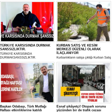
TÜRKiYE KARSISINDA DURMAK
KURBAN SATIŞ VE KESİM
SANSSIZLIKTIR.
MERKEZİ DÜZENLİ OLARAK
İLAÇLANIYOR
TÜRKIYE KARSISINDA
DURMAKSANSSIZLIKTIR.
Kurbanlıkların satışa çıktığı Kurban Satış
ve Kesim Merkezi, haşere ve
mikropların önüne geçilmesi amacıyla
her gün Gölbaşı Belediyesi ekipleri
tarafından düzenli olarak ilaçlanıyor.
Başkan Odabaşı, Türk Mutfağı
Esnaf şikâyetçi! Otopark sorunu
Haftası etkinliklerine katıldı
yüzünden bir de trafik cezası