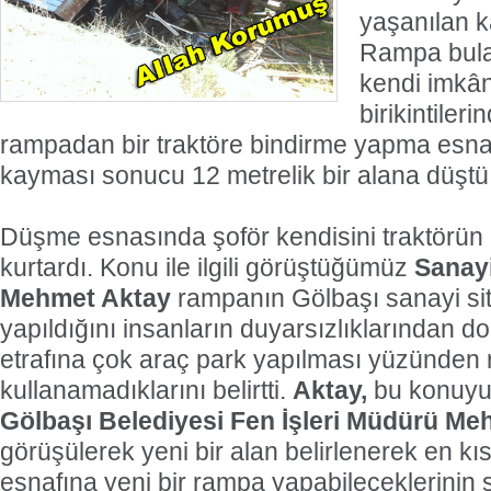
yaşanılan ka
Rampa bula
kendi imkânl
birikintiler
rampadan bir traktöre bindirme yapma esna
kayması sonucu 12 metrelik bir alana düştü
Düşme esnasında şoför kendisini traktörün 
kurtardı. Konu ile ilgili görüştüğümüz
Sanayi
Mehmet Aktay
rampanın Gölbaşı sanayi si
yapıldığını insanların duyarsızlıklarından d
etrafına çok araç park yapılması yüzünden
kullanamadıklarını belirtti.
Aktay,
bu konuy
Gölbaşı Belediyesi Fen İşleri Müdürü M
görüşülerek yeni bir alan belirlenerek en k
esnafına yeni bir rampa yapabileceklerinin 