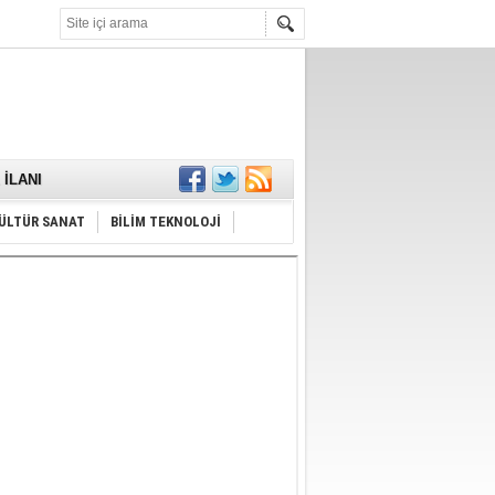
KARŞILANDI
İLANI
ldı
or
Hayrı
ÜLTÜR SANAT
BİLİM TEKNOLOJİ
MAMALIDIR.
nda
RDI!