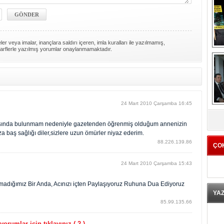
er veya imalar, inançlara saldırı içeren, imla kuralları ile yazılmamış,
arflerle yazılmış yorumlar onaylanmamaktadır.
24 Mart 2010 Çarşamba 16:45
K
ışında bulunmam nedeniyle gazetenden öğrenmiş olduğum annenizin
a baş sağlığı diler,sizlere uzun ömürler niyaz ederim.
88.226.139.86
ÇO
24 Mart 2010 Çarşamba 15:43
mmadığımız Bir Anda, Acınızı içten Paylaşıyoruz Ruhuna Dua Ediyoruz
YA
85.99.135.66
orumlar için tıklayınız ( 2 )