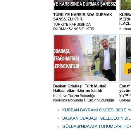
TÜRKiYE KARSISINDA DURMAK
KURBA
SANSSIZLIKTIR.
MERK
İLAÇL
TÜRKIYE KARSISINDA
DURMAKSANSSIZLIKTIR.
Kurbanl
ve Kes
mikrop
her gün
tarafın
Başkan Odabaşı, Türk Mutfağı
Esnaf 
Haftası etkinliklerine katıldı
yüzünd
yiyorl
Kültür ve Turizm Bakanlığı
koordinasyonunda İl Kültür Müdürlüğü
Gölbaş
tarafından düzenlenen "Türk Mutfağı
Caddesi
Haftası" etkinlikleri Ankara'da devam
bulunan
KURBAN BAYRAMI ÖNCESİ 300'E Y
ediyor.
vatanda
BAŞKAN ODABAŞI, GELECEĞİN Bİ
canınd
GÖLBAŞI’NDA ATA TOHUMLARI TO