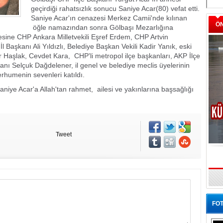
geçirdiği rahatsızlık sonucu Saniye Acar(80) vefat etti.
Saniye Acar'ın cenazesi Merkez Camii'nde kılınan
Ö
öğle namazından sonra Gölbaşı Mezarlığına
sine CHP Ankara Milletvekili Eşref Erdem, CHP Artvin
l Başkanı Ali Yıldızlı, Belediye Başkan Vekili Kadir Yanık, eski
r Haşlak, Cevdet Kara, CHP'li metropol ilçe başkanları, AKP İlçe
 Selçuk Dağdelener, il genel ve belediye meclis üyelerinin
merhumenin sevenleri katıldı.
iye Acar'a Allah'tan rahmet, ailesi ve yakınlarına başsağlığı
Tweet
FOT