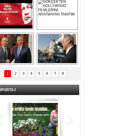
Asla Yalnız 
GÖKÇEK'TEN 
Yürümeyeceksin 
HOLLYWOOD 
Uzun Adam
FİLMLERİNİ 
ARATMAYAN 
TANITIM
L İÇERİ ZÜBÜK!
ERCAN ŞİMŞEK 
GÖLBAŞI'NDA 
1
2
3
4
5
6
7
8
KASIRGA ETKİSİ 
YARATTI !
ÖPORTAJ
Teşrik tekbiri nedir? Ne anlama gelir?
Kurban Bayramının arefe günü sabah
namazından itibaren bayramın