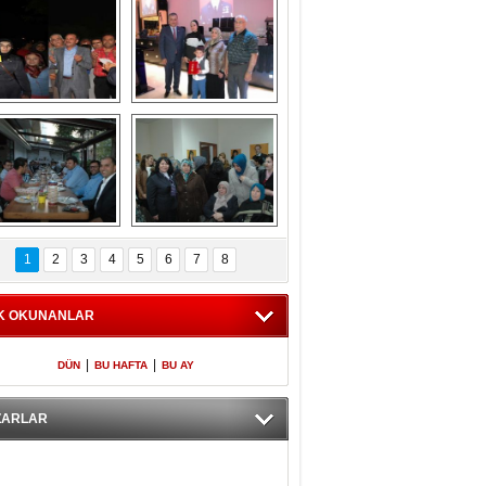
Gölbaşı GAZZE 
Kaymakamlıktan 
İÇİN YÜRÜDÜ
iftar yemeği
aymakamlıktan 
NERGÜL 
iftar yemeği
YILDIRIM SEÇİM 
1
2
3
4
5
6
7
8
BÜROSUNU AÇTI
K OKUNANLAR
|
|
DÜN
BU HAFTA
BU AY
ZARLAR