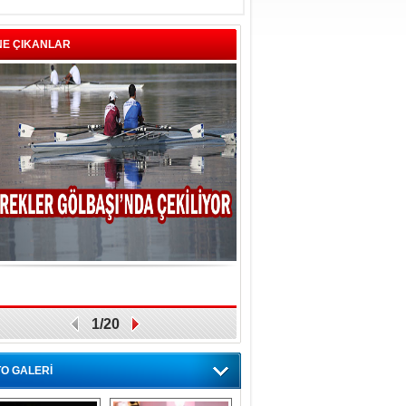
NE ÇIKANLAR
1/20
O GALERİ