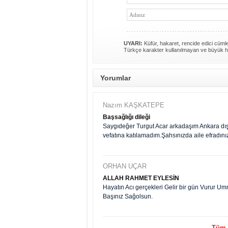
UYARI:
Küfür, hakaret, rencide edici cümlel
Türkçe karakter kullanılmayan ve büyük h
Yorumlar
Nazım KAŞKATEPE
Başsağlığı dileği
Saygıdeğer Turgut Acar arkadaşım Ankara d
vefatına katılamadım.Şahsınızda aile efradınız
ORHAN UÇAR
ALLAH RAHMET EYLESİN
Hayatın Acı gerçekleri Gelir bir gün Vurur U
Başınız Sağolsun.
Tüm y