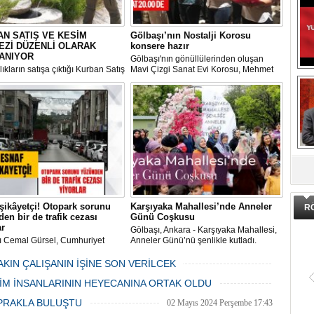
N SATIŞ VE KESİM
Gölbaşı’nın Nostalji Korosu
EZİ DÜZENLİ OLARAK
konsere hazır
ANIYOR
Gölbaşı'nın gönüllülerinden oluşan
ıkların satışa çıktığı Kurban Satış
Mavi Çizgi Sanat Evi Korosu, Mehmet
im Merkezi, haşere ve
Akif Ersoy Kültür Merkezi’nde vereceği
ların önüne geçilmesi amacıyla
konsere hızır.
 Gölbaşı Belediyesi ekipleri
dan düzenli olarak ilaçlanıyor.
DA
şikâyetçi! Otopark sorunu
Karşıyaka Mahallesi’nde Anneler
R
en bir de trafik cezası
Günü Coşkusu
ar
Gölbaşı, Ankara - Karşıyaka Mahallesi,
ı Cemal Gürsel, Cumhuriyet
Anneler Günü’nü şenlikle kutladı.
 ve ara sokaklarda işyeri
Mahalle muhtarı Gülay Candemir’in
 esnaf ve alışverişe gelen
öncülüğünde düzenlenen 1. Karşıyaka
AKIN ÇALIŞANIN İŞİNE SON VERİLCEK
şlar park cezaları yüzünden
mahallesi şenliği anneler günü etkinliği
06 Mayıs 2024 Pazartesi 15:47
LİM İNSANLARININ HEYECANINA ORTAK OLDU
an bezdi.
06 Mayıs 2024 Pazartesi 15:31
PRAKLA BULUŞTU
02 Mayıs 2024 Perşembe 17:43