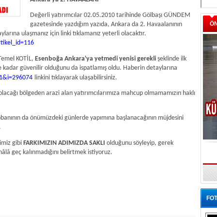
Değerli yatırımcılar 02.05.2010 tarihinde Gölbaşı GÜNDEM
Ö
gazetesinde yazdığım yazıda, Ankara da 2. Havaalanının
larına ulaşmanız için linki tıklamanız yeterli olacaktır.
tikel_id=116
Temel KOTİL,
Esenboğa Ankara'ya yetmedi yenisi gerekli
şeklinde ilk
kadar güvenilir olduğunu da ispatlamış oldu. Haberin detaylarına
11&i=296074
linkini tıklayarak ulaşabilirsiniz.
olacağı bölgeden arazi alan yatırımcılarımıza mahcup olmamamızın haklı
obanının da önümüzdeki günlerde yapımına başlanacağının müjdesini
.
imiz gibi
FARKIMIZIN ADIMIZDA
SAKLI
olduğunu söyleyip, gerek
hâlâ geç kalınmadığını belirtmek istiyoruz.
FOT