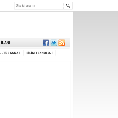
KARŞILANDI
İLANI
ldı
or
Hayrı
ÜLTÜR SANAT
BİLİM TEKNOLOJİ
MAMALIDIR.
nda
RDI!