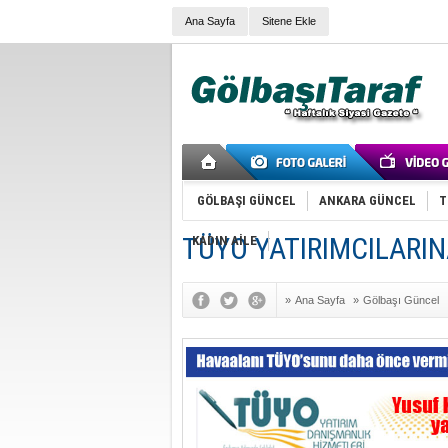
Ana Sayfa
Sitene Ekle
GÖLBAŞI GÜNCEL
ANKARA GÜNCEL
T
TÜYO YATIRIMCILARI
KADIN AİLE
»
Ana Sayfa
»
Gölbaşı Güncel