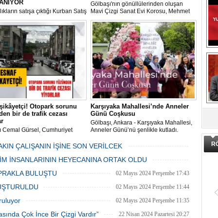
ANIYOR
Gölbaşı'nın gönüllülerinden oluşan
ıkların satışa çıktığı Kurban Satış
Mavi Çizgi Sanat Evi Korosu, Mehmet
im Merkezi, haşere ve
Akif Ersoy Kültür Merkezi’nde vereceği
ların önüne geçilmesi amacıyla
konsere hızır.
 Gölbaşı Belediyesi ekipleri
dan düzenli olarak ilaçlanıyor.
şikâyetçi! Otopark sorunu
Karşıyaka Mahallesi’nde Anneler
DA
en bir de trafik cezası
Günü Coşkusu
ar
Gölbaşı, Ankara - Karşıyaka Mahallesi,
ı Cemal Gürsel, Cumhuriyet
Anneler Günü’nü şenlikle kutladı.
 ve ara sokaklarda işyeri
Mahalle muhtarı Gülay Candemir’in
R
 esnaf ve alışverişe gelen
öncülüğünde düzenlenen 1. Karşıyaka
AKIN ÇALIŞANIN İŞİNE SON VERİLCEK
şlar park cezaları yüzünden
mahallesi şenliği anneler günü etkinliği
06 Mayıs 2024 Pazartesi 15:47
LİM İNSANLARININ HEYECANINA ORTAK OLDU
an bezdi.
06 Mayıs 2024 Pazartesi 15:31
PRAKLA BULUŞTU
02 Mayıs 2024 Perşembe 17:43
LUŞTURULDU
02 Mayıs 2024 Perşembe 11:44
ruluyor
02 Mayıs 2024 Perşembe 11:35
asında Çok İnce Bir Çizgi Vardır”
22 Nisan 2024 Pazartesi 20:27