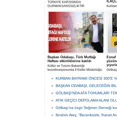
İLAÇL
TÜRKIYE KARSISINDA
DURMAKSANSSIZLIKTIR.
Kurbanl
ve Kes
mikrop
her gün
tarafın
Başkan Odabaşı, Türk Mutfağı
Esnaf 
Haftası etkinliklerine katıldı
yüzünd
yiyorl
Kültür ve Turizm Bakanlığı
koordinasyonunda İl Kültür Müdürlüğü
Gölbaş
tarafından düzenlenen "Türk Mutfağı
Caddesi
Haftası" etkinlikleri Ankara'da devam
bulunan
KURBAN BAYRAMI ÖNCESİ 300'E Y
ediyor.
vatanda
BAŞKAN ODABAŞI, GELECEĞİN Bİ
canınd
GÖLBAŞI’NDA ATA TOHUMLARI TO
ATIK GEÇİCİ DEPOLAMA ALANI O
Gölbaşı'na özgü Seğmen Derneği ku
İbrahim Ateş; “Beceriksizle, İhanet Ar