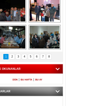
Gölbaşı GAZZE 
Kaymakamlıktan 
İÇİN YÜRÜDÜ
iftar yemeği
aymakamlıktan 
NERGÜL 
iftar yemeği
YILDIRIM SEÇİM 
1
2
3
4
5
6
7
8
BÜROSUNU AÇTI
K OKUNANLAR
|
|
DÜN
BU HAFTA
BU AY
ZARLAR