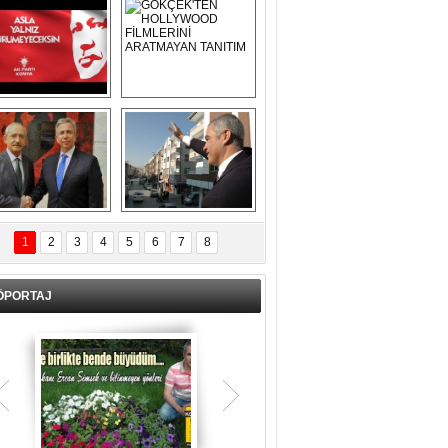
Asla Yalnız 
GÖKÇEK'TEN 
Yürümeyeceksin 
HOLLYWOOD 
Uzun Adam
FİLMLERİNİ 
ARATMAYAN 
TANITIM
L İÇERİ ZÜBÜK!
ERCAN ŞİMŞEK 
GÖLBAŞI'NDA 
1
2
3
4
5
6
7
8
KASIRGA ETKİSİ 
YARATTI !
ÖPORTAJ
Teşrik tekbiri nedir? Ne anlama gelir?
Kurban Bayramının arefe günü sabah
namazından itibaren bayramın