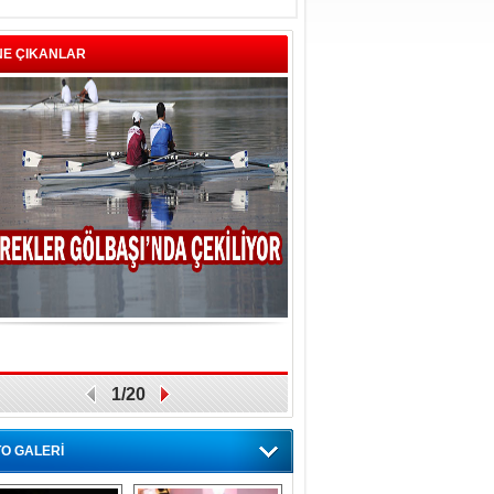
NE ÇIKANLAR
1/20
O GALERİ