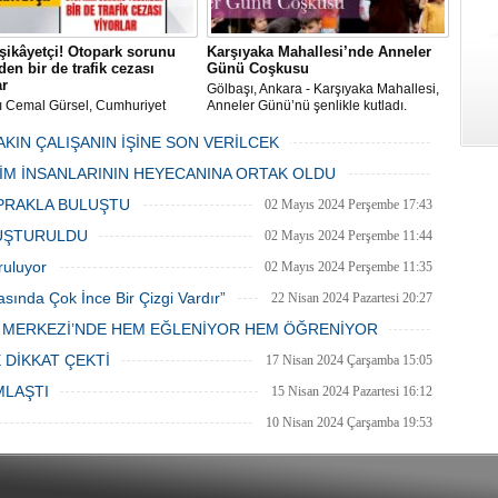
şikâyetçi! Otopark sorunu
Karşıyaka Mahallesi’nde Anneler
en bir de trafik cezası
Günü Coşkusu
ar
Gölbaşı, Ankara - Karşıyaka Mahallesi,
ı Cemal Gürsel, Cumhuriyet
Anneler Günü’nü şenlikle kutladı.
 ve ara sokaklarda işyeri
Mahalle muhtarı Gülay Candemir’in
 esnaf ve alışverişe gelen
öncülüğünde düzenlenen 1. Karşıyaka
AKIN ÇALIŞANIN İŞİNE SON VERİLCEK
şlar park cezaları yüzünden
mahallesi şenliği anneler günü etkinliği
06 Mayıs 2024 Pazartesi 15:47
LİM İNSANLARININ HEYECANINA ORTAK OLDU
an bezdi.
06 Mayıs 2024 Pazartesi 15:31
PRAKLA BULUŞTU
02 Mayıs 2024 Perşembe 17:43
LUŞTURULDU
02 Mayıs 2024 Perşembe 11:44
ruluyor
02 Mayıs 2024 Perşembe 11:35
asında Çok İnce Bir Çizgi Vardır”
22 Nisan 2024 Pazartesi 20:27
E MERKEZİ’NDE HEM EĞLENİYOR HEM ÖĞRENİYOR
20 Nisan 2024 Cumartesi 15:26
 DİKKAT ÇEKTİ
17 Nisan 2024 Çarşamba 15:05
MLAŞTI
15 Nisan 2024 Pazartesi 16:12
10 Nisan 2024 Çarşamba 19:53