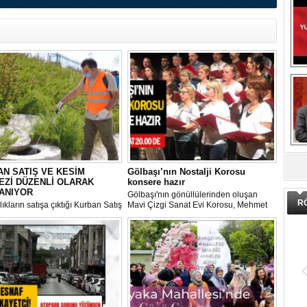
DA
N SATIŞ VE KESİM
Gölbaşı’nın Nostalji Korosu
EZİ DÜZENLİ OLARAK
konsere hazır
ANIYOR
Gölbaşı'nın gönüllülerinden oluşan
R
ıkların satışa çıktığı Kurban Satış
Mavi Çizgi Sanat Evi Korosu, Mehmet
im Merkezi, haşere ve
Akif Ersoy Kültür Merkezi’nde vereceği
ların önüne geçilmesi amacıyla
konsere hızır.
 Gölbaşı Belediyesi ekipleri
dan düzenli olarak ilaçlanıyor.