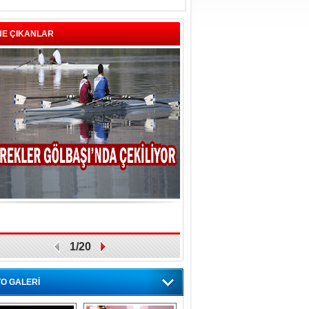
NE ÇIKANLAR
1/20
O GALERİ