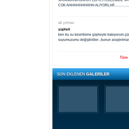
VATANDASA GAVUR EZIYETI EDELIMDE VA
COK AHHHHHHHHHH ALIYORLAR.................
ali yılmaz
şüpheli
ben bu su kesintisine şüpheyle bakıyorum.çün
suyumuzumu değiştirdiler...bunun araştırılması
Tüm y
SON EKLENEN
GALERİLER