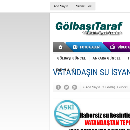
Ana Sayfa
Sitene Ekle
GÖLBAŞI GÜNCEL
ANKARA GÜNCEL
T
VATANDAŞIN SU İSYAN
KADIN AİLE
»
Ana Sayfa
»
Gölbaşı Güncel