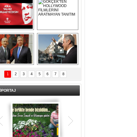
Asla Yalnız 
GÖKÇEK'TEN 
Yürümeyeceksin 
HOLLYWOOD 
Uzun Adam
FİLMLERİNİ 
ARATMAYAN 
TANITIM
L İÇERİ ZÜBÜK!
ERCAN ŞİMŞEK 
GÖLBAŞI'NDA 
1
2
3
4
5
6
7
8
KASIRGA ETKİSİ 
YARATTI !
ÖPORTAJ
Teşrik tekbiri nedir? Ne anlama gelir?
Kurban Bayramının arefe günü sabah
namazından itibaren bayramın