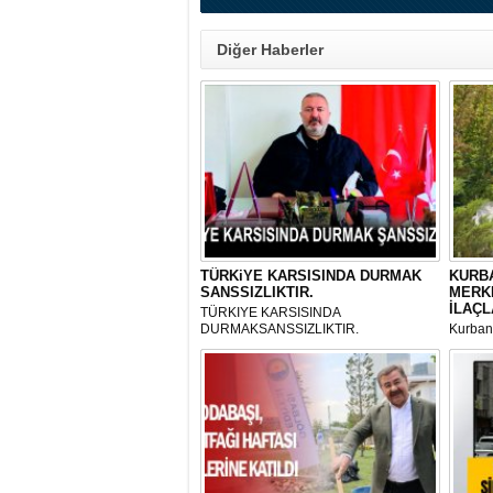
Diğer Haberler
TÜRKiYE KARSISINDA DURMAK
KURBA
SANSSIZLIKTIR.
MERK
İLAÇL
TÜRKIYE KARSISINDA
DURMAKSANSSIZLIKTIR.
Kurbanl
ve Kes
mikrop
her gün
tarafın