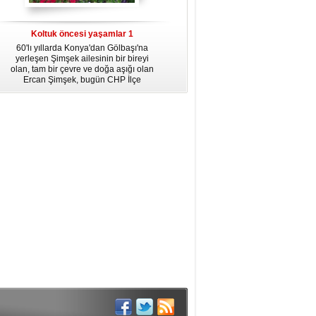
dördüncü gününün ikindi namazına
kadar, yirmiüç farz namazının
arkasından birer defa teşrik tekbiri
Koltuk öncesi yaşamlar 1
getirmeyi unutmayın.
60'lı yıllarda Konya'dan Gölbaşı'na
yerleşen Şimşek ailesinin bir bireyi
olan, tam bir çevre ve doğa aşığı olan
Ercan Şimşek, bugün CHP İlçe
Başkanlığı yaptığı Gölbaşı'nda yaşam
hikayesiyle herkese örnek oluyor.