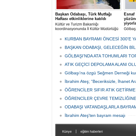
Başkan Odabaşı, Türk Mutfağı
Esnaf 
Haftası etkinliklerine katıldı
yüzünd
yiyorl
Kültür ve Turizm Bakanlığı
koordinasyonunda İl Kültür Müdürlüğü
Gölbaş
tarafından düzenlenen "Türk Mutfağı
Caddesi
Haftası" etkinlikleri Ankara'da devam
bulunan
KURBAN BAYRAMI ÖNCESİ 300'E Y
ediyor.
vatanda
BAŞKAN ODABAŞI, GELECEĞİN Bİ
canınd
GÖLBAŞI’NDA ATA TOHUMLARI TO
ATIK GEÇİCİ DEPOLAMA ALANI O
Gölbaşı'na özgü Seğmen Derneği ku
İbrahim Ateş; “Beceriksizle, İhanet Ar
ÖĞRENCİLER SIFIR ATIK GETİRM
ÖĞRENCİLER ÇEVRE TEMİZLİĞİNE
ODABAŞI VATANDAŞLARLA BAYRA
İbrahim Ateş'ten bayram mesajı
|
Künye
eğitim haberleri