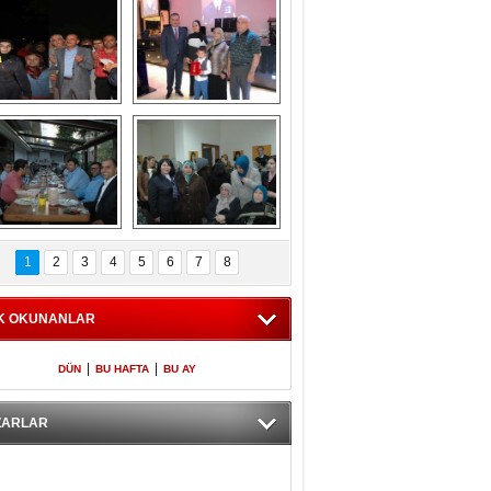
Gölbaşı GAZZE 
Kaymakamlıktan 
İÇİN YÜRÜDÜ
iftar yemeği
aymakamlıktan 
NERGÜL 
iftar yemeği
YILDIRIM SEÇİM 
1
2
3
4
5
6
7
8
BÜROSUNU AÇTI
K OKUNANLAR
|
|
DÜN
BU HAFTA
BU AY
ZARLAR