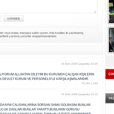
er veya imalar, inançlara saldırı içeren, imla kuralları ile yazılmamış,
arflerle yazılmış yorumlar onaylanmamaktadır.
K
14 Ekim 2009 Çarşamba 16:30
ÇO
IYORUM.ALLAHTAN DİLEYİM BU KURUMDA ÇALIŞAN KİŞİLERİN
N DEVLET KURUM VE PERSONELİYLE KARŞILAŞMALARIDIR.
78.161.1.183
14 Ekim 2009 Çarşamba 10:12
YA
DA AYNI CALISANLARINA SORSAN SANKI GOLBASINI BUNLAR
 KUCUK DAGLARI BUNLAR YARATTI BUNLARIN GORUSU