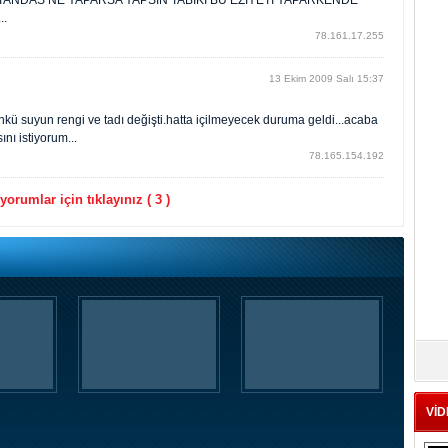
TANDAS NE YAPARSA YAPSIN TABIKI BU EZIYETI YAPARKENDE
..
78.161.17.255
13 Ekim 2009 Salı 15:37
kü suyun rengi ve tadı değişti.hatta içilmeyecek duruma geldi...acaba
nı istiyorum...
78.165.154.192
orumlar için tıklayınız ( 3 )
VİD