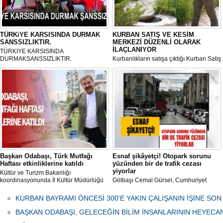
TÜRKiYE KARSISINDA DURMAK
KURBAN SATIŞ VE KESİM
SANSSIZLIKTIR.
MERKEZİ DÜZENLİ OLARAK
İLAÇLANIYOR
TÜRKIYE KARSISINDA
DURMAKSANSSIZLIKTIR.
Kurbanlıkların satışa çıktığı Kurban Satış
ve Kesim Merkezi, haşere ve
mikropların önüne geçilmesi amacıyla
her gün Gölbaşı Belediyesi ekipleri
tarafından düzenli olarak ilaçlanıyor.
Başkan Odabaşı, Türk Mutfağı
Esnaf şikâyetçi! Otopark sorunu
Haftası etkinliklerine katıldı
yüzünden bir de trafik cezası
yiyorlar
Kültür ve Turizm Bakanlığı
koordinasyonunda İl Kültür Müdürlüğü
Gölbaşı Cemal Gürsel, Cumhuriyet
tarafından düzenlenen "Türk Mutfağı
Caddesi ve ara sokaklarda işyeri
Haftası" etkinlikleri Ankara'da devam
bulunan esnaf ve alışverişe gelen
KURBAN BAYRAMI ÖNCESİ 300'E YAKIN ÇALIŞANIN İŞİNE SON
ediyor.
vatandaşlar park cezaları yüzünden
canından bezdi.
BAŞKAN ODABAŞI, GELECEĞİN BİLİM İNSANLARININ HEYECA