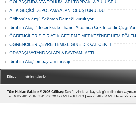
GÖLBAŞI’NDA ATA TOHUMLARI TOPRAKLA BULUŞTU
ATIK GEÇİCİ DEPOLAMA ALANI OLUŞTURULDU
Gölbaşı'na özgü Seğmen Derneği kuruluyor
İbrahim Ateş; “Beceriksizle, İhanet Arasında Çok İnce Bir Çizgi Var
ÖĞRENCİLER SIFIR ATIK GETİRME MERKEZİ’NDE HEM EĞLE
ÖĞRENCİLER ÇEVRE TEMİZLİĞİNE DİKKAT ÇEKTİ
ODABAŞI VATANDAŞLARLA BAYRAMLAŞTI
İbrahim Ateş'ten bayram mesajı
|
Künye
eğitim haberleri
Tüm Hakları Saklıdır © 2008 Gölbaşı Taraf
| İzinsiz ve kaynak gösterilmeden yayınla
Tel : 0312 484 23 84 0541 200 20 19 0533 966 12 89 | Faks : 485 04 53 |
Haber Yazılımı