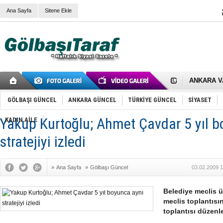
Ana Sayfa
Sitene Ekle
RIZA KAY
ANKARA V
Gölbaşı’nd
Cemal Gürs
Samet Kesk
GÖLBAŞI GÜNCEL
ANKARA GÜNCEL
TÜRKİYE GÜNCEL
SİYASET
FAİZ ORAN
OLİMPİK 
Yakup Kurtoğlu; Ahmet Çavdar 5 yıl 
KADIN AİLE
SÖZ YERİ
TÜRKİYE (T
stratejiyi izledi
SPOR KLU
Mikail Arı
RECEP TA
»
Ana Sayfa
»
Gölbaşı Güncel
03.02.2009 1
ODABAŞI’N
Gölbaşı Be
İNCEK PAR
Belediye meclis ü
meclis toplantısı
toplantısı düzenle