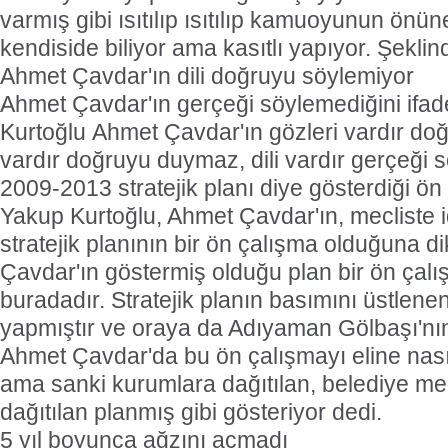
varmış gibi ısıtılıp ısıtılıp kamuoyunun önüne
kendiside biliyor ama kasıtlı yapıyor. Şekli
Ahmet Çavdar'ın dili doğruyu söylemiyor
Ahmet Çavdar'ın gerçeği söylemediğini ifa
Kurtoğlu Ahmet Çavdar'ın gözleri vardır do
vardır doğruyu duymaz, dili vardır gerçeği s
2009-2013 stratejik planı diye gösterdiği ön
Yakup Kurtoğlu, Ahmet Çavdar'ın, mecliste i
stratejik planının bir ön çalışma olduğuna d
Çavdar'ın göstermiş olduğu plan bir ön çal
buradadır. Stratejik planın basımını üstlene
yapmıştır ve oraya da Adıyaman Gölbaşı'nı
Ahmet Çavdar'da bu ön çalışmayı eline nası
ama sanki kurumlara dağıtılan, belediye mec
dağıtılan planmış gibi gösteriyor dedi.
5 yıl boyunca ağzını açmadı