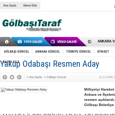
Ana Sayfa
Sitene Ekle
RIZA KAY
ANKARA V
Gölbaşı’nd
Cemal Gürs
Samet Kesk
GÖLBAŞI GÜNCEL
ANKARA GÜNCEL
TÜRKİYE GÜNCEL
SİYASET
FAİZ ORAN
OLİMPİK 
Yakup Odabaşı Resmen Aday
KADIN AİLE
SÖZ YERİ
TÜRKİYE (T
SPOR KLU
»
Ana Sayfa
»
Gölbaşı Güncel
22.12.2008 1
Mikail Arı
RECEP TA
ODABAŞI’N
Milliyetçi Hareket
Gölbaşı Be
Ankara ve İlçeler
İNCEK PAR
resmen açıklandı
Gölbaşı Belediye