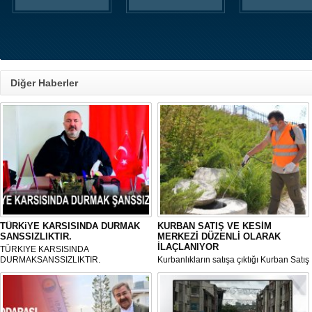
Diğer Haberler
TÜRKiYE KARSISINDA DURMAK
KURBAN SATIŞ VE KESİM
SANSSIZLIKTIR.
MERKEZİ DÜZENLİ OLARAK
İLAÇLANIYOR
TÜRKIYE KARSISINDA
DURMAKSANSSIZLIKTIR.
Kurbanlıkların satışa çıktığı Kurban Satış
ve Kesim Merkezi, haşere ve
mikropların önüne geçilmesi amacıyla
her gün Gölbaşı Belediyesi ekipleri
tarafından düzenli olarak ilaçlanıyor.