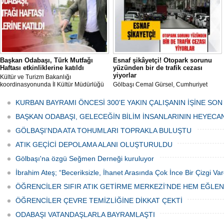
Başkan Odabaşı, Türk Mutfağı
Esnaf şikâyetçi! Otopark sorunu
Haftası etkinliklerine katıldı
yüzünden bir de trafik cezası
yiyorlar
Kültür ve Turizm Bakanlığı
koordinasyonunda İl Kültür Müdürlüğü
Gölbaşı Cemal Gürsel, Cumhuriyet
tarafından düzenlenen "Türk Mutfağı
Caddesi ve ara sokaklarda işyeri
Haftası" etkinlikleri Ankara'da devam
bulunan esnaf ve alışverişe gelen
KURBAN BAYRAMI ÖNCESİ 300'E YAKIN ÇALIŞANIN İŞİNE SON
ediyor.
vatandaşlar park cezaları yüzünden
canından bezdi.
BAŞKAN ODABAŞI, GELECEĞİN BİLİM İNSANLARININ HEYECA
GÖLBAŞI’NDA ATA TOHUMLARI TOPRAKLA BULUŞTU
ATIK GEÇİCİ DEPOLAMA ALANI OLUŞTURULDU
Gölbaşı'na özgü Seğmen Derneği kuruluyor
İbrahim Ateş; “Beceriksizle, İhanet Arasında Çok İnce Bir Çizgi Var
ÖĞRENCİLER SIFIR ATIK GETİRME MERKEZİ’NDE HEM EĞLE
ÖĞRENCİLER ÇEVRE TEMİZLİĞİNE DİKKAT ÇEKTİ
ODABAŞI VATANDAŞLARLA BAYRAMLAŞTI