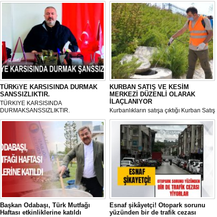
TÜRKiYE KARSISINDA DURMAK
KURBAN SATIŞ VE KESİM
SANSSIZLIKTIR.
MERKEZİ DÜZENLİ OLARAK
İLAÇLANIYOR
TÜRKIYE KARSISINDA
DURMAKSANSSIZLIKTIR.
Kurbanlıkların satışa çıktığı Kurban Satış
ve Kesim Merkezi, haşere ve
mikropların önüne geçilmesi amacıyla
her gün Gölbaşı Belediyesi ekipleri
tarafından düzenli olarak ilaçlanıyor.
Başkan Odabaşı, Türk Mutfağı
Esnaf şikâyetçi! Otopark sorunu
Haftası etkinliklerine katıldı
yüzünden bir de trafik cezası