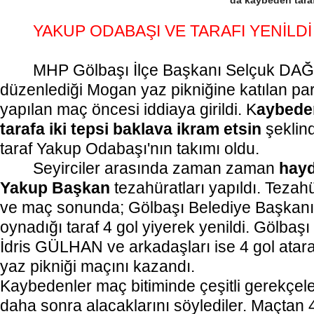
da kaybeden tara
YAKUP ODABAŞI VE TARAFI YENİLDİ
MHP Gölbaşı İlçe Başkanı Selçuk D
düzenlediği Mogan yaz pikniğine katılan part
yapılan maç öncesi iddiaya girildi. K
aybede
tarafa iki tepsi baklava ikram etsin
şeklin
taraf Yakup Odabaşı'nın takımı oldu.
Seyirciler arasında zaman zaman
hay
Yakup Başkan
tezahüratları yapıldı. Tezah
ve maç sonunda; Gölbaşı Belediye Başkan
oynadığı taraf 4 gol yiyerek yenildi. Gölba
İdris GÜLHAN ve arkadaşları ise 4 gol atara
yaz pikniği maçını kazandı.
Kaybedenler maç bitiminde çeşitli gerekçele
daha sonra alacaklarını söylediler. Maçtan