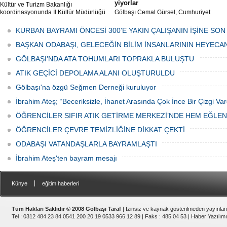
yiyorlar
Kültür ve Turizm Bakanlığı
koordinasyonunda İl Kültür Müdürlüğü
Gölbaşı Cemal Gürsel, Cumhuriyet
tarafından düzenlenen "Türk Mutfağı
Caddesi ve ara sokaklarda işyeri
Haftası" etkinlikleri Ankara'da devam
bulunan esnaf ve alışverişe gelen
KURBAN BAYRAMI ÖNCESİ 300'E YAKIN ÇALIŞANIN İŞİNE SON
ediyor.
vatandaşlar park cezaları yüzünden
canından bezdi.
BAŞKAN ODABAŞI, GELECEĞİN BİLİM İNSANLARININ HEYECA
GÖLBAŞI’NDA ATA TOHUMLARI TOPRAKLA BULUŞTU
ATIK GEÇİCİ DEPOLAMA ALANI OLUŞTURULDU
Gölbaşı'na özgü Seğmen Derneği kuruluyor
İbrahim Ateş; “Beceriksizle, İhanet Arasında Çok İnce Bir Çizgi Var
ÖĞRENCİLER SIFIR ATIK GETİRME MERKEZİ’NDE HEM EĞLE
ÖĞRENCİLER ÇEVRE TEMİZLİĞİNE DİKKAT ÇEKTİ
ODABAŞI VATANDAŞLARLA BAYRAMLAŞTI
İbrahim Ateş'ten bayram mesajı
|
Künye
eğitim haberleri
Tüm Hakları Saklıdır © 2008 Gölbaşı Taraf
| İzinsiz ve kaynak gösterilmeden yayınla
Tel : 0312 484 23 84 0541 200 20 19 0533 966 12 89 | Faks : 485 04 53 |
Haber Yazılımı