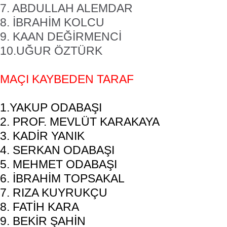
7. ABDULLAH ALEMDAR
8. İBRAHİM KOLCU
9. KAAN DEĞİRMENCİ
10.UĞUR ÖZTÜRK
MAÇI KAYBEDEN TARAF
1.YAKUP ODABAŞI
2. PROF. MEVLÜT KARAKAYA
3. KADİR YANIK
4. SERKAN ODABAŞI
5. MEHMET ODABAŞI
6. İBRAHİM TOPSAKAL
7. RIZA KUYRUKÇU
8. FATİH KARA
9. BEKİR ŞAHİN