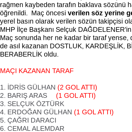
rağmen kaybeden tarafın baklava sözünü ha
öğrenildi.
Maç öncesi
verilen söz yerine g
yerel basın olarak verilen sözün takipçisi 
MHP İlçe Başkanı Selçuk DAĞDELENER'in ç
Maç sonunda her ne kadar bir taraf yense, d
de asıl kazanan DOSTLUK, KARDEŞLİK, B
BERABERLİK oldu.
MAÇI KAZANAN TARAF
1. İDRİS GÜLHAN
(2 GOL ATTI)
2. BARIŞ ARAS
(1 GOL ATTI)
3. SELÇUK ÖZTÜRK
4. ERDOĞAN GÜLHAN
(1 GOL ATTI)
5. ÇAĞRI DARACI
6. CEMAL ALEMDAR