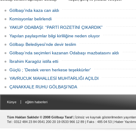
Belediye Başkanı Yakup Odabaşı ilçeyi
müsabakasında birincilik için yarıştı.
istişare ile yöneteceklerini belirterek
Gölbaşı'nda kaza can aldı
“Yeni projeleri hayata geçireceğiz.
Gölbaşı’mızın daha yaşanabilir, daha
Komisyonlar belirlendi
düzgün, daha temiz olması için
YAKUP ODABAŞI: “PARTİ ROZETİNİ ÇIKARDIK”
Yapılan paylaşımlar bilgi kirliliğine neden oluyor
Gölbaşı Belediyesi'nde devir teslim
Gölbaşı’nda seçimleri kazanan Odabaşı mazbatasını aldı
İbrahim Karagöz istifa etti
Güçlü ; 'Destek veren herkese teşekkürler'
YAVRUCUK MAHALLESİ MUHTARLIĞI AÇILDI
ÇANAKKALE RUHU GÖLBAŞI’NDA
|
Künye
eğitim haberleri
Tüm Hakları Saklıdır © 2008 Gölbaşı Taraf
| İzinsiz ve kaynak gösterilmeden yayınla
Tel : 0312 484 23 84 0541 200 20 19 0533 966 12 89 | Faks : 485 04 53 |
Haber Yazılımı