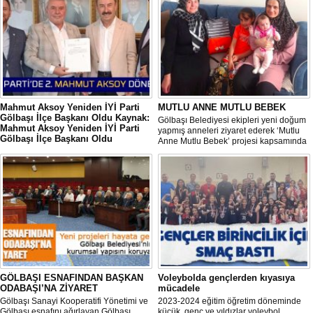
Mahmut Aksoy Yeniden İYİ Parti
MUTLU ANNE MUTLU BEBEK
Gölbaşı İlçe Başkanı Oldu Kaynak:
Gölbaşı Belediyesi ekipleri yeni doğum
Mahmut Aksoy Yeniden İYİ Parti
yapmış anneleri ziyaret ederek ‘Mutlu
Gölbaşı İlçe Başkanı Oldu
Anne Mutlu Bebek’ projesi kapsamında
Mahmut Aksoy Yeniden İYİ Parti Gölbaşı
hem içerisinde doğum sonrası temel
İlçe Başkanı Oldu
ihtiyaçların yer aldığı çantayı takdim
ediyor hem de uygulamalı eğitim
veriyor.
GÖLBAŞI ESNAFINDAN BAŞKAN
Voleybolda gençlerden kıyasıya
ODABAŞI’NA ZİYARET
mücadele
Gölbaşı Sanayi Kooperatifi Yönetimi ve
2023-2024 eğitim öğretim döneminde
Gölbaşı esnafını ağırlayan Gölbaşı
küçük, genç ve yıldızlar voleybol