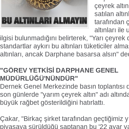
çeyrek altı
satılan alt
tarafından 
altınları il
ilgisi bulunmadığını belirterek, "Yarı çeyrek d
standartlar aykırı bu altınları tüketiciler alma
altınları, ancak Darphane basarsa alsın" ded
"GÖREV YETKİSİ DARPHANE GENEL
MÜDÜRLÜĞÜ'NÜNDÜR"
Dernek Genel Merkezinde basın toplantısı 
son günlerde "yarım çeyrek altın" adı altında
büyük rağbet gösterildiğini hatırlattı.
Çakar, "Birkaç şirket tarafından geçtiğimiz y
piyasaya sürüldüğü saptanan bu '22 ayar yar