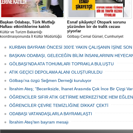
Başkan Odabaşı, Türk Mutfağı
Esnaf şikâyetçi! Otopark sorunu
Haftası etkinliklerine katıldı
yüzünden bir de trafik cezası
yiyorlar
Kültür ve Turizm Bakanlığı
koordinasyonunda İl Kültür Müdürlüğü
Gölbaşı Cemal Gürsel, Cumhuriyet
tarafından düzenlenen "Türk Mutfağı
Caddesi ve ara sokaklarda işyeri
Haftası" etkinlikleri Ankara'da devam
bulunan esnaf ve alışverişe gelen
KURBAN BAYRAMI ÖNCESİ 300'E YAKIN ÇALIŞANIN İŞİNE SON
ediyor.
vatandaşlar park cezaları yüzünden
canından bezdi.
BAŞKAN ODABAŞI, GELECEĞİN BİLİM İNSANLARININ HEYECA
GÖLBAŞI’NDA ATA TOHUMLARI TOPRAKLA BULUŞTU
ATIK GEÇİCİ DEPOLAMA ALANI OLUŞTURULDU
Gölbaşı'na özgü Seğmen Derneği kuruluyor
İbrahim Ateş; “Beceriksizle, İhanet Arasında Çok İnce Bir Çizgi Var
ÖĞRENCİLER SIFIR ATIK GETİRME MERKEZİ’NDE HEM EĞLE
ÖĞRENCİLER ÇEVRE TEMİZLİĞİNE DİKKAT ÇEKTİ
ODABAŞI VATANDAŞLARLA BAYRAMLAŞTI
İbrahim Ateş'ten bayram mesajı