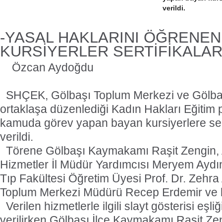
verildi.
-YASAL HAKLARINI ÖĞRENEN
KURSİYERLER SERTİFİKALARI
Özcan Aydoğdu
SHÇEK, Gölbaşı Toplum Merkezi ve Gölba
ortaklaşa düzenlediği Kadın Hakları Eğitim 
kamuda görev yapan bayan kursiyerlere serti
verildi.
Törene Gölbaşı Kaymakamı Raşit Zengin,
Hizmetler İl Müdür Yardımcısı Meryem Aydın
Tıp Fakültesi Öğretim Üyesi Prof. Dr. Zehra
Toplum Merkezi Müdürü Recep Erdemir ve kur
Verilen hizmetlerle ilgili slayt gösterisi eşli
verilirken Gölbaşı İlçe Kaymakamı Raşit Zen