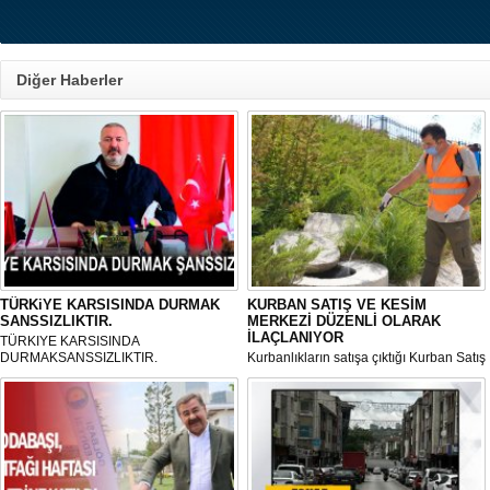
Diğer Haberler
TÜRKiYE KARSISINDA DURMAK
KURBAN SATIŞ VE KESİM
SANSSIZLIKTIR.
MERKEZİ DÜZENLİ OLARAK
İLAÇLANIYOR
TÜRKIYE KARSISINDA
DURMAKSANSSIZLIKTIR.
Kurbanlıkların satışa çıktığı Kurban Satış
ve Kesim Merkezi, haşere ve
mikropların önüne geçilmesi amacıyla
her gün Gölbaşı Belediyesi ekipleri
tarafından düzenli olarak ilaçlanıyor.