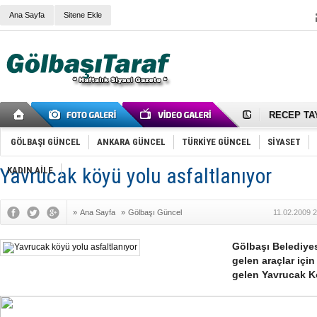
Cemal Gürs
Ana Sayfa
Sitene Ekle
Samet Kesk
FAİZ ORAN
OLİMPİK 
SÖZ YERİ
TÜRKİYE (T
SPOR KLU
Mikail Arı
RECEP TA
ODABAŞI’N
Gölbaşı Be
GÖLBAŞI GÜNCEL
ANKARA GÜNCEL
TÜRKİYE GÜNCEL
SİYASET
İNCEK PAR
Yavrucak köyü yolu asfaltlanıyor
KADIN AİLE
»
Ana Sayfa
»
Gölbaşı Güncel
11.02.2009 
Gölbaşı Belediyes
gelen araçlar için
gelen Yavrucak K