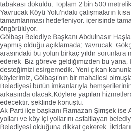
tabakası döküldü. Toplam 2 bin 500 metrelik
Yavrucak Köyü Yolu'ndaki çalışmaların kısa 
tamamlanması hedefleniyor. içerisinde ta
öngörülüyor.
Gölbaşı Belediye Başkanı Abdulnasır Haşla
yapmış olduğu açıklamada; Yavrucak  Gök
arasındaki bu yolun birkaç yıldır sorunlara
ederek  Biz göreve geldiğimizden bu yana,
desteğimizi esirgemedik. Yeni çıkan kanunla 
köylerimiz, Gölbaşı'nın bir mahallesi olmuşl
Belediyesi bütün imkanlarıyla hemşerilerini
arkasında olacak.Köylere yapılan hizmetle
edecektir. şeklinde konuştu.
Ak Parti ilçe başkanı Ramazan Şimşek ise A
yolları ve köy içi yollarını asfaltlayan beled
Belediyesi olduğuna dikkat çekerek  İktida