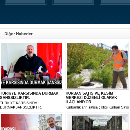
Diğer Haberler
TÜRKiYE KARSISINDA DURMAK
KURBAN SATIŞ VE KESİM
SANSSIZLIKTIR.
MERKEZİ DÜZENLİ OLARAK
İLAÇLANIYOR
TÜRKIYE KARSISINDA
DURMAKSANSSIZLIKTIR.
Kurbanlıkların satışa çıktığı Kurban Satış
ve Kesim Merkezi, haşere ve
mikropların önüne geçilmesi amacıyla
her gün Gölbaşı Belediyesi ekipleri
tarafından düzenli olarak ilaçlanıyor.