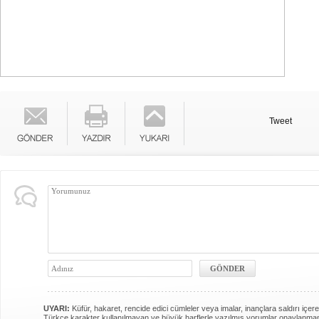
Tweet
Teşrik tekbiri nedir? Ne an
Kurban Bayramının arefe 
UYARI:
Küfür, hakaret, rencide edici cümleler veya imalar, inançlara saldırı içere
namazından itibaren b
Türkçe karakter kullanılmayan ve büyük harflerle yazılmış yorumlar onaylanma