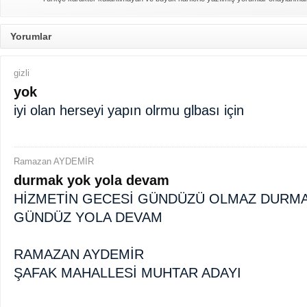
dördüncü gününün ikindi
kadar, yirmiüç farz na
arkasından birer defa teşri
Koltuk öncesi yaşamlar 1
Yorumlar
getirmeyi unutmayı
60'lı yıllarda Konya'dan Gölbaşı'na
yerleşen Şimşek ailesinin bir bireyi
olan, tam bir çevre ve doğa aşığı olan
gizli
Ercan Şimşek, bugün CHP İlçe
Başkanlığı yaptığı Gölbaşı'nda yaşam
yok
hikayesiyle herkese örnek oluyor.
iyi olan herseyi yapın olrmu glbası için
Ramazan AYDEMİR
durmak yok yola devam
HİZMETİN GECESİ GÜNDÜZÜ OLMAZ DURM
GÜNDÜZ YOLA DEVAM
RAMAZAN AYDEMİR
ŞAFAK MAHALLESİ MUHTAR ADAYI