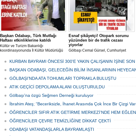
Başkan Odabaşı, Türk Mutfağı
Esnaf şikâyetçi! Otopark sorunu
Haftası etkinliklerine katıldı
yüzünden bir de trafik cezası
yiyorlar
Kültür ve Turizm Bakanlığı
koordinasyonunda İl Kültür Müdürlüğü
Gölbaşı Cemal Gürsel, Cumhuriyet
tarafından düzenlenen "Türk Mutfağı
Caddesi ve ara sokaklarda işyeri
Haftası" etkinlikleri Ankara'da devam
bulunan esnaf ve alışverişe gelen
KURBAN BAYRAMI ÖNCESİ 300'E YAKIN ÇALIŞANIN İŞİNE SON
ediyor.
vatandaşlar park cezaları yüzünden
canından bezdi.
BAŞKAN ODABAŞI, GELECEĞİN BİLİM İNSANLARININ HEYECA
GÖLBAŞI’NDA ATA TOHUMLARI TOPRAKLA BULUŞTU
ATIK GEÇİCİ DEPOLAMA ALANI OLUŞTURULDU
Gölbaşı'na özgü Seğmen Derneği kuruluyor
İbrahim Ateş; “Beceriksizle, İhanet Arasında Çok İnce Bir Çizgi Var
ÖĞRENCİLER SIFIR ATIK GETİRME MERKEZİ’NDE HEM EĞLE
ÖĞRENCİLER ÇEVRE TEMİZLİĞİNE DİKKAT ÇEKTİ
ODABAŞI VATANDAŞLARLA BAYRAMLAŞTI