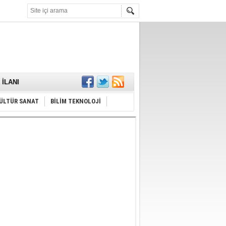
KARŞILANDI
İLANI
ldı
or
Hayrı
ÜLTÜR SANAT
BİLİM TEKNOLOJİ
MAMALIDIR.
nda
RDI!