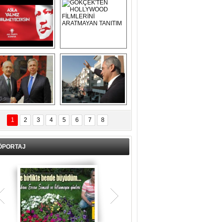
Asla Yalnız 
GÖKÇEK'TEN 
Yürümeyeceksin 
HOLLYWOOD 
Uzun Adam
FİLMLERİNİ 
ARATMAYAN 
TANITIM
L İÇERİ ZÜBÜK!
ERCAN ŞİMŞEK 
GÖLBAŞI'NDA 
1
2
3
4
5
6
7
8
KASIRGA ETKİSİ 
YARATTI !
ÖPORTAJ
Teşrik tekbiri nedir? Ne anlama gelir?
Kurban Bayramının arefe günü sabah
namazından itibaren bayramın