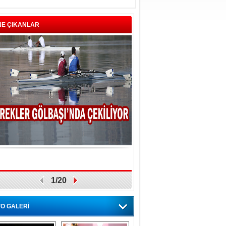
NE ÇIKANLAR
1/20
O GALERİ