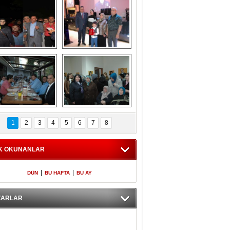
Gölbaşı GAZZE 
Kaymakamlıktan 
İÇİN YÜRÜDÜ
iftar yemeği
aymakamlıktan 
NERGÜL 
iftar yemeği
YILDIRIM SEÇİM 
1
2
3
4
5
6
7
8
BÜROSUNU AÇTI
K OKUNANLAR
|
|
DÜN
BU HAFTA
BU AY
ZARLAR