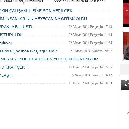
ı Cemal Gürsel, Cumhuriyet
Anneler Günü’nü şenlikle kutladı.
 ve ara sokaklarda işyeri
Mahalle muhtarı Gülay Candemir’in
 esnaf ve alışverişe gelen
öncülüğünde düzenlenen 1. Karşıyaka
AKIN ÇALIŞANIN İŞİNE SON VERİLCEK
şlar park cezaları yüzünden
mahallesi şenliği anneler günü etkinliği
06 Mayıs 2024 Pazartesi 15:47
LİM İNSANLARININ HEYECANINA ORTAK OLDU
an bezdi.
06 Mayıs 2024 Pazartesi 15:31
PRAKLA BULUŞTU
02 Mayıs 2024 Perşembe 17:43
LUŞTURULDU
02 Mayıs 2024 Perşembe 11:44
ruluyor
02 Mayıs 2024 Perşembe 11:35
asında Çok İnce Bir Çizgi Vardır”
22 Nisan 2024 Pazartesi 20:27
E MERKEZİ’NDE HEM EĞLENİYOR HEM ÖĞRENİYOR
DA
20 Nisan 2024 Cumartesi 15:26
 DİKKAT ÇEKTİ
17 Nisan 2024 Çarşamba 15:05
MLAŞTI
15 Nisan 2024 Pazartesi 16:12
10 Nisan 2024 Çarşamba 19:53
R