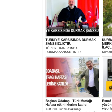
TÜRKiYE KARSISINDA DURMAK
KURBA
SANSSIZLIKTIR.
MERK
İLAÇL
TÜRKIYE KARSISINDA
DURMAKSANSSIZLIKTIR.
Kurbanl
ve Kes
mikrop
her gün
tarafın
Başkan Odabaşı, Türk Mutfağı
Esnaf 
Haftası etkinliklerine katıldı
yüzünd
yiyorl
Kültür ve Turizm Bakanlığı