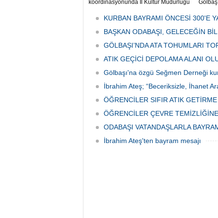
koordinasyonunda İl Kültür Müdürlüğü
Gölbaş
tarafından düzenlenen "Türk Mutfağı
Caddesi
Haftası" etkinlikleri Ankara'da devam
bulunan
KURBAN BAYRAMI ÖNCESİ 300'E Y
ediyor.
vatanda
BAŞKAN ODABAŞI, GELECEĞİN Bİ
canınd
GÖLBAŞI’NDA ATA TOHUMLARI TO
ATIK GEÇİCİ DEPOLAMA ALANI O
Gölbaşı'na özgü Seğmen Derneği ku
İbrahim Ateş; “Beceriksizle, İhanet Ar
ÖĞRENCİLER SIFIR ATIK GETİRM
ÖĞRENCİLER ÇEVRE TEMİZLİĞİNE
ODABAŞI VATANDAŞLARLA BAYRA
İbrahim Ateş'ten bayram mesajı