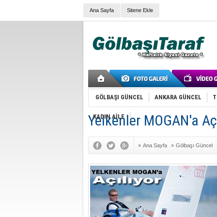
Ana Sayfa
Sitene Ekle
GÖLBAŞI GÜNCEL
ANKARA GÜNCEL
T
Yelkenler MOGAN'a Açı
KADIN AİLE
»
Ana Sayfa
»
Gölbaşı Güncel