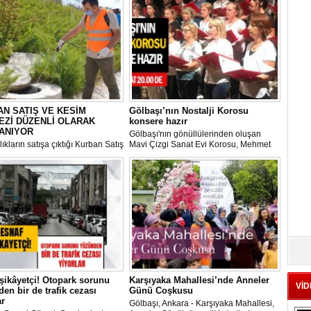
N SATIŞ VE KESİM
Gölbaşı’nın Nostalji Korosu
EZİ DÜZENLİ OLARAK
konsere hazır
ANIYOR
Gölbaşı'nın gönüllülerinden oluşan
ıkların satışa çıktığı Kurban Satış
Mavi Çizgi Sanat Evi Korosu, Mehmet
im Merkezi, haşere ve
Akif Ersoy Kültür Merkezi’nde vereceği
ların önüne geçilmesi amacıyla
konsere hızır.
 Gölbaşı Belediyesi ekipleri
dan düzenli olarak ilaçlanıyor.
şikâyetçi! Otopark sorunu
Karşıyaka Mahallesi’nde Anneler
VİD
en bir de trafik cezası
Günü Coşkusu
ar
Gölbaşı, Ankara - Karşıyaka Mahallesi,