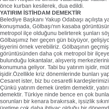
önce kurban kesilerek, dua edildi.
YATIRIM İSTİHDAM DEMEKTİR
Belediye Başkanı Yakup Odabaşı açılışta y
konuşmada, Gölbaşı'nın kasaba görüntüsün
metropol ilçe olduğunu belirterek şunları söy
Gölbaşımız her geçen gün büyüyor, gelişiy
işyerini örnek verebiliriz. Gölbaşının geçmi
görüntüsünden daha çok metropol bir ilçeye 
bulunduğu lokantalar, alışveriş merkezlerinin
konumuna geliyor. Tabi bu yatırım işidir, mü
işidir.Özellikle kriz dönemlerinde bunları ya
Cesaret ister, biz bu cesaretli kardeşlerimiz
Çünkü yatırım demek üretim demektir, yatı
demektir. Türkiye ninde bence en çok bunlar
sorunları bir kenara bırakırsak, işsizlik sıkın
üretime çok daha ihtiyaç olduğu bir dönemd