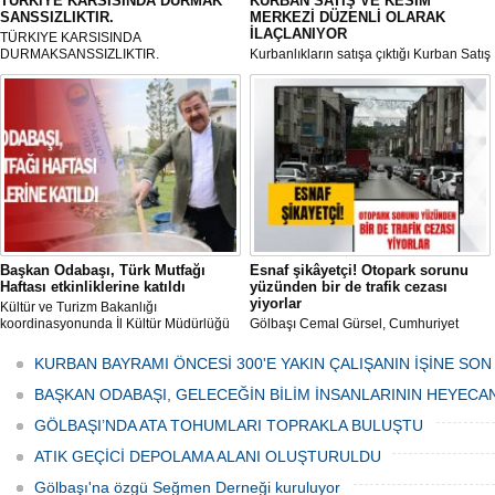
TÜRKiYE KARSISINDA DURMAK
KURBAN SATIŞ VE KESİM
SANSSIZLIKTIR.
MERKEZİ DÜZENLİ OLARAK
İLAÇLANIYOR
TÜRKIYE KARSISINDA
DURMAKSANSSIZLIKTIR.
Kurbanlıkların satışa çıktığı Kurban Satış
ve Kesim Merkezi, haşere ve
mikropların önüne geçilmesi amacıyla
her gün Gölbaşı Belediyesi ekipleri
tarafından düzenli olarak ilaçlanıyor.
Başkan Odabaşı, Türk Mutfağı
Esnaf şikâyetçi! Otopark sorunu
Haftası etkinliklerine katıldı
yüzünden bir de trafik cezası
yiyorlar
Kültür ve Turizm Bakanlığı
koordinasyonunda İl Kültür Müdürlüğü
Gölbaşı Cemal Gürsel, Cumhuriyet
tarafından düzenlenen "Türk Mutfağı
Caddesi ve ara sokaklarda işyeri
Haftası" etkinlikleri Ankara'da devam
bulunan esnaf ve alışverişe gelen
KURBAN BAYRAMI ÖNCESİ 300'E YAKIN ÇALIŞANIN İŞİNE SON
ediyor.
vatandaşlar park cezaları yüzünden
canından bezdi.
BAŞKAN ODABAŞI, GELECEĞİN BİLİM İNSANLARININ HEYECA
GÖLBAŞI’NDA ATA TOHUMLARI TOPRAKLA BULUŞTU
ATIK GEÇİCİ DEPOLAMA ALANI OLUŞTURULDU
Gölbaşı'na özgü Seğmen Derneği kuruluyor