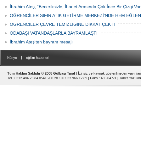
İbrahim Ateş; “Beceriksizle, İhanet Arasında Çok İnce Bir Çizgi Var
ÖĞRENCİLER SIFIR ATIK GETİRME MERKEZİ’NDE HEM EĞLE
ÖĞRENCİLER ÇEVRE TEMİZLİĞİNE DİKKAT ÇEKTİ
ODABAŞI VATANDAŞLARLA BAYRAMLAŞTI
İbrahim Ateş'ten bayram mesajı
|
Künye
eğitim haberleri
Tüm Hakları Saklıdır © 2008 Gölbaşı Taraf
| İzinsiz ve kaynak gösterilmeden yayınla
Tel : 0312 484 23 84 0541 200 20 19 0533 966 12 89 | Faks : 485 04 53 |
Haber Yazılımı