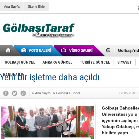
Ana Sayfa
Sitene Ekle
RIZA KAY
ANKARA V
Gölbaşı’nd
Cemal Gürs
Samet Kesk
GÖLBAŞI GÜNCEL
ANKARA GÜNCEL
TÜRKİYE GÜNCEL
SİYASET
FAİZ ORAN
OLİMPİK 
Yeni bir işletme daha açıldı
KADIN AİLE
SÖZ YERİ
TÜRKİYE (T
SPOR KLU
»
Ana Sayfa
»
Gölbaşı Güncel
08.05.2010 1
Mikail Arı
RECEP TA
ODABAŞI’N
Gölbaşı Bahçeliev
Gölbaşı Be
Üniversitesi yolu 
İNCEK PAR
işyerinin açılışı
Yakup Odabaşı, me
birlikte yaptı.