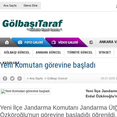
Ana Sayfa
Sitene Ekle
RIZA KAY
ANKARA V
Gölbaşı’nd
Cemal Gürs
Samet Kesk
GÖLBAŞI GÜNCEL
ANKARA GÜNCEL
TÜRKİYE GÜNCEL
SİYASET
FAİZ ORAN
OLİMPİK 
Yeni Komutan görevine başladı
KADIN AİLE
SÖZ YERİ
TÜRKİYE (T
SPOR KLU
»
Ana Sayfa
»
Gölbaşı Güncel
08.07.2009 
Mikail Arı
RECEP TA
ODABAŞI’N
Yeni İlçe Jandar
Gölbaşı Be
Erdal Özköroğlu'n
İNCEK PAR
Yeni İlçe Jandarma Komutanı Jandarma Ütğ
Özköroğlu'nun görevine başladığı öğrenildi.