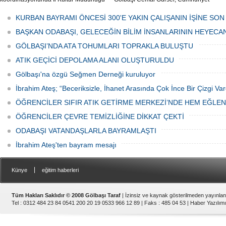
tarafından düzenlenen "Türk Mutfağı
Caddesi ve ara sokaklarda işyeri
Haftası" etkinlikleri Ankara'da devam
bulunan esnaf ve alışverişe gelen
KURBAN BAYRAMI ÖNCESİ 300'E YAKIN ÇALIŞANIN İŞİNE SON
ediyor.
vatandaşlar park cezaları yüzünden
canından bezdi.
BAŞKAN ODABAŞI, GELECEĞİN BİLİM İNSANLARININ HEYECA
GÖLBAŞI’NDA ATA TOHUMLARI TOPRAKLA BULUŞTU
ATIK GEÇİCİ DEPOLAMA ALANI OLUŞTURULDU
Gölbaşı'na özgü Seğmen Derneği kuruluyor
İbrahim Ateş; “Beceriksizle, İhanet Arasında Çok İnce Bir Çizgi Var
ÖĞRENCİLER SIFIR ATIK GETİRME MERKEZİ’NDE HEM EĞLE
ÖĞRENCİLER ÇEVRE TEMİZLİĞİNE DİKKAT ÇEKTİ
ODABAŞI VATANDAŞLARLA BAYRAMLAŞTI
İbrahim Ateş'ten bayram mesajı
|
Künye
eğitim haberleri
Tüm Hakları Saklıdır © 2008 Gölbaşı Taraf
| İzinsiz ve kaynak gösterilmeden yayınla
Tel : 0312 484 23 84 0541 200 20 19 0533 966 12 89 | Faks : 485 04 53 |
Haber Yazılımı