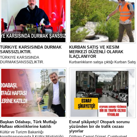
TÜRKiYE KARSISINDA DURMAK
KURBAN SATIŞ VE KESİM
SANSSIZLIKTIR.
MERKEZİ DÜZENLİ OLARAK
İLAÇLANIYOR
TÜRKIYE KARSISINDA
DURMAKSANSSIZLIKTIR.
Kurbanlıkların satışa çıktığı Kurban Satış
ve Kesim Merkezi, haşere ve
mikropların önüne geçilmesi amacıyla
her gün Gölbaşı Belediyesi ekipleri
tarafından düzenli olarak ilaçlanıyor.
Başkan Odabaşı, Türk Mutfağı
Esnaf şikâyetçi! Otopark sorunu
Haftası etkinliklerine katıldı
yüzünden bir de trafik cezası
yiyorlar
Kültür ve Turizm Bakanlığı
koordinasyonunda İl Kültür Müdürlüğü
Gölbaşı Cemal Gürsel, Cumhuriyet