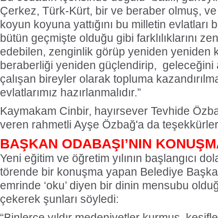
Çerkez, Türk-Kürt, bir ve beraber olmuş, 
koyun koyuna yattığını bu milletin evlatları b
bütün geçmişte olduğu gibi farklılıklarını ze
edebilen, zenginlik görüp yeniden yeniden ke
beraberliği yeniden güçlendirip, geleceğini
çalışan bireyler olarak topluma kazandırılma
evlatlarımız hazırlanmalıdır.”
Kaymakam Cinbir, hayırsever Tevhide Özbağ
veren rahmetli Ayşe Özbağ'a da teşekkürlerin
BAŞKAN ODABAŞI’NIN KONUŞM
Yeni eğitim ve öğretim yılının başlangıcı do
törende bir konuşma yapan Belediye Başkan
emrinde ‘oku’ diyen bir dinin mensubu old
çekerek şunları söyledi:
“Binlerce yıldır medeniyetler kurmuş, keşifler