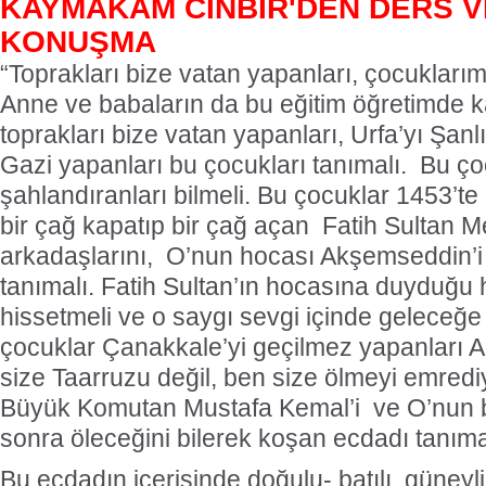
KAYMAKAM CİNBİR'DEN DERS 
KONUŞMA
“Toprakları bize vatan yapanları, çocuklarım
Anne ve babaların da bu eğitim öğretimde ka
toprakları bize vatan yapanları, Urfa’yı Şanlı
Gazi yapanları bu çocukları tanımalı. Bu ço
şahlandıranları bilmeli. Bu çocuklar 1453’te 
bir çağ kapatıp bir çağ açan Fatih Sultan M
arkadaşlarını, O’nun hocası Akşemseddin’i 
tanımalı. Fatih Sultan’ın hocasına duyduğu 
hissetmeli ve o saygı sevgi içinde geleceğe
çocuklar Çanakkale’yi geçilmez yapanları A
size Taarruzu değil, ben size ölmeyi emredi
Büyük Komutan Mustafa Kemal’i ve O’nun 
sonra öleceğini bilerek koşan ecdadı tanıma
Bu ecdadın içerisinde doğulu- batılı, güneyli