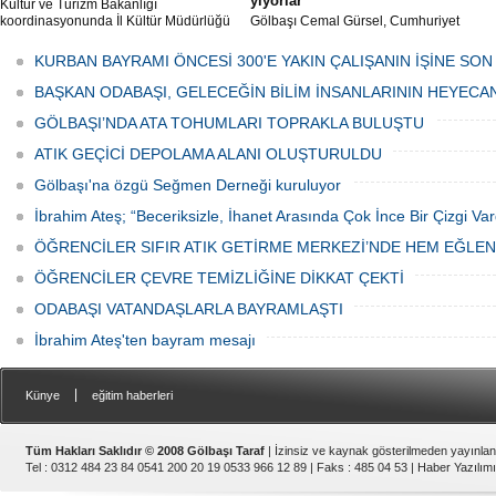
yiyorlar
Kültür ve Turizm Bakanlığı
koordinasyonunda İl Kültür Müdürlüğü
Gölbaşı Cemal Gürsel, Cumhuriyet
tarafından düzenlenen "Türk Mutfağı
Caddesi ve ara sokaklarda işyeri
Haftası" etkinlikleri Ankara'da devam
bulunan esnaf ve alışverişe gelen
KURBAN BAYRAMI ÖNCESİ 300'E YAKIN ÇALIŞANIN İŞİNE SON
ediyor.
vatandaşlar park cezaları yüzünden
canından bezdi.
BAŞKAN ODABAŞI, GELECEĞİN BİLİM İNSANLARININ HEYECA
GÖLBAŞI’NDA ATA TOHUMLARI TOPRAKLA BULUŞTU
ATIK GEÇİCİ DEPOLAMA ALANI OLUŞTURULDU
Gölbaşı'na özgü Seğmen Derneği kuruluyor
İbrahim Ateş; “Beceriksizle, İhanet Arasında Çok İnce Bir Çizgi Var
ÖĞRENCİLER SIFIR ATIK GETİRME MERKEZİ’NDE HEM EĞLE
ÖĞRENCİLER ÇEVRE TEMİZLİĞİNE DİKKAT ÇEKTİ
ODABAŞI VATANDAŞLARLA BAYRAMLAŞTI
İbrahim Ateş'ten bayram mesajı
|
Künye
eğitim haberleri
Tüm Hakları Saklıdır © 2008 Gölbaşı Taraf
| İzinsiz ve kaynak gösterilmeden yayınla
Tel : 0312 484 23 84 0541 200 20 19 0533 966 12 89 | Faks : 485 04 53 |
Haber Yazılımı