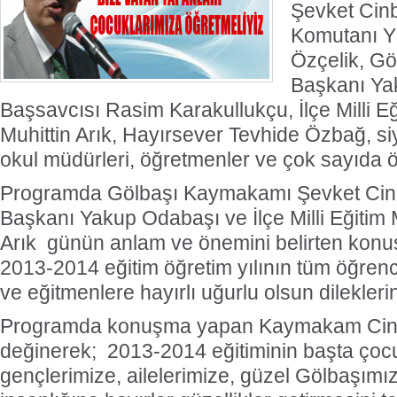
Şevket Cinb
Komutanı Y
Özçelik, Gö
Başkanı Ya
Başsavcısı Rasim Karakullukçu, İlçe Milli E
Muhittin Arık, Hayırsever Tevhide Özbağ, siya
okul müdürleri, öğretmenler ve çok sayıda ö
Programda Gölbaşı Kaymakamı Şevket Cinbi
Başkanı Yakup Odabaşı ve İlçe Milli Eğitim 
Arık günün anlam ve önemini belirten konu
2013-2014 eğitim öğretim yılının tüm öğrenc
ve eğitmenlere hayırlı uğurlu olsun dilekler
Programda konuşma yapan Kaymakam Cinbi
değinerek; 2013-2014 eğitiminin başta çoc
gençlerimize, ailelerimize, güzel Gölbaşım