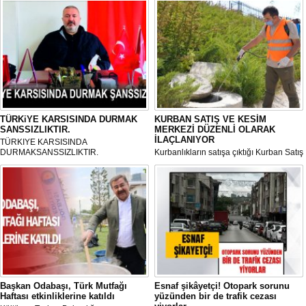
TÜRKiYE KARSISINDA DURMAK
KURBAN SATIŞ VE KESİM
SANSSIZLIKTIR.
MERKEZİ DÜZENLİ OLARAK
İLAÇLANIYOR
TÜRKIYE KARSISINDA
DURMAKSANSSIZLIKTIR.
Kurbanlıkların satışa çıktığı Kurban Satış
ve Kesim Merkezi, haşere ve
mikropların önüne geçilmesi amacıyla
her gün Gölbaşı Belediyesi ekipleri
tarafından düzenli olarak ilaçlanıyor.
Başkan Odabaşı, Türk Mutfağı
Esnaf şikâyetçi! Otopark sorunu
Haftası etkinliklerine katıldı
yüzünden bir de trafik cezası