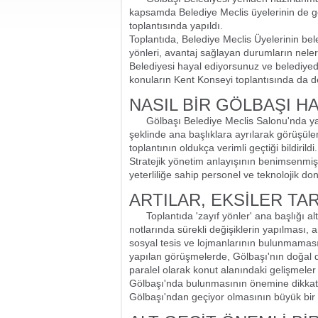
kapsamda Belediye Meclis üyelerinin de gör
toplantısında yapıldı.
Toplantıda, Belediye Meclis Üyelerinin bel
yönleri, avantaj sağlayan durumların neler 
Belediyesi hayal ediyorsunuz ve belediyede
konuların Kent Konseyi toplantısında da değ
NASIL BİR GÖLBAŞI H
Gölbaşı Belediye Meclis Salonu'nda yapıl
şeklinde ana başlıklara ayrılarak görüşüle
toplantının oldukça verimli geçtiği bildirildi.
Stratejik yönetim anlayışının benimsenmiş 
yeterliliğe sahip personel ve teknolojik do
ARTILAR, EKSİLER TAR
Toplantıda 'zayıf yönler' ana başlığı 
notlarında sürekli değişiklerin yapılması, a
sosyal tesis ve lojmanlarının bulunmaması i
yapılan görüşmelerde, Gölbaşı'nın doğal değ
paralel olarak konut alanındaki gelişmeler 
Gölbaşı'nda bulunmasının önemine dikkat 
Gölbaşı'ndan geçiyor olmasının büyük bir k