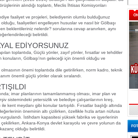
üşlerinin alındığı toplantı, Meclis İhtisas Komisyonları
Ö
ediye faaliyet ve projeleri, belediyenin olumlu bulduğunuz
olduğu, faaliyetleri engelleyen hususlar ve nasıl bir Gölbaşı
n beklentileriniz nelerdir? sorularına cevap aranırken, aynı
erlendirileceği belirtildi.
AYAL EDİYORSUNUZ
an toplantıda, Güçlü yönler, zayıf yönler, fırsatlar ve tehditler
n konuların, Gölbaşı'nın geleceği için önemli olduğu ve
olmasının önemi toplantıda dile getirilirken, norm kadro, teknik
nanım önemli güçlü yönler olarak sıralandı.
TIŞILDI
altında; imar planlarının tamamlanmamış olması, imar plan ve
rşiv sistemindeki yetersizlik ve belediye çalışanlarının kreş,
le kent meydanı gibi konular tartışıldı. Fırsatlar başlığı altında
erlerinin öneminin altı çizilirken, özellikle hızla artan nüfusa
vurgulandı. İstihdam kapasitesi yüksek fabrika ve işyerlerinin
çekilirken, Ankara-Konya devlet karayolu ve çevre yolunun da
FOT
azanç olduğu belirtildi.