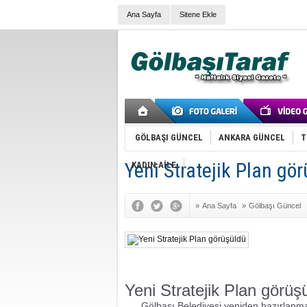
Ana Sayfa
Sitene Ekle
GÖLBAŞI GÜNCEL
ANKARA GÜNCEL
T
Yeni Stratejik Plan gö
KADIN AİLE
»
Ana Sayfa
»
Gölbaşı Güncel
Yeni Stratejik Plan görüş
Gölbaşı Belediyesi yeniden hazırlanmas