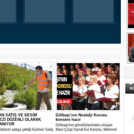
DA
R
N SATIŞ VE KESİM
Gölbaşı’nın Nostalji Korosu
EZİ DÜZENLİ OLARAK
konsere hazır
ANIYOR
Gölbaşı'nın gönüllülerinden oluşan
ıkların satışa çıktığı Kurban Satış
Mavi Çizgi Sanat Evi Korosu, Mehmet