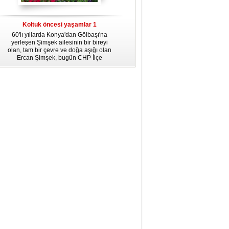
dördüncü gününün ikindi namazına
kadar, yirmiüç farz namazının
arkasından birer defa teşrik tekbiri
Koltuk öncesi yaşamlar 1
getirmeyi unutmayın.
60'lı yıllarda Konya'dan Gölbaşı'na
yerleşen Şimşek ailesinin bir bireyi
olan, tam bir çevre ve doğa aşığı olan
Ercan Şimşek, bugün CHP İlçe
Başkanlığı yaptığı Gölbaşı'nda yaşam
hikayesiyle herkese örnek oluyor.