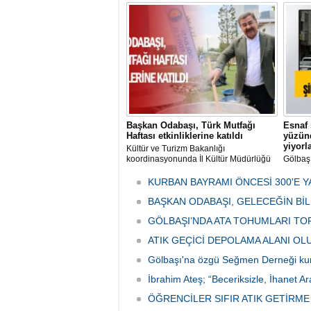
ve Kes
mikrop
her gün
tarafın
Başkan Odabaşı, Türk Mutfağı
Esnaf 
Haftası etkinliklerine katıldı
yüzünd
yiyorl
Kültür ve Turizm Bakanlığı
koordinasyonunda İl Kültür Müdürlüğü
Gölbaş
tarafından düzenlenen "Türk Mutfağı
Caddesi
Haftası" etkinlikleri Ankara'da devam
bulunan
KURBAN BAYRAMI ÖNCESİ 300'E Y
ediyor.
vatanda
BAŞKAN ODABAŞI, GELECEĞİN Bİ
canınd
GÖLBAŞI’NDA ATA TOHUMLARI TO
ATIK GEÇİCİ DEPOLAMA ALANI O
Gölbaşı'na özgü Seğmen Derneği ku
İbrahim Ateş; “Beceriksizle, İhanet Ar
ÖĞRENCİLER SIFIR ATIK GETİRM