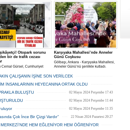
im Merkezi, haşere ve
Akif Ersoy Kültür Merkezi’nde vereceği
ların önüne geçilmesi amacıyla
konsere hızır.
 Gölbaşı Belediyesi ekipleri
dan düzenli olarak ilaçlanıyor.
şikâyetçi! Otopark sorunu
Karşıyaka Mahallesi’nde Anneler
en bir de trafik cezası
Günü Coşkusu
ar
Gölbaşı, Ankara - Karşıyaka Mahallesi,
ı Cemal Gürsel, Cumhuriyet
Anneler Günü’nü şenlikle kutladı.
 ve ara sokaklarda işyeri
Mahalle muhtarı Gülay Candemir’in
 esnaf ve alışverişe gelen
öncülüğünde düzenlenen 1. Karşıyaka
AKIN ÇALIŞANIN İŞİNE SON VERİLCEK
şlar park cezaları yüzünden
mahallesi şenliği anneler günü etkinliği
06 Mayıs 2024 Pazartesi 15:47
LİM İNSANLARININ HEYECANINA ORTAK OLDU
an bezdi.
06 Mayıs 2024 Pazartesi 15:31
PRAKLA BULUŞTU
02 Mayıs 2024 Perşembe 17:43
LUŞTURULDU
02 Mayıs 2024 Perşembe 11:44
ruluyor
02 Mayıs 2024 Perşembe 11:35
asında Çok İnce Bir Çizgi Vardır”
22 Nisan 2024 Pazartesi 20:27
E MERKEZİ’NDE HEM EĞLENİYOR HEM ÖĞRENİYOR