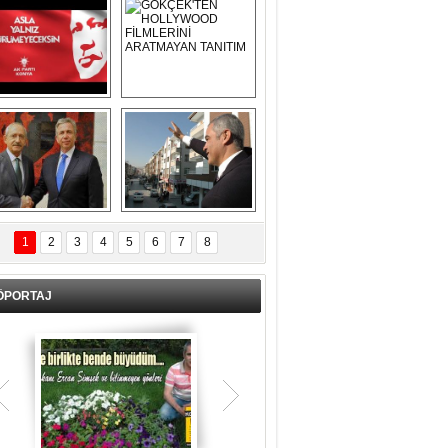
Asla Yalnız 
GÖKÇEK'TEN 
Yürümeyeceksin 
HOLLYWOOD 
Uzun Adam
FİLMLERİNİ 
ARATMAYAN 
TANITIM
L İÇERİ ZÜBÜK!
ERCAN ŞİMŞEK 
GÖLBAŞI'NDA 
1
2
3
4
5
6
7
8
KASIRGA ETKİSİ 
YARATTI !
ÖPORTAJ
Teşrik tekbiri nedir? Ne anlama gelir?
Kurban Bayramının arefe günü sabah
namazından itibaren bayramın