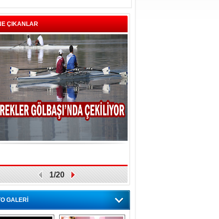
NE ÇIKANLAR
1/20
O GALERİ