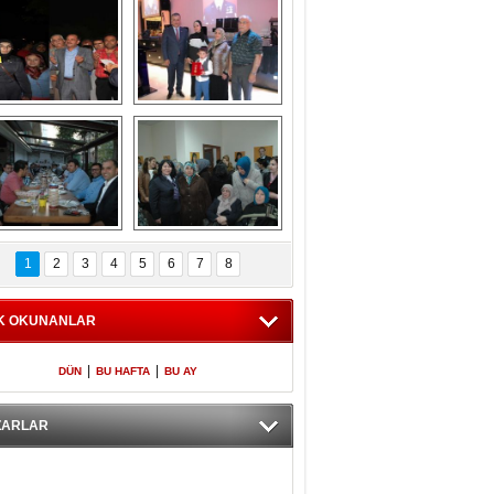
Gölbaşı GAZZE 
Kaymakamlıktan 
İÇİN YÜRÜDÜ
iftar yemeği
aymakamlıktan 
NERGÜL 
iftar yemeği
YILDIRIM SEÇİM 
1
2
3
4
5
6
7
8
BÜROSUNU AÇTI
K OKUNANLAR
|
|
DÜN
BU HAFTA
BU AY
ZARLAR