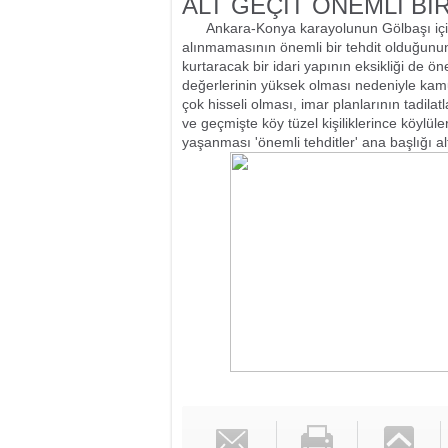
ALT GEÇİT ÖNEMLİ Bİ
Ankara-Konya karayolunun Gölbaşı için
alınmamasının önemli bir tehdit olduğunun 
kurtaracak bir idari yapının eksikliği de öne
değerlerinin yüksek olması nedeniyle kamu
çok hisseli olması, imar planlarının tadila
ve geçmişte köy tüzel kişiliklerince köylüle
yaşanması 'önemli tehditler' ana başlığı altı