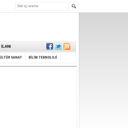
KARŞILANDI
İLANI
ldı
or
Hayrı
ÜLTÜR SANAT
BİLİM TEKNOLOJİ
MAMALIDIR.
nda
RDI!