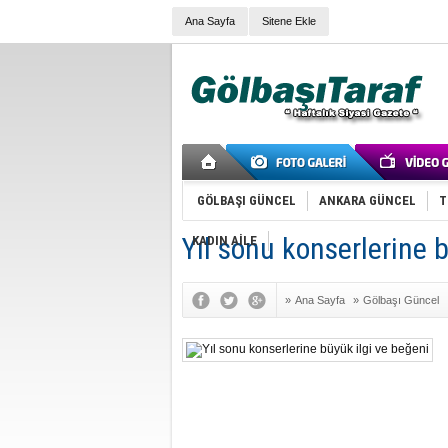
Ana Sayfa
Sitene Ekle
GÖLBAŞI GÜNCEL
ANKARA GÜNCEL
T
Yıl sonu konserlerine 
KADIN AİLE
»
Ana Sayfa
»
Gölbaşı Güncel