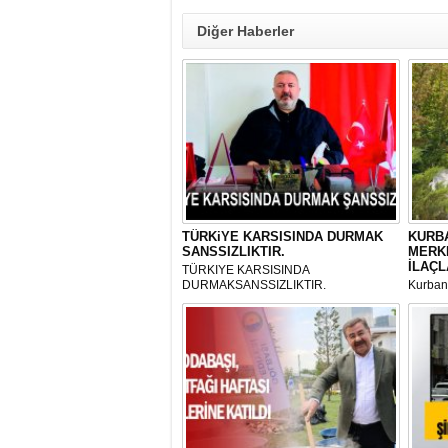
Diğer Haberler
TÜRKiYE KARSISINDA DURMAK
KURBA
SANSSIZLIKTIR.
MERK
İLAÇL
TÜRKIYE KARSISINDA
DURMAKSANSSIZLIKTIR.
Kurbanl
ve Kes
mikrop
her gün
tarafın