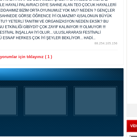
LE HAYALİ PALAVRACI DİYE SAHNE ALAN TEO ÇOCUK HAYALLERİ
 MEDDAHIMIZ BİZİM ORTA OYUNUMUZ YOK MU? NEDEN ? GENÇLER
 SAHNEDE GÖRSE ÖĞRENCE İYİ OLMAZMI? 4)SALONUN BÜYÜK
U? YETERLİ TANITIM VE ORGANİZASYON NEDEN EKSİK? BU
U ETKİNLİĞİ GİBİYDİ? ÇOK ZAYIF KALINIYOR !!! OLMUYOR !!!
FESTİVAL İNŞALLAH İYİ OLUR... ULUSLARARASI FESTİVALİ
LÜ ESNAF HERKES ÇOK İYİ ŞEYLER BEKLİYOR... HADİ...
88.254.105.156
orumlar için tıklayınız ( 1 )
VİD