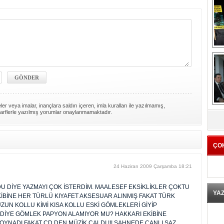
er veya imalar, inançlara saldırı içeren, imla kuralları ile yazılmamış,
K
arflerle yazılmış yorumlar onaylanmamaktadır.
ÇO
24 Haziran 2009 Çarşamba 18:21
 DİYE YAZMAYI ÇOK İSTERDİM. MAALESEF EKSİKLİKLER ÇOKTU
YA
EKİBİNE HER TÜRLÜ KIYAFET AKSESUAR ALINMIŞ FAKAT TÜRK
UZUN KOLLU KİMİ KISA KOLLU ESKİ GÖMLEKLERİ GİYİP
EDİYE GÖMLEK PAPYON ALAMIYOR MU? HAKKARI EKİBİNE
OYNADI FAKAT CD DEN MÜZİK ÇALDI !!! SAHNEDE CANLI SAZ