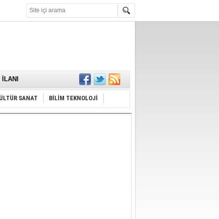
KARŞILANDI
İLANI
ldı
or
Hayrı
ÜLTÜR SANAT
BİLİM TEKNOLOJİ
MAMALIDIR.
nda
RDI!