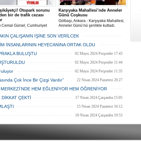
şikâyetçi! Otopark sorunu
Karşıyaka Mahallesi’nde Anneler
en bir de trafik cezası
Günü Coşkusu
ar
Gölbaşı, Ankara - Karşıyaka Mahallesi,
ı Cemal Gürsel, Cumhuriyet
Anneler Günü’nü şenlikle kutladı.
 ve ara sokaklarda işyeri
Mahalle muhtarı Gülay Candemir’in
 esnaf ve alışverişe gelen
öncülüğünde düzenlenen 1. Karşıyaka
AKIN ÇALIŞANIN İŞİNE SON VERİLCEK
şlar park cezaları yüzünden
mahallesi şenliği anneler günü etkinliği
06 Mayıs 2024 Pazartesi 15:47
LİM İNSANLARININ HEYECANINA ORTAK OLDU
an bezdi.
06 Mayıs 2024 Pazartesi 15:31
PRAKLA BULUŞTU
02 Mayıs 2024 Perşembe 17:43
LUŞTURULDU
02 Mayıs 2024 Perşembe 11:44
ruluyor
02 Mayıs 2024 Perşembe 11:35
asında Çok İnce Bir Çizgi Vardır”
22 Nisan 2024 Pazartesi 20:27
E MERKEZİ’NDE HEM EĞLENİYOR HEM ÖĞRENİYOR
20 Nisan 2024 Cumartesi 15:26
 DİKKAT ÇEKTİ
17 Nisan 2024 Çarşamba 15:05
MLAŞTI
15 Nisan 2024 Pazartesi 16:12
10 Nisan 2024 Çarşamba 19:53