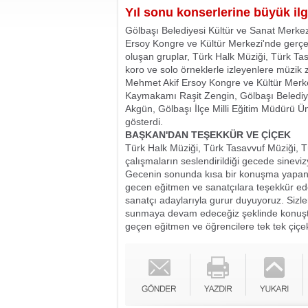
Yıl sonu konserlerine büyük ilg
Gölbaşı Belediyesi Kültür ve Sanat Merkezi
Ersoy Kongre ve Kültür Merkezi'nde gerçek
oluşan gruplar, Türk Halk Müziği, Türk Ta
koro ve solo örneklerle izleyenlere müzik z
Mehmet Akif Ersoy Kongre ve Kültür Merkez
Kaymakamı Raşit Zengin, Gölbaşı Beledi
Akgün, Gölbaşı İlçe Milli Eğitim Müdürü Üm
gösterdi.
BAŞKAN'DAN TEŞEKKÜR VE ÇİÇEK
Türk Halk Müziği, Türk Tasavvuf Müziği, 
çalışmaların seslendirildiği gecede sinevizy
Gecenin sonunda kısa bir konuşma yapan
gecen eğitmen ve sanatçılara teşekkür eder
sanatçı adaylarıyla gurur duyuyoruz. Sizler
sunmaya devam edeceğiz şeklinde konu
geçen eğitmen ve öğrencilere tek tek çiçek