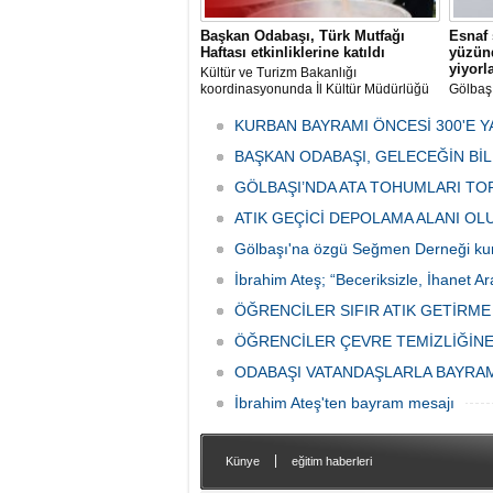
Başkan Odabaşı, Türk Mutfağı
Esnaf 
Haftası etkinliklerine katıldı
yüzünd
yiyorl
Kültür ve Turizm Bakanlığı
koordinasyonunda İl Kültür Müdürlüğü
Gölbaş
tarafından düzenlenen "Türk Mutfağı
Caddesi
Haftası" etkinlikleri Ankara'da devam
bulunan
KURBAN BAYRAMI ÖNCESİ 300'E Y
ediyor.
vatanda
BAŞKAN ODABAŞI, GELECEĞİN Bİ
canınd
GÖLBAŞI’NDA ATA TOHUMLARI TO
ATIK GEÇİCİ DEPOLAMA ALANI O
Gölbaşı'na özgü Seğmen Derneği ku
İbrahim Ateş; “Beceriksizle, İhanet Ar
ÖĞRENCİLER SIFIR ATIK GETİRM
ÖĞRENCİLER ÇEVRE TEMİZLİĞİNE
ODABAŞI VATANDAŞLARLA BAYRA
İbrahim Ateş'ten bayram mesajı
|
Künye
eğitim haberleri