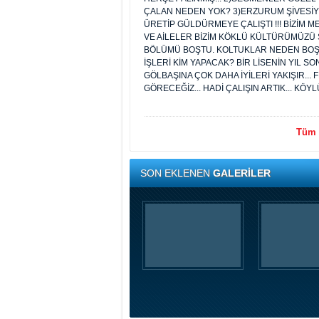
ÇALAN NEDEN YOK? 3)ERZURUM ŞİVESİY
ÜRETİP GÜLDÜRMEYE ÇALIŞTI !!! BİZİM
VE AİLELER BİZİM KÖKLÜ KÜLTÜRÜMÜZÜ
BÖLÜMÜ BOŞTU. KOLTUKLAR NEDEN BOŞT
İŞLERİ KİM YAPACAK? BİR LİSENİN YIL SON
GÖLBAŞINA ÇOK DAHA İYİLERİ YAKIŞIR... 
GÖRECEĞİZ... HADİ ÇALIŞIN ARTIK... KÖY
Tüm y
SON EKLENEN
GALERİLER