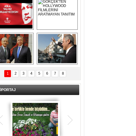
Asla Yalnız 
GÖKÇEK'TEN 
Yürümeyeceksin 
HOLLYWOOD 
Uzun Adam
FİLMLERİNİ 
ARATMAYAN 
TANITIM
L İÇERİ ZÜBÜK!
ERCAN ŞİMŞEK 
GÖLBAŞI'NDA 
1
2
3
4
5
6
7
8
KASIRGA ETKİSİ 
YARATTI !
ÖPORTAJ
Teşrik tekbiri nedir? Ne anlama gelir?
Kurban Bayramının arefe günü sabah
namazından itibaren bayramın