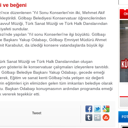
i ve beğeni
'nce düzenlenen 'Yıl Sonu Konserleri'nin ilki, Mehmet Akif
Ö
leştirildi. Gölbaşı Belediyesi Konservatuar öğrencilerinden
savvuf Müziği, Türk Sanat Müziği ve Türk Halk Danslarından
iyafeti sundular.
i'nde yapılan 'Yıl sonu Konserleri'ne ilgi büyüktü. Gölbaşı
ye Başkanı Yakup Odabaşı, Gölbaşı Emniyet Müdürü Ahmet
it Karabulut, da izlediği konsere vatandaşlarda büyük ilgi
Türk Sanat Müziği ve Türk Halk Danslarından oluşan
on gösterisi ile konservatuar çalışmaları izleyenlere tanıtıldı.
 Gölbaşı Belediye Başkanı Yakup Odabaşı, gecede emeği
ek, Eğitim ve sanat kenti Gölbaşı'nda yetişen siz değerli
in eğitimleri için elimizden gelen tüm imkanları belediye olarak
ştu. Başkan Odabaşı konuşmasının ardından programda emeği
 vererek teşekkür etti.
Tweet
FOT