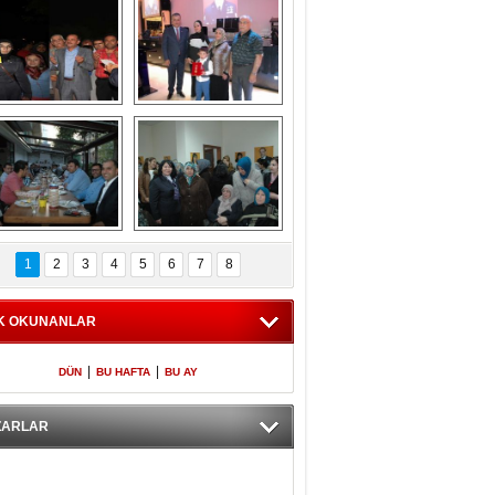
Gölbaşı GAZZE 
Kaymakamlıktan 
İÇİN YÜRÜDÜ
iftar yemeği
aymakamlıktan 
NERGÜL 
iftar yemeği
YILDIRIM SEÇİM 
1
2
3
4
5
6
7
8
BÜROSUNU AÇTI
K OKUNANLAR
|
|
DÜN
BU HAFTA
BU AY
ZARLAR