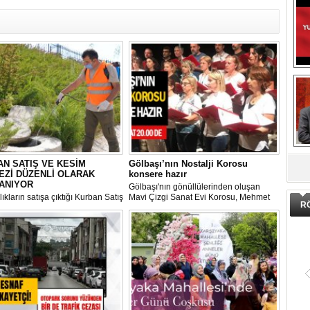
DA
N SATIŞ VE KESİM
Gölbaşı’nın Nostalji Korosu
EZİ DÜZENLİ OLARAK
konsere hazır
ANIYOR
Gölbaşı'nın gönüllülerinden oluşan
ıkların satışa çıktığı Kurban Satış
Mavi Çizgi Sanat Evi Korosu, Mehmet
R
im Merkezi, haşere ve
Akif Ersoy Kültür Merkezi’nde vereceği
ların önüne geçilmesi amacıyla
konsere hızır.
 Gölbaşı Belediyesi ekipleri
dan düzenli olarak ilaçlanıyor.