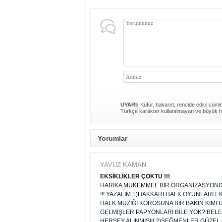
UYARI:
Küfür, hakaret, rencide edici cümlel
Türkçe karakter kullanılmayan ve büyük h
Yorumlar
YAVUZ KAMAN
EKSİKLİKLER ÇOKTU !!!
HARİKA MÜKEMMEL BİR ORGANİZASYONDU
!!! YAZALIM 1)HAKKARİ HALK OYUNLARI 
HALK MÜZİĞİ KOROSUNA BİR BAKIN KİMİ 
GELMİŞLER PAPYONLARI BİLE YOK? BEL
HERŞEY ALINMIŞ!!! 2)SEĞMENLER GÜZEL 