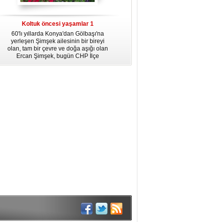
dördüncü gününün ikindi namazına
kadar, yirmiüç farz namazının
arkasından birer defa teşrik tekbiri
Koltuk öncesi yaşamlar 1
getirmeyi unutmayın.
60'lı yıllarda Konya'dan Gölbaşı'na
yerleşen Şimşek ailesinin bir bireyi
olan, tam bir çevre ve doğa aşığı olan
Ercan Şimşek, bugün CHP İlçe
Başkanlığı yaptığı Gölbaşı'nda yaşam
hikayesiyle herkese örnek oluyor.