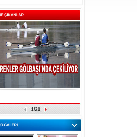
NE ÇIKANLAR
1/20
O GALERİ