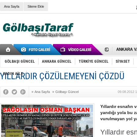
Ana Sayfa
Sitene Ekle
RIZA KAY
ANKARA V
Gölbaşı’nd
Cemal Gürs
Samet Kesk
GÖLBAŞI GÜNCEL
ANKARA GÜNCEL
TÜRKİYE GÜNCEL
SİYASET
FAİZ ORAN
OLİMPİK 
YILLARDIR ÇÖZÜLEMEYENİ ÇÖZDÜ
KADIN AİLE
SÖZ YERİ
TÜRKİYE (T
SPOR KLU
»
Ana Sayfa
»
Gölbaşı Güncel
09.08.2012 1
Mikail Arı
RECEP TA
ODABAŞI’N
Yıllardır esnafın 
Gölbaşı Be
yandığı yola bu 
İNCEK PAR
vurulmayan yol ya
Yıllardır es