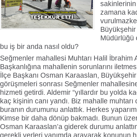
sakinlerinin
zamana kad
vurulmazke
Büyükşehir 
Müdürlüğü ç
bu iş bir anda nasıl oldu?
Seğmenler mahallesi Muhtarı Halil İbrahim Al
Başkanlığına mahallenin sorunlarını iletmes
İlçe Başkanı Osman Karaaslan, Büyükşehir 
görüşmeleri sonrası Seğmenler mahallesin
hizmeti getirdi. Aldemir “yıllardır bu yolda 
kaç kişinin canı yandı. Biz mahalle muhtarı 
buranın durumunu anlattık. Herkes yaparım d
Kimse bir daha dönüp bakmadı. Bunun üzeri
Osman Karaaslan’a giderek durumu anlatt
gerekli yerleri yanımda arayarak konunun 