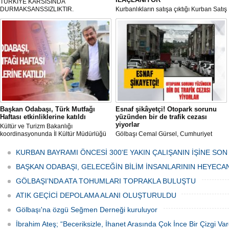
TÜRKIYE KARSISINDA
DURMAKSANSSIZLIKTIR.
Kurbanlıkların satışa çıktığı Kurban Satış
ve Kesim Merkezi, haşere ve
mikropların önüne geçilmesi amacıyla
her gün Gölbaşı Belediyesi ekipleri
tarafından düzenli olarak ilaçlanıyor.
Başkan Odabaşı, Türk Mutfağı
Esnaf şikâyetçi! Otopark sorunu
Haftası etkinliklerine katıldı
yüzünden bir de trafik cezası
yiyorlar
Kültür ve Turizm Bakanlığı
koordinasyonunda İl Kültür Müdürlüğü
Gölbaşı Cemal Gürsel, Cumhuriyet
tarafından düzenlenen "Türk Mutfağı
Caddesi ve ara sokaklarda işyeri
Haftası" etkinlikleri Ankara'da devam
bulunan esnaf ve alışverişe gelen
KURBAN BAYRAMI ÖNCESİ 300'E YAKIN ÇALIŞANIN İŞİNE SON
ediyor.
vatandaşlar park cezaları yüzünden
canından bezdi.
BAŞKAN ODABAŞI, GELECEĞİN BİLİM İNSANLARININ HEYECA
GÖLBAŞI’NDA ATA TOHUMLARI TOPRAKLA BULUŞTU
ATIK GEÇİCİ DEPOLAMA ALANI OLUŞTURULDU
Gölbaşı'na özgü Seğmen Derneği kuruluyor
İbrahim Ateş; “Beceriksizle, İhanet Arasında Çok İnce Bir Çizgi Var