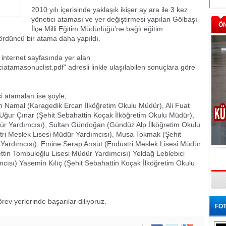
2010 yılı içerisinde yaklaşık ikişer ay ara ile 3 kez
yönetici ataması ve yer değiştirmesi yapılan Gölbaşı
Ö
İlçe Milli Eğitim Müdürlüğü'ne bağlı eğitim
dördüncü bir atama daha yapıldı.
 internet sayfasında yer alan
iatamasonuclist.pdf" adresli linkle ulaşılabilen sonuçlara göre
 atamaları ise şöyle;
ih Namal (Karagedik Ercan İlköğretim Okulu Müdür), Ali Fuat
Uğur Çınar (Şehit Sebahattin Koçak İlköğretim Okulu Müdür),
ür Yardımcısı), Sultan Gündoğan (Gündüz Alp İlköğretim Okulu
ri Meslek Lisesi Müdür Yardımcısı), Musa Tokmak (Şehit
Yardımcısı), Emine Serap Arısüt (Endüstri Meslek Lisesi Müdür
ettin Tombuloğlu Lisesi Müdür Yardımcısı) Yeldağ Leblebici
cısı) Yasemin Kılıç (Şehit Sebahattin Koçak İlköğretim Okulu
rev yerlerinde başarılar diliyoruz.
FOT