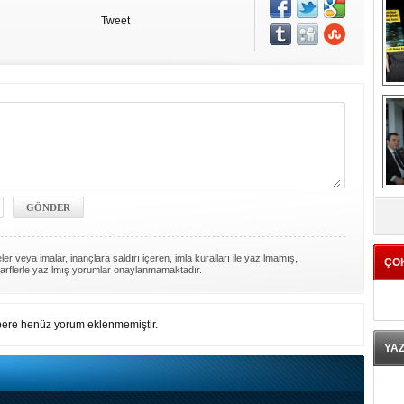
Tweet
K
er veya imalar, inançlara saldırı içeren, imla kuralları ile yazılmamış,
ÇO
arflerle yazılmış yorumlar onaylanmamaktadır.
ere henüz yorum eklenmemiştir.
YA