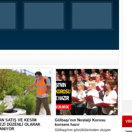
N SATIŞ VE KESİM
Gölbaşı’nın Nostalji Korosu
VİD
EZİ DÜZENLİ OLARAK
konsere hazır
ANIYOR
Gölbaşı'nın gönüllülerinden oluşan