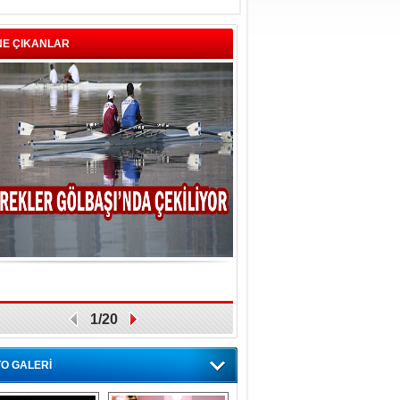
NE ÇIKANLAR
1/20
O GALERİ