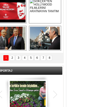
Asla Yalnız 
GÖKÇEK'TEN 
Yürümeyeceksin 
HOLLYWOOD 
Uzun Adam
FİLMLERİNİ 
ARATMAYAN 
TANITIM
L İÇERİ ZÜBÜK!
ERCAN ŞİMŞEK 
GÖLBAŞI'NDA 
1
2
3
4
5
6
7
8
KASIRGA ETKİSİ 
YARATTI !
ÖPORTAJ
Teşrik tekbiri nedir? Ne anlama gelir?
Kurban Bayramının arefe günü sabah
namazından itibaren bayramın