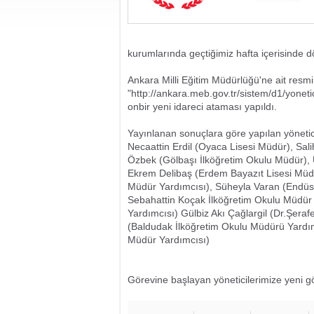
kurumlarında geçtiğimiz hafta içerisinde 
Ankara Milli Eğitim Müdürlüğü'ne ait resmi
"http://ankara.meb.gov.tr/sistem/d1/yonetic
onbir yeni idareci ataması yapıldı.
Yayınlanan sonuçlara göre yapılan yönetici
Necaattin Erdil (Oyaca Lisesi Müdür), Sal
Özbek (Gölbaşı İlköğretim Okulu Müdür), 
Ekrem Delibaş (Erdem Bayazıt Lisesi Müd
Müdür Yardımcısı), Süheyla Varan (Endüst
Sebahattin Koçak İlköğretim Okulu Müdür 
Yardımcısı) Gülbiz Akı Çağlargil (Dr.Şeraf
(Baldudak İlköğretim Okulu Müdürü Yardım
Müdür Yardımcısı)
Görevine başlayan yöneticilerimize yeni gö