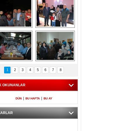
Gölbaşı GAZZE 
Kaymakamlıktan 
İÇİN YÜRÜDÜ
iftar yemeği
aymakamlıktan 
NERGÜL 
iftar yemeği
YILDIRIM SEÇİM 
1
2
3
4
5
6
7
8
BÜROSUNU AÇTI
K OKUNANLAR
|
|
DÜN
BU HAFTA
BU AY
ZARLAR