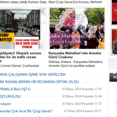
ıkların satışa çıktığı Kurban Satış
Mavi Çizgi Sanat Evi Korosu, Mehmet
im Merkezi, haşere ve
Akif Ersoy Kültür Merkezi’nde vereceği
ların önüne geçilmesi amacıyla
konsere hızır.
 Gölbaşı Belediyesi ekipleri
dan düzenli olarak ilaçlanıyor.
şikâyetçi! Otopark sorunu
Karşıyaka Mahallesi’nde Anneler
en bir de trafik cezası
Günü Coşkusu
DA
ar
Gölbaşı, Ankara - Karşıyaka Mahallesi,
ı Cemal Gürsel, Cumhuriyet
Anneler Günü’nü şenlikle kutladı.
 ve ara sokaklarda işyeri
Mahalle muhtarı Gülay Candemir’in
 esnaf ve alışverişe gelen
öncülüğünde düzenlenen 1. Karşıyaka
AKIN ÇALIŞANIN İŞİNE SON VERİLCEK
R
şlar park cezaları yüzünden
mahallesi şenliği anneler günü etkinliği
06 Mayıs 2024 Pazartesi 15:47
LİM İNSANLARININ HEYECANINA ORTAK OLDU
an bezdi.
06 Mayıs 2024 Pazartesi 15:31
PRAKLA BULUŞTU
02 Mayıs 2024 Perşembe 17:43
LUŞTURULDU
02 Mayıs 2024 Perşembe 11:44
ruluyor
02 Mayıs 2024 Perşembe 11:35
asında Çok İnce Bir Çizgi Vardır”
22 Nisan 2024 Pazartesi 20:27