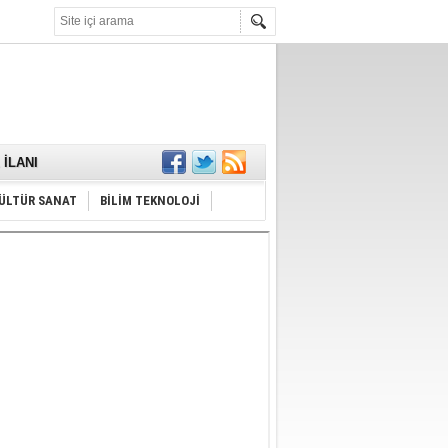
KARŞILANDI
İLANI
ldı
or
Hayrı
ÜLTÜR SANAT
BİLİM TEKNOLOJİ
MAMALIDIR.
nda
RDI!