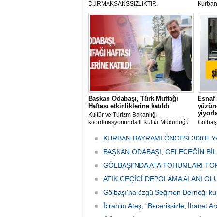
DURMAKSANSSIZLIKTIR.
Kurbanl
ve Kes
mikrop
her gün
tarafın
Başkan Odabaşı, Türk Mutfağı
Esnaf 
Haftası etkinliklerine katıldı
yüzünd
yiyorl
Kültür ve Turizm Bakanlığı
koordinasyonunda İl Kültür Müdürlüğü
Gölbaş
tarafından düzenlenen "Türk Mutfağı
Caddesi
Haftası" etkinlikleri Ankara'da devam
bulunan
KURBAN BAYRAMI ÖNCESİ 300'E Y
ediyor.
vatanda
BAŞKAN ODABAŞI, GELECEĞİN Bİ
canınd
GÖLBAŞI’NDA ATA TOHUMLARI TO
ATIK GEÇİCİ DEPOLAMA ALANI O
Gölbaşı'na özgü Seğmen Derneği ku
İbrahim Ateş; “Beceriksizle, İhanet Ar