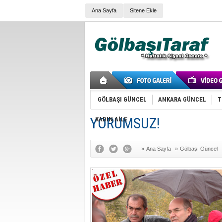
Ana Sayfa
Sitene Ekle
GÖLBAŞI GÜNCEL
ANKARA GÜNCEL
T
YORUMSUZ!
KADIN AİLE
»
Ana Sayfa
»
Gölbaşı Güncel