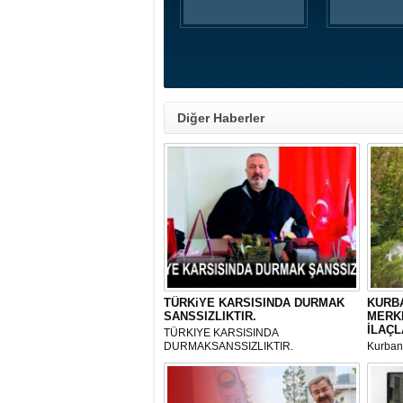
Diğer Haberler
TÜRKiYE KARSISINDA DURMAK
KURBA
SANSSIZLIKTIR.
MERK
İLAÇL
TÜRKIYE KARSISINDA
DURMAKSANSSIZLIKTIR.
Kurbanl
ve Kes
mikrop
her gün
tarafın