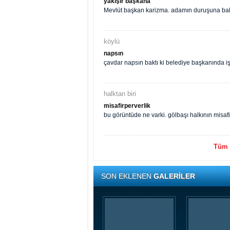
yakışır başkana
Mevlüt başkan karizma. adamın duruşuna bak 
köylü
napsın
çavdar napsın baktı ki belediye başkanında i
halktan biri
misafirperverlik
bu görüntüde ne varki. gölbaşı halkının misaf
Tüm y
SON EKLENEN
GALERİLER