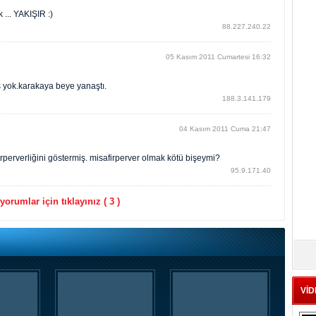
... YAKIŞIR :)
88.227.240.22
05 Kasım 2011 Cumartesi 16:32
ş yok.karakaya beye yanaştı.
188.3.141.179
04 Kasım 2011 Cuma 21:47
irperverliğini göstermiş. misafirperver olmak kötü bişeymi?
95.9.171.40
orumlar için tıklayınız ( 3 )
VİD