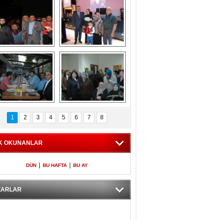
Gölbaşı GAZZE 
Kaymakamlıktan 
İÇİN YÜRÜDÜ
iftar yemeği
aymakamlıktan 
NERGÜL 
iftar yemeği
YILDIRIM SEÇİM 
1
2
3
4
5
6
7
8
BÜROSUNU AÇTI
K OKUNANLAR
|
|
DÜN
BU HAFTA
BU AY
ZARLAR