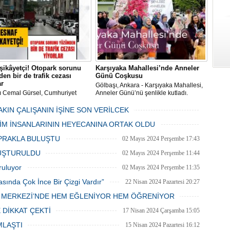
dördüncü gününün ikindi namazına
kadar, yirmiüç farz namazının
arkasından birer defa teşrik tekbiri
Koltuk öncesi yaşamlar 1
getirmeyi unutmayın.
60'lı yıllarda Konya'dan Gölbaşı'na
yerleşen Şimşek ailesinin bir bireyi
olan, tam bir çevre ve doğa aşığı olan
Ercan Şimşek, bugün CHP İlçe
Başkanlığı yaptığı Gölbaşı'nda yaşam
şikâyetçi! Otopark sorunu
Karşıyaka Mahallesi’nde Anneler
hikayesiyle herkese örnek oluyor.
en bir de trafik cezası
Günü Coşkusu
ar
Gölbaşı, Ankara - Karşıyaka Mahallesi,
ı Cemal Gürsel, Cumhuriyet
Anneler Günü’nü şenlikle kutladı.
 ve ara sokaklarda işyeri
Mahalle muhtarı Gülay Candemir’in
 esnaf ve alışverişe gelen
öncülüğünde düzenlenen 1. Karşıyaka
AKIN ÇALIŞANIN İŞİNE SON VERİLCEK
şlar park cezaları yüzünden
mahallesi şenliği anneler günü etkinliği
06 Mayıs 2024 Pazartesi 15:47
LİM İNSANLARININ HEYECANINA ORTAK OLDU
an bezdi.
06 Mayıs 2024 Pazartesi 15:31
PRAKLA BULUŞTU
02 Mayıs 2024 Perşembe 17:43
LUŞTURULDU
02 Mayıs 2024 Perşembe 11:44
ruluyor
02 Mayıs 2024 Perşembe 11:35
asında Çok İnce Bir Çizgi Vardır”
22 Nisan 2024 Pazartesi 20:27
E MERKEZİ’NDE HEM EĞLENİYOR HEM ÖĞRENİYOR
20 Nisan 2024 Cumartesi 15:26
 DİKKAT ÇEKTİ
17 Nisan 2024 Çarşamba 15:05
MLAŞTI
15 Nisan 2024 Pazartesi 16:12