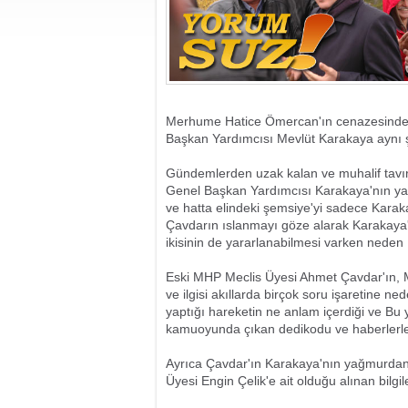
Merhume Hatice Ömercan'ın cenazesinde 
Başkan Yardımcısı Mevlüt Karakaya aynı ş
Gündemlerden uzak kalan ve muhalif tavı
Genel Başkan Yardımcısı Karakaya'nın yağ
ve hatta elindeki şemsiye'yi sadece Karak
Çavdarın ıslanmayı göze alarak Karakaya'
ikisinin de yararlanabilmesi varken neden 
Eski MHP Meclis Üyesi Ahmet Çavdar'ın, 
ve ilgisi akıllarda birçok soru işaretine n
yaptığı hareketin ne anlam içerdiği ve Bu 
kamuoyunda çıkan dedikodu ve haberlerl
Ayrıca Çavdar'ın Karakaya'nın yağmurdan d
Üyesi Engin Çelik'e ait olduğu alınan bilgil