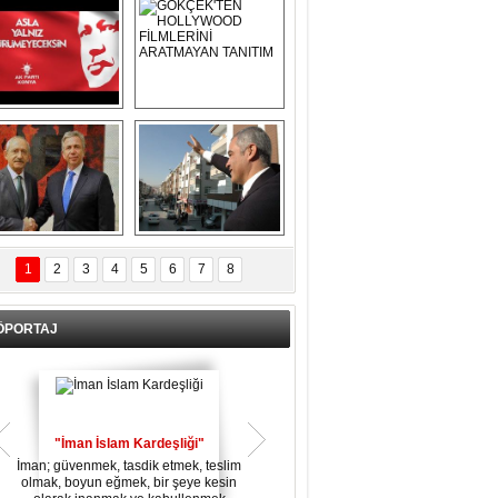
Asla Yalnız 
GÖKÇEK'TEN 
Yürümeyeceksin 
HOLLYWOOD 
Uzun Adam
FİLMLERİNİ 
ARATMAYAN 
TANITIM
L İÇERİ ZÜBÜK!
ERCAN ŞİMŞEK 
GÖLBAŞI'NDA 
1
2
3
4
5
6
7
8
KASIRGA ETKİSİ 
YARATTI !
ÖPORTAJ
"İman İslam Kardeşliği"
"Kurban" yaklaşırken
r?
İman; güvenmek, tasdik etmek, teslim
Sözlükte yaklaşmak, Allah'a yakınlık
h
olmak, boyun eğmek, bir şeye kesin
sağlamaya vesi-le olan şey anlamına