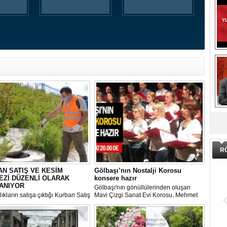
DA
R
N SATIŞ VE KESİM
Gölbaşı’nın Nostalji Korosu
EZİ DÜZENLİ OLARAK
konsere hazır
ANIYOR
Gölbaşı'nın gönüllülerinden oluşan
ıkların satışa çıktığı Kurban Satış
Mavi Çizgi Sanat Evi Korosu, Mehmet
im Merkezi, haşere ve
Akif Ersoy Kültür Merkezi’nde vereceği
Teşrik tekbiri nedir? Ne anlama geli
ların önüne geçilmesi amacıyla
konsere hızır.
 Gölbaşı Belediyesi ekipleri
Kurban Bayramının arefe günü saba
dan düzenli olarak ilaçlanıyor.
namazından itibaren bayramın