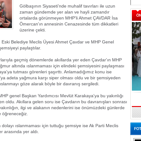
Gölbaşının Siyaseti'nde muhalif tavırları ile uzun
zaman gündemde yer alan ve hayli zamandır
Ö
ortalarda görünmeyen MHP'li Ahmet ÇAVDAR İsa
Ömercan'ın annesinin Cenazesinde tüm dikkatleri
üzerine çekti.
Eski Belediye Meclis Üyesi Ahmet Çavdar ve MHP Genel
emsiyeyi paylaştılar.
rlarıyla geçmiş dönemlerde akıllarda yer eden Çavdar'ın MHP
mur altında ıslanmaması için elindeki şemsiyesini paylaşması
aya'ya tutması görenleri şaşırttı. Anlamadığımız konu ise
ya adeta yağmura karşı siper olması oldu ve bir şemsiyeden
ıslanmayı göze alarak böyle bir davranış sergiledi.
MHP genel Başkan Yardımcısı Mevlüt Karakaya'ya bu yakınlığı
eden oldu. Akıllara gelen soru ise Çavdarın bu davranışları sonrası
yakınlığın, ilgi ve alakanın nedenlerini ise önümüzdeki günlerde
e öğreneceğiz.
olayı ıslanmaması için tuttuğu şemsiye ise Ak Parti Meclis
FOT
er arasında yer aldı.