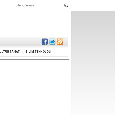
KARŞILANDI
İLANI
ldı
or
Hayrı
MAMALIDIR.
ÜLTÜR SANAT
BİLİM TEKNOLOJİ
nda
RDI!