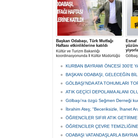
Başkan Odabaşı, Türk Mutfağı
Esnaf 
Haftası etkinliklerine katıldı
yüzünd
yiyorl
Kültür ve Turizm Bakanlığı
koordinasyonunda İl Kültür Müdürlüğü
Gölbaş
tarafından düzenlenen "Türk Mutfağı
Caddesi
Haftası" etkinlikleri Ankara'da devam
bulunan
KURBAN BAYRAMI ÖNCESİ 300'E Y
ediyor.
vatanda
BAŞKAN ODABAŞI, GELECEĞİN Bİ
canınd
GÖLBAŞI’NDA ATA TOHUMLARI TO
ATIK GEÇİCİ DEPOLAMA ALANI O
Gölbaşı'na özgü Seğmen Derneği ku
İbrahim Ateş; “Beceriksizle, İhanet Ar
ÖĞRENCİLER SIFIR ATIK GETİRM
ÖĞRENCİLER ÇEVRE TEMİZLİĞİNE
ODABAŞI VATANDAŞLARLA BAYRA