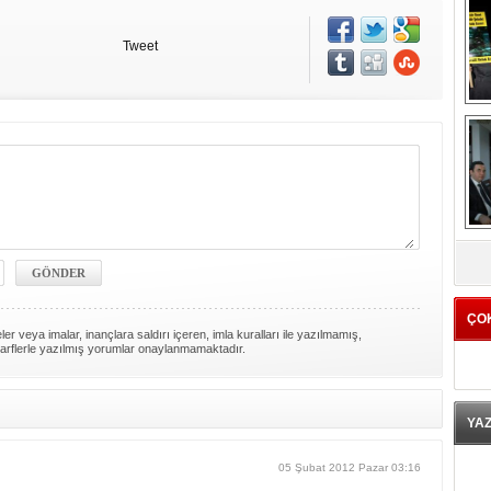
Tweet
K
ÇO
er veya imalar, inançlara saldırı içeren, imla kuralları ile yazılmamış,
arflerle yazılmış yorumlar onaylanmamaktadır.
YA
05 Şubat 2012 Pazar 03:16