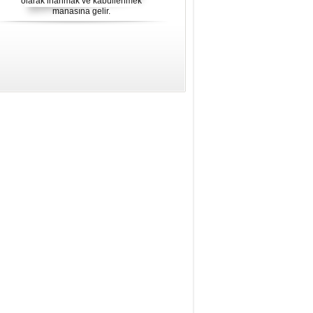
olarak inanmak ve kabullenmek
gelen kurban, dinî bir terim ola-rak,
manasına gelir.
ibadet maksadıyla belirli bir vakitte
belirli şartları taşıyan hayvanı usulünce
boğazlamak, ya da bu şekilde
boğazlanan hayvan demektir.