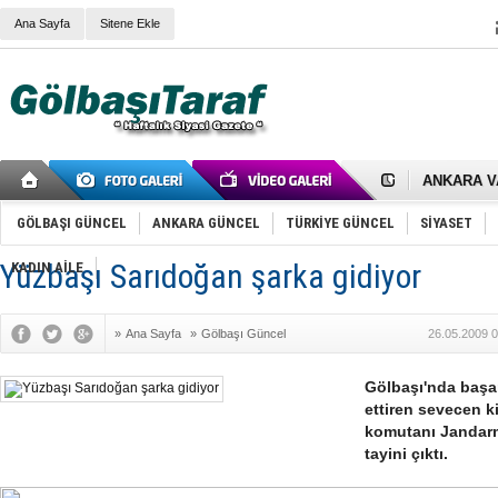
Ana Sayfa
Sitene Ekle
RIZA KAY
ANKARA V
Gölbaşı’nd
Cemal Gürs
Samet Kesk
GÖLBAŞI GÜNCEL
ANKARA GÜNCEL
TÜRKİYE GÜNCEL
SİYASET
FAİZ ORAN
OLİMPİK 
Yüzbaşı Sarıdoğan şarka gidiyor
KADIN AİLE
SÖZ YERİ
TÜRKİYE (T
SPOR KLU
»
Ana Sayfa
»
Gölbaşı Güncel
26.05.2009 0
Mikail Arı
RECEP TA
ODABAŞI’N
Gölbaşı'nda başar
Gölbaşı Be
ettiren sevecen k
İNCEK PAR
komutanı Jandarm
tayini çıktı.