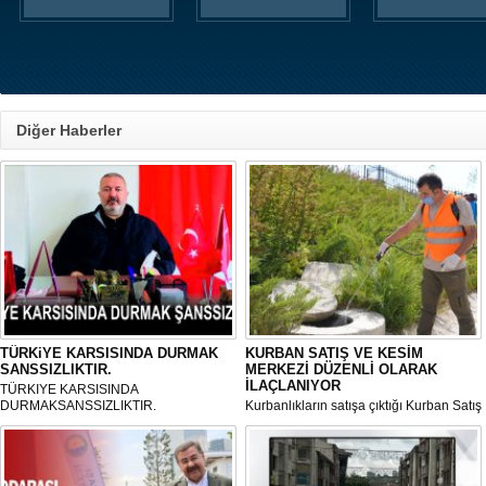
Diğer Haberler
TÜRKiYE KARSISINDA DURMAK
KURBAN SATIŞ VE KESİM
SANSSIZLIKTIR.
MERKEZİ DÜZENLİ OLARAK
İLAÇLANIYOR
TÜRKIYE KARSISINDA
DURMAKSANSSIZLIKTIR.
Kurbanlıkların satışa çıktığı Kurban Satış
ve Kesim Merkezi, haşere ve
mikropların önüne geçilmesi amacıyla
her gün Gölbaşı Belediyesi ekipleri
tarafından düzenli olarak ilaçlanıyor.