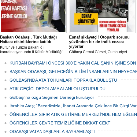
Başkan Odabaşı, Türk Mutfağı
Esnaf şikâyetçi! Otopark sorunu
Haftası etkinliklerine katıldı
yüzünden bir de trafik cezası
yiyorlar
Kültür ve Turizm Bakanlığı
koordinasyonunda İl Kültür Müdürlüğü
Gölbaşı Cemal Gürsel, Cumhuriyet
tarafından düzenlenen "Türk Mutfağı
Caddesi ve ara sokaklarda işyeri
Haftası" etkinlikleri Ankara'da devam
bulunan esnaf ve alışverişe gelen
KURBAN BAYRAMI ÖNCESİ 300'E YAKIN ÇALIŞANIN İŞİNE SON
ediyor.
vatandaşlar park cezaları yüzünden
canından bezdi.
BAŞKAN ODABAŞI, GELECEĞİN BİLİM İNSANLARININ HEYECA
GÖLBAŞI’NDA ATA TOHUMLARI TOPRAKLA BULUŞTU
ATIK GEÇİCİ DEPOLAMA ALANI OLUŞTURULDU
Gölbaşı'na özgü Seğmen Derneği kuruluyor
İbrahim Ateş; “Beceriksizle, İhanet Arasında Çok İnce Bir Çizgi Var
ÖĞRENCİLER SIFIR ATIK GETİRME MERKEZİ’NDE HEM EĞLE
ÖĞRENCİLER ÇEVRE TEMİZLİĞİNE DİKKAT ÇEKTİ
ODABAŞI VATANDAŞLARLA BAYRAMLAŞTI