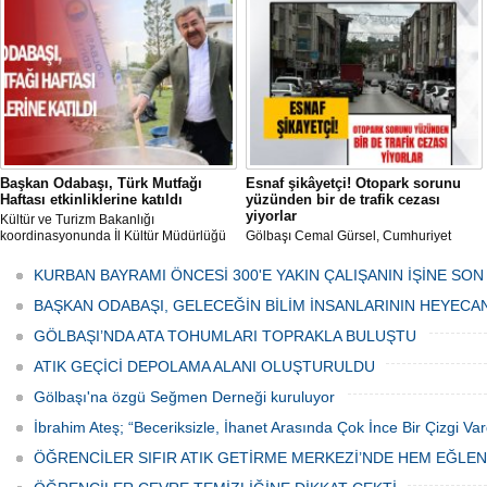
mikropların önüne geçilmesi amacıyla
her gün Gölbaşı Belediyesi ekipleri
tarafından düzenli olarak ilaçlanıyor.
Başkan Odabaşı, Türk Mutfağı
Esnaf şikâyetçi! Otopark sorunu
Haftası etkinliklerine katıldı
yüzünden bir de trafik cezası
yiyorlar
Kültür ve Turizm Bakanlığı
koordinasyonunda İl Kültür Müdürlüğü
Gölbaşı Cemal Gürsel, Cumhuriyet
tarafından düzenlenen "Türk Mutfağı
Caddesi ve ara sokaklarda işyeri
Haftası" etkinlikleri Ankara'da devam
bulunan esnaf ve alışverişe gelen
KURBAN BAYRAMI ÖNCESİ 300'E YAKIN ÇALIŞANIN İŞİNE SON
ediyor.
vatandaşlar park cezaları yüzünden
canından bezdi.
BAŞKAN ODABAŞI, GELECEĞİN BİLİM İNSANLARININ HEYECA
GÖLBAŞI’NDA ATA TOHUMLARI TOPRAKLA BULUŞTU
ATIK GEÇİCİ DEPOLAMA ALANI OLUŞTURULDU
Gölbaşı'na özgü Seğmen Derneği kuruluyor
İbrahim Ateş; “Beceriksizle, İhanet Arasında Çok İnce Bir Çizgi Var
ÖĞRENCİLER SIFIR ATIK GETİRME MERKEZİ’NDE HEM EĞLE