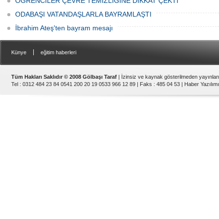
ÖĞRENCİLER ÇEVRE TEMİZLİĞİNE DİKKAT ÇEKTİ
ODABAŞI VATANDAŞLARLA BAYRAMLAŞTI
İbrahim Ateş'ten bayram mesajı
|
Künye
eğitim haberleri
Tüm Hakları Saklıdır © 2008 Gölbaşı Taraf
| İzinsiz ve kaynak gösterilmeden yayınla
Tel : 0312 484 23 84 0541 200 20 19 0533 966 12 89 | Faks : 485 04 53 |
Haber Yazılımı