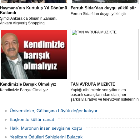
Haymana'nın Kurtuluş Yıl Dönümü
Ferruh Sidar'dan duygu yüklü şiir
Kutlandı
Ferruh Sidar'dan duygu yüklü şiir
Şimdi Ankara’da olmanın Zamanı,
Ankara Alışveriş Shopping
Festivali/Fest“ kapsamında,
Haymana’da düzenlenen 12 Eylül
Haymana’nın Kurtuluş Günü büyük
coşkuyla kutlandı.
Kendimizle Barışık Olmalıyız
TAN AVRUPA MÜZİKTE
Kendimizle Barışık Olmalıyız
Yaptığı albümlerle son yılların en
başarılı sanatçılarından olan, her
şarkısıyla radyo ve televizyon listelerinin
en üst sıralarında yer alan ve dinleyici
kitlesini her geçen gün artıran Tan yeni
Üniversiteler, Gölbaşına büyük değer katıyor
albümleri için Avrupa Müzik'le anlaşma
imzaladı.
Başkentte kültür-sanat
Halk, Muronun insan sevgisine koştu
Yeşilçam Ödülleri Sahiplerini Bulacak