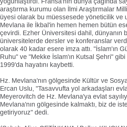
yoğunlaştırdı. Fransa'nın dünya çağında say
araştırma kurumu olan İlmi Araştırmalar Mil
üyesi olarak bu müessesede yöneticilik ve 
Mevlana ile İkbal'in hemen hemen bütün ese
çevirdi. Ezher Üniversitesi dahil, dünyanın 
üniversitelerde dersler ve konferanslar verdi
olarak 40 kadar esere imza attı. "İslam'ın 
Ruhu" ve "Mekke İslam'ın Kutsal Şehri" gibi 
1999'da hayatını kaybetti.
Hz. Mevlana'nın gölgesinde Kültür ve Sosya
Ercan Uslu, "Tasavvufta yol arkadaşları evlat
Meyerovitch de Hz. Mevlana'ya evlat sayılıy
Mevlana'nın gölgesinde kalmaktı, biz de iste
getiriyoruz" dedi.