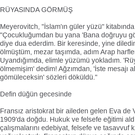
RÜYASINDA GÖRMÜŞ
Meyerovitch, "İslam'ın güler yüzü" kitabında
"Çocukluğumdan bu yana 'Bana doğruyu göst
diye dua ederdim. Bir keresinde, yine dile
ölmüştüm, mezar taşımda, adım Arap harfleri
Uyandığımda, elimle yüzümü yokladım. 'Rü
ölmemişim' dedim! Ağzımdan, 'İste mesajı 
gömüleceksin' sözleri döküldü."
Defin düğün gecesinde
Fransız aristokrat bir aileden gelen Eva de 
1909'da doğdu. Hukuk ve felsefe eğitimi ald
çalışmalarını edebiyat, felsefe ve tasavvuf 