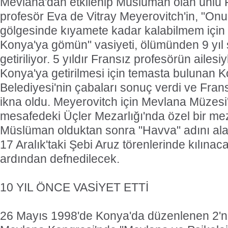
Mevlana'dan etkilenip Müslüman olan ünlü 
profesör Eva de Vitray Meyerovitch'in, "On
gölgesinde kıyamete kadar kalabilmem içi
Konya'ya gömün" vasiyeti, ölümünden 9 yıl 
getiriliyor. 5 yıldır Fransız profesörün ailes
Konya'ya getirilmesi için temasta bulunan 
Belediyesi'nin çabaları sonuç verdi ve Frans
ikna oldu. Meyerovitch için Mevlana Müzesi
mesafedeki Üçler Mezarlığı'nda özel bir mez
Müslüman olduktan sonra "Havva" adını ala
17 Aralık'taki Şebi Aruz törenlerinde kılın
ardından defnedilecek.
10 YIL ÖNCE VASİYET ETTİ
26 Mayıs 1998'de Konya'da düzenlenen 2'nc