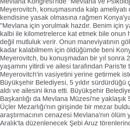
Mevlana Kongresi'nde "Mevlana ve Psikoloji"
Meyerovitch, konuşmasında kalp ameliyatı o
kendisine yasak olmasına rağmen Konya'ya g
"Mevlana için yorulmak hazdır. Benim için y
kalbi ile kilometrelerce kat etmek bile onu
değil mutluluk verir. Onun maneviyatının g
kadar kalabilmem için öldüğümde beni Kon
Meyerovitch, bu konuşmadan bir yıl sonra
yaşamını yitirdi ve ailesi tarafından Paris'te 
Meyerovitch'in vasiyetini yerine getirmek i
Büyükşehir Belediyesi, 5 yıldır sürdürdüğü
aldı ve ailesini ikna etti. Büyükşehir Belediy
Başkanlığı da Mevlana Müzesi'ne yaklaşık
Üçler Mezarlığı'nın girişinde bir mezar buld
araştırmacının cenazesi Mevlana'nın ölüm 
Aralık'ta düzenlenecek Şebi Aruz törenlerin