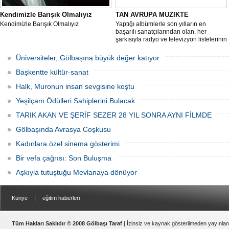
Kendimizle Barışık Olmalıyız
TAN AVRUPA MÜZİKTE
Kendimizle Barışık Olmalıyız
Yaptığı albümlerle son yılların en
başarılı sanatçılarından olan, her
şarkısıyla radyo ve televizyon listelerinin
en üst sıralarında yer alan ve dinleyici
kitlesini her geçen gün artıran Tan yeni
Üniversiteler, Gölbaşına büyük değer katıyor
albümleri için Avrupa Müzik'le anlaşma
imzaladı.
Başkentte kültür-sanat
Halk, Muronun insan sevgisine koştu
Yeşilçam Ödülleri Sahiplerini Bulacak
TARIK AKAN VE ŞERİF SEZER 28 YIL SONRA AYNI FİLMDE
Gölbaşında Avrasya Coşkusu
Kadınlara özel sinema gösterimi
Bir vefa çağrısı: Son Buluşma
Aşkıyla tutuştuğu Mevlanaya dönüyor
|
Künye
eğitim haberleri
Tüm Hakları Saklıdır © 2008 Gölbaşı Taraf
| İzinsiz ve kaynak gösterilmeden yayınla