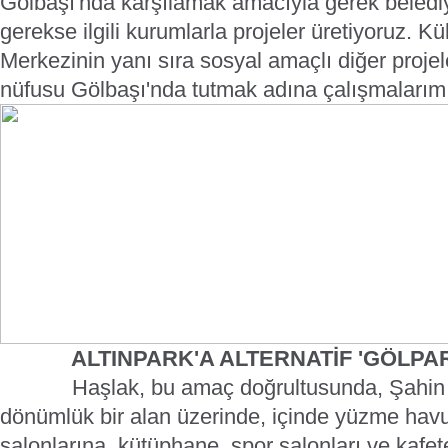
Gölbaşı'nda karşılamak amacıyla gerek beled
gerekse ilgili kurumlarla projeler üretiyoruz. Kül
Merkezinin yanı sıra sosyal amaçlı diğer proje
nüfusu Gölbaşı'nda tutmak adına çalışmalarımız
ALTINPARK'A ALTERNATİF 'GÖLPA
Haşlak, bu amaç doğrultusunda, Şahin
dönümlük bir alan üzerinde, içinde yüzme ha
salonlarına, kütüphane, spor salonları ve kafe