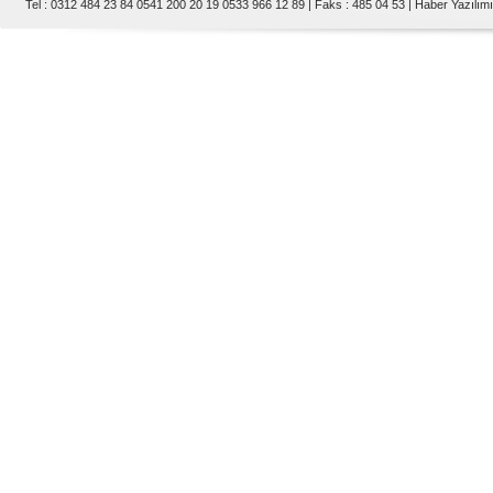
Tel : 0312 484 23 84 0541 200 20 19 0533 966 12 89 | Faks : 485 04 53 |
Haber Yazılımı