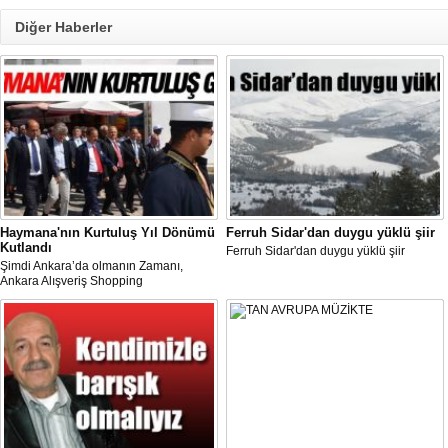
Diğer Haberler
Haymana'nın Kurtuluş Yıl Dönümü
Ferruh Sidar'dan duygu yüklü şiir
Kutlandı
Ferruh Sidar'dan duygu yüklü şiir
Şimdi Ankara’da olmanın Zamanı,
Ankara Alışveriş Shopping
Festivali/Fest“ kapsamında,
Haymana’da düzenlenen 12 Eylül
Haymana’nın Kurtuluş Günü büyük
coşkuyla kutlandı.