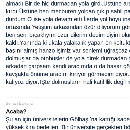
almadı.Bir de hiç durmadan yola girdi.Üstüne a
kırdı.Üstüne ben mecburen yoldan çıkıp sahil pa
durdum.O ise yola devam etti.İlerde yol boyu ins
ortasında.Yetiştim arkasından özür diliyorum gö
ben seni bıçaklıyım özür dilerim dedim diyim o
kaldı.Yanında ki ukala yalakalık yapan ön koltuk
başını almış hanzo işimiz var senlemi uğraşcaz
dolmuşlar da otobüsler de yola direk durmadan g
arkadan çarpsam kendi aracımda o da hasar gör
kavşakta önüme aracını kırıyor görmedim diyor.D
kalıyoz diyor.İŞte dolmuşların hali katil llik deği
Serhan Balkanal
Acaba?
Şu an için üniversitelerin Gölbaşı'na kattığı sad
yüksek kira bedelleri. Bir üniversite gerçekten bö