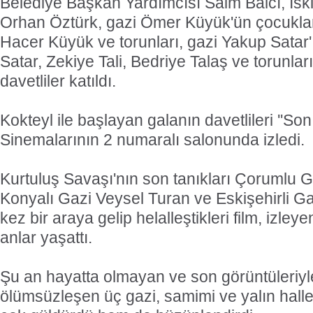
Belediye Başkan Yardımcısı Saim Balcı, İsk
Orhan Öztürk, gazi Ömer Küyük'ün çocuklar
Hacer Küyük ve torunları, gazi Yakup Satar'
Satar, Zekiye Tali, Bedriye Talaş ve torunları
davetliler katıldı.
Kokteyl ile başlayan galanın davetlileri ''S
Sinemalarının 2 numaralı salonunda izledi.
Kurtuluş Savaşı'nın son tanıkları Çorumlu
Konyalı Gazi Veysel Turan ve Eskişehirli Ga
kez bir araya gelip helalleştikleri film, izle
anlar yaşattı.
Şu an hayatta olmayan ve son görüntüleriyle
ölümsüzleşen üç gazi, samimi ve yalın halle