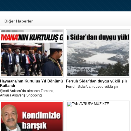
Diğer Haberler
Haymana'nın Kurtuluş Yıl Dönümü
Ferruh Sidar'dan duygu yüklü şiir
Kutlandı
Ferruh Sidar'dan duygu yüklü şiir
Şimdi Ankara’da olmanın Zamanı,
Ankara Alışveriş Shopping
Festivali/Fest“ kapsamında,
Haymana’da düzenlenen 12 Eylül
Haymana’nın Kurtuluş Günü büyük
coşkuyla kutlandı.