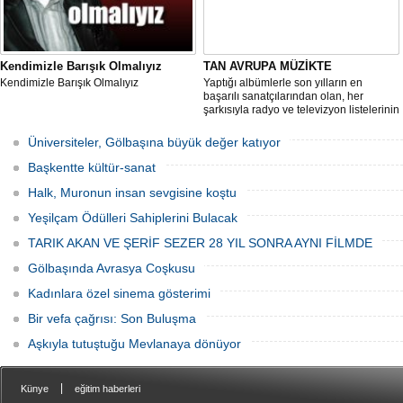
Kendimizle Barışık Olmalıyız
TAN AVRUPA MÜZİKTE
Kendimizle Barışık Olmalıyız
Yaptığı albümlerle son yılların en
başarılı sanatçılarından olan, her
şarkısıyla radyo ve televizyon listelerinin
en üst sıralarında yer alan ve dinleyici
kitlesini her geçen gün artıran Tan yeni
Üniversiteler, Gölbaşına büyük değer katıyor
albümleri için Avrupa Müzik'le anlaşma
imzaladı.
Başkentte kültür-sanat
Halk, Muronun insan sevgisine koştu
Yeşilçam Ödülleri Sahiplerini Bulacak
TARIK AKAN VE ŞERİF SEZER 28 YIL SONRA AYNI FİLMDE
Gölbaşında Avrasya Coşkusu
Kadınlara özel sinema gösterimi
Bir vefa çağrısı: Son Buluşma
Aşkıyla tutuştuğu Mevlanaya dönüyor
|
Künye
eğitim haberleri