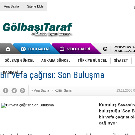
Ana Sayfa
Sitene Ekle
RIZA KAY
ANKARA V
Gölbaşı’nd
Cemal Gürs
Samet Kesk
GÖLBAŞI GÜNCEL
ANKARA GÜNCEL
TÜRKİYE GÜNCEL
SİYASET
FAİZ ORAN
OLİMPİK 
Bir vefa çağrısı: Son Buluşma
KADIN AİLE
SÖZ YERİ
TÜRKİYE (T
SPOR KLU
»
Ana Sayfa
»
Kültür Sanat
13.11.2008 
Mikail Arı
RECEP TA
ODABAŞI’N
Kurtuluş Savaşı'
Gölbaşı Be
buluştuğu 'Son Bu
İNCEK PAR
bir vefa çağrısı 
çağırıyor