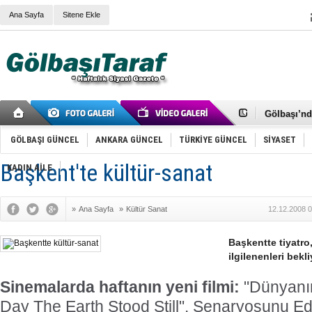
Ana Sayfa
Sitene Ekle
RIZA KAY
ANKARA V
Gölbaşı’nd
Cemal Gürs
Samet Kesk
GÖLBAŞI GÜNCEL
ANKARA GÜNCEL
TÜRKİYE GÜNCEL
SİYASET
FAİZ ORAN
OLİMPİK 
Başkent'te kültür-sanat
KADIN AİLE
SÖZ YERİ
TÜRKİYE (T
SPOR KLU
»
Ana Sayfa
»
Kültür Sanat
12.12.2008 0
Mikail Arı
RECEP TA
ODABAŞI’N
Başkentte tiyatro,
Gölbaşı Be
ilgilenenleri bekli
İNCEK PAR
Sinemalarda haftanın yeni filmi:
"Dünyanı
Day The Earth Stood Still". Senaryosunu 