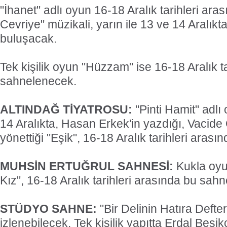
"İhanet" adlı oyun 16-18 Aralık tarihleri aras
Cevriye" müzikali, yarın ile 13 ve 14 Aralıkta
buluşacak.
Tek kişilik oyun "Hüzzam" ise 16-18 Aralık t
sahnelenecek.
ALTINDAĞ TİYATROSU:
"Pinti Hamit" adlı 
14 Aralıkta, Hasan Erkek'in yazdığı, Vacid
yönettiği "Eşik", 16-18 Aralık tarihleri aras
MUHSİN ERTUĞRUL SAHNESİ:
Kukla oyun
Kız", 16-18 Aralık tarihleri arasında bu sah
STÜDYO SAHNE:
"Bir Delinin Hatıra Defteri
izlenebilecek. Tek kişilik yapıtta Erdal Beşikç