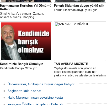
Haymana'nın Kurtuluş Yıl Dönümü
Ferruh Sidar'dan duygu yüklü şiir
Kutlandı
Ferruh Sidar'dan duygu yüklü şiir
Şimdi Ankara’da olmanın Zamanı,
Ankara Alışveriş Shopping
Festivali/Fest“ kapsamında,
Haymana’da düzenlenen 12 Eylül
Haymana’nın Kurtuluş Günü büyük
coşkuyla kutlandı.
Kendimizle Barışık Olmalıyız
TAN AVRUPA MÜZİKTE
Kendimizle Barışık Olmalıyız
Yaptığı albümlerle son yılların en
başarılı sanatçılarından olan, her
şarkısıyla radyo ve televizyon listelerinin
en üst sıralarında yer alan ve dinleyici
kitlesini her geçen gün artıran Tan yeni
Üniversiteler, Gölbaşına büyük değer katıyor
albümleri için Avrupa Müzik'le anlaşma
imzaladı.
Başkentte kültür-sanat
Halk, Muronun insan sevgisine koştu
Yeşilçam Ödülleri Sahiplerini Bulacak